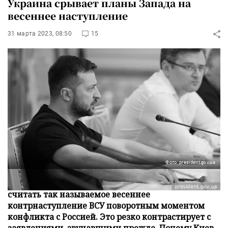
Украина срывает планы Запада на
весеннее наступление
31 марта 2023, 08:50
15
Фото: president.gov.ua
В МИД Украины потребовали от Запада не
считать так называемое весеннее
контрнаступление ВСУ поворотным моментом
конфликта с Россией. Это резко контрастирует с
заявлениями, звучавшими прежде. Почему Киев