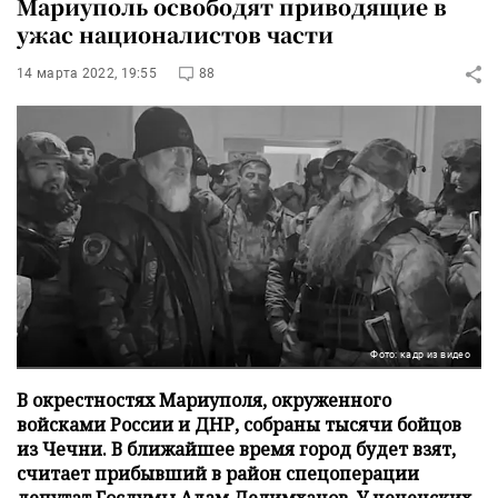
Мариуполь освободят приводящие в
ужас националистов части
14 марта 2022, 19:55
88
Фото: кадр из видео
В окрестностях Мариуполя, окруженного
войсками России и ДНР, собраны тысячи бойцов
из Чечни. В ближайшее время город будет взят,
считает прибывший в район спецоперации
депутат Госдумы Адам Делимханов. У чеченских