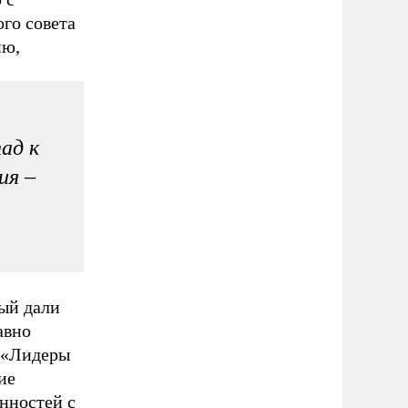
го совета
ию,
ад к
ия –
рый дали
авно
 «Лидеры
ие
нностей с