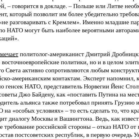
й, – говорится в докладе. – Польше или Литве необ
нт, который позволит им более убедительно требова
не разговаривать с Кремлем». Именно младшие па
о НАТО могут быть наиболее вероятными авторам
каций».
тмечает
политолог-американист Дмитрий Дробницк
 восточноевропейские политики, но и в целом элит
го Света активно сопротивляются любым конструк
йско-американским контактам. Эксперт напомнил, 
но генсек НАТО, представитель Норвегии Йенс Стол
советы Джо Байдену, как «поставить Путина на мес
одитель альянса также потребовал принять Грузию 
 на «особых условиях» – то есть сделать то, что кр
ит диалогу Москвы и Вашингтона. Ведь, как извест
е требование российской стороны – отказ НАТО от 
остав постсоветских республик, в первую очередь У