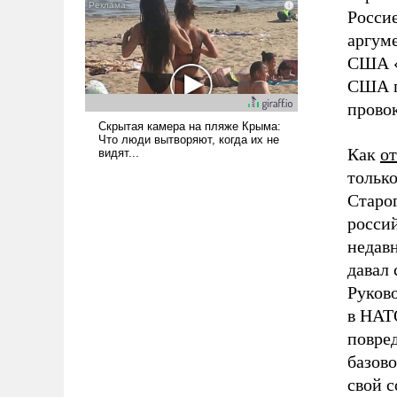
наши боевые возможности.
Россие
аргуме
США «
США п
прово
Как
о
только
Старо
росси
недав
давал 
Руков
в НАТО
повред
базово
свой с