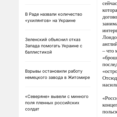
сейчас
котора
В Раде назвали количество
догово
«ухилянтов» на Украине
занима
интер
Лондо
Зеленский объяснил отказ
англий
Запада помогать Украине с
– что 
баллистикой
«броше
послед
«остр
Взрывы остановили работу
немецкого завода в Житомире
Отсюд
насил
«Северяне» вывели с минного
«Росси
поля пленных российских
конце
солдат
польс