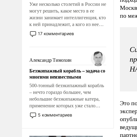
Уже несколько столетий в России не
Москво
могут решить, какое место в ее
по ме
жизни занимает интеллигенция, кто
к ней принадлежит, а кого из нее
исключили с правом
17 комментариев
восстановления и без оного. И чем
она отличается от просто
Си
образованных людей. Иногда
казалось, что эти вопросы решены
пр
Александр Тимохин
раз и навсегда, но – нет, не решены.
НА
Безэкипажный корабль – задача со
многими неизвестными
500-тонный безэкипажный корабль
– нечто гораздо большее, чем
небольшие безэкипажные катера,
Это по
применение которых уже стало
экспе
обыденностью. Задача по созданию
5 комментариев
опубл
такого корабля очень сложна и
амбициозна. Однако и ее
ведущи
реализация радикально поднимет
партн