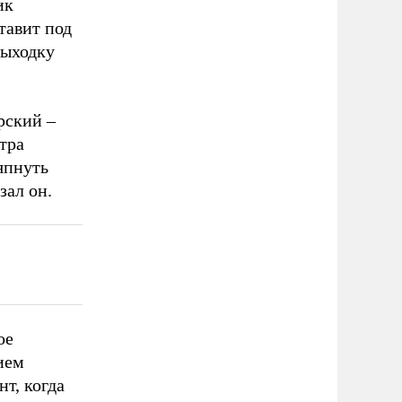
ик
тавит под
ыходку
рский –
тра
япнуть
зал он.
ое
ием
т, когда