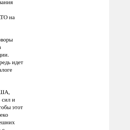
вания
АТО на
оворы
в
ции.
редь идет
алоге
США,
 сил и
тобы этот
еко
нешних
 с