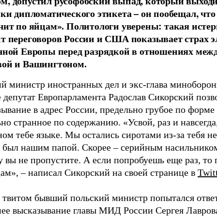
, допустил русофобский выпад, который выходи
мки дипломатического этикета – он пообещал, что
чит по яйцам». Политологи уверены: такая истер
т переговоров России и США показывает страх э
чной Европы перед разрядкой в отношениях меж
ой и Вашингтоном.
й министр иностранных дел и экс-глава миноборо
е депутат Европарламента Радослав Сикорский позв
ывание в адрес России, предельно грубое по форме
но странное по содержанию. «Усвой, раз и навсегда
ом тебе языке. Мы остались сиротами из-за тебя не
ы был нашим папой. Скорее – серийным насильнико
 вы не пропустите. А если попробуешь еще раз, то
ам», – написал Сикорский на своей странице в
Twit
 твитом бывший польский министр попытался ответ
нее высказывание главы МИД России Сергея Лавро