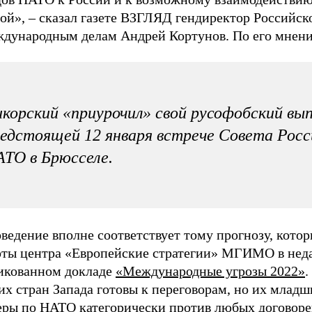
й», – сказал газете ВЗГЛЯД гендиректор Российско
ждународным делам Андрей Кортунов. По его мнен
корский «приурочил» свой русофобский вып
едстоящей 12 января встрече Совета Росс
ТО в Брюсселе.
ведение вполне соответствует тому прогнозу, кото
рты центра «Европейские стратегии» МГИМО в нед
икованном докладе
«Международные угрозы 2022»
.
х стран Запада готовы к переговорам, но их младш
еры по НАТО категорически против любых договоре