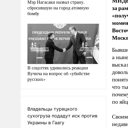
МИДом
Мэр Нагасаки назвал страну,
за ра
сбросившую на город атомную
бомбу
«полу
момен
Восто
Москв
Бывши
а нын
высказ
В соцсетях удивились реакции
доволь
Вучича на вопрос об «убийстве
русских»
понятн
что т
почему
по яйц
Владельцы турецкого
сухогруза подадут иск против
Своим
Украины в Гаагу
недав