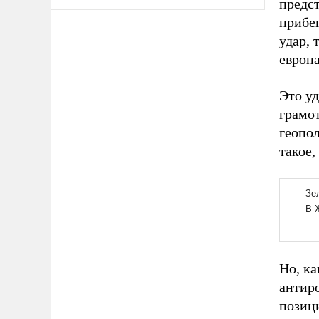
предс
прибег
удар, 
европ
Это у
грамо
геопо
такое,
Но, к
антир
позици