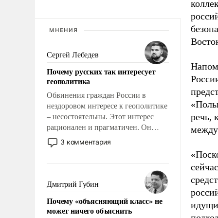
коллек
росси
безоп
МНЕНИЯ
Восто
Сергей Лебедев
Напом
Почему русских так интересует
Росси
геополитика
предс
Обвинения граждан России в
«Польш
нездоровом интересе к геополитике
речь, 
– несостоятельны. Этот интерес
рационален и прагматичен. Он
между
обусловлен тысячелетним опытом
3 комментария
выживания в крайне непростых
«Поск
условиях и фундаментальным
сейчас
знанием, что мировая политика
средст
имеет свойство заявляться на порог
Дмитрий Губин
россий
нашего дома.
Почему «объясняющий класс» не
идущи
может ничего объяснить
подхо