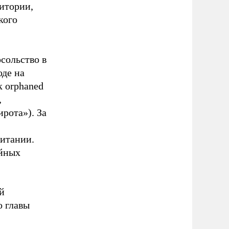
итории,
кого
осольство в
оде на
к orphaned
,
рота»). За
ритании.
ийных
й
о главы