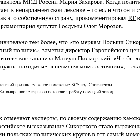
тавитель МИД России Мария Захарова. Когда полит
ает к непарламентской лексике – то если что он и с
так это собственную страну, прокомментировал
RT
в
арламентария депутат Госдумы Олег Морозов.
дивительно тем более, что «по меркам Польши Сико
тный политик», заметил директор Европейского цен
литического анализа Матеуш Пискорский. «Чтобы л
 нужно находиться в невменяемом состоянии», – ска
ак отмечают эксперты, по своему содержанию хамск
оссийское высказывание Сикорского стало выражен
и польских политических кругов в тот самый момен