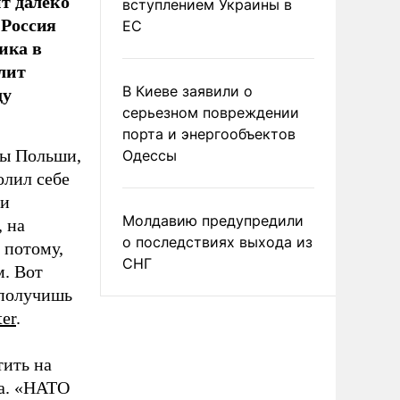
т далеко
вступлением Украины в
 Россия
ЕС
ика в
лит
ду
В Киеве заявили о
серьезном повреждении
порта и энергообъектов
ны Польши,
Одессы
олил себе
 и
Молдавию предупредили
, на
о последствиях выхода из
 потому,
СНГ
м. Вот
 получишь
ter
.
ить на
ва. «НАТО