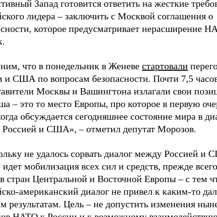
тивный Запад готовится ответить на жесткие требо
йского лидера – заключить с Москвой соглашения о
асности, которое предусматривает нерасширение Н
к.
ним, что в понедельник в Женеве
стартовали
перег
и и США по вопросам безопасности. Почти 7,5 часо
тавители Москвы и Вашингтона излагали свои пози
а – это то место Европы, про которое в первую оче
когда обсуждается сегодняшнее состояние мира в ди
 Россией и США», – отметил депутат Морозов.
ольку не удалось сорвать диалог между Россией и 
 идет мобилизация всех сил и средств, прежде всего
в стран Центральной и Восточной Европы – с тем ч
ско-американский диалог не привел к каким-то дал
м результатам. Цель – не допустить изменения ны
дов НАТО к России и к возможному взаимодействию