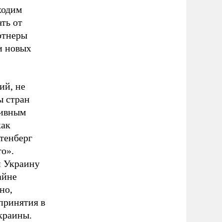
ходим
ть от
ртнеры
и новых
ий, не
ы стран
тивным
как
тенберг
то».
и Украину
айне
но,
принятия в
краины.