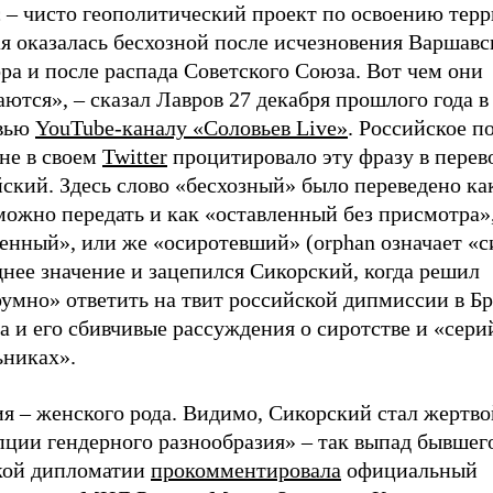
 – чисто геополитический проект по освоению терр
я оказалась бесхозной после исчезновения Варшавс
ра и после распада Советского Союза. Вот чем они
ются», – сказал Лавров 27 декабря прошлого года в
вью
YouTube-каналу «Соловьев Live»
. Российское п
не в своем
Twitter
процитировало эту фразу в перев
ский. Здесь слово «бесхозный» было переведено ка
можно передать и как «оставленный без присмотра»
нный», или же «осиротевший» (orphan означает «си
нее значение и зацепился Сикорский, когда решил
оумно» ответить на твит российской дипмиссии в Б
а и его сбивчивые рассуждения о сиротстве и «сер
ьниках».
я – женского рода. Видимо, Сикорский стал жертво
пции гендерного разнообразия» – так выпад бывшег
кой дипломатии
прокомментировала
официальный