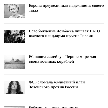
Европа преувеличила надежность своего
тыла
Освобождение Донбасса лишает НАТО
важного плацдарма против России
ЕС нашел лазейку в Черное море для
своих военных кораблей
ФСБ сломала 40-дневный план
Зеленского против России
Рейтинг недружественных