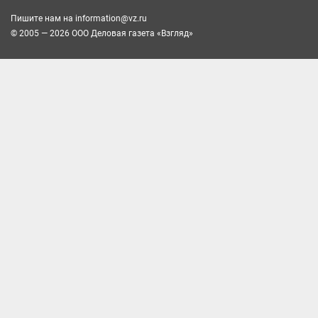
Пишите нам на
information@vz.ru
© 2005 — 2026 ООО Деловая газета «Взгляд»