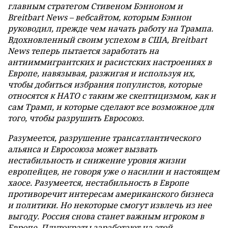
главным стратегом Стивеном Бэнноном и
Breitbart News – вебсайтом, которым Бэннон
руководил, прежде чем начать работу на Трампа.
Вдохновленный своим успехом в США, Breitbart
News теперь пытается заработать на
антииммигрантских и расистских настроениях в
Европе, навязывая, разжигая и используя их,
чтобы добиться избрания популистов, которые
относятся к НАТО с таким же скептицизмом, как и
сам Трамп, и которые сделают все возможное для
того, чтобы разрушить Евросоюз.
Разумеется, разрушение трансатлантического
альянса и Евросоюза может вызвать
нестабильность и снижение уровня жизни
европейцев, не говоря уже о насилии и настоящем
хаосе. Разумеется, нестабильность в Европе
противоречит интересам американского бизнеса
и политики. Но некоторые смогут извлечь из нее
выгоду. Россия снова станет важным игроком в
Европе. Плутократы заработают на этой