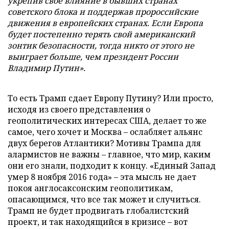
укрепив свое влияние в бывших странах
советского блока и поддержав пророссийские
движения в европейских странах. Если Европа
будет постепенно терять свой американский
зонтик безопасности, тогда никто от этого не
выиграет больше, чем президент России
Владимир Путин».
То есть Трамп сдает Европу Путину? Или просто,
исходя из своего представления о
геополитических интересах США, делает то же
самое, чего хочет и Москва – ослабляет альянс
двух берегов Атлантики? Мотивы Трампа для
алармистов не важны – главное, что мир, каким
они его знали, подходит к концу. «Единый Запад
умер 8 ноября 2016 года» – эта мысль не дает
покоя англосаксонским геополитикам,
опасающимся, что все так может и случиться.
Трамп не будет продвигать глобалистский
проект, и так находящийся в кризисе – вот