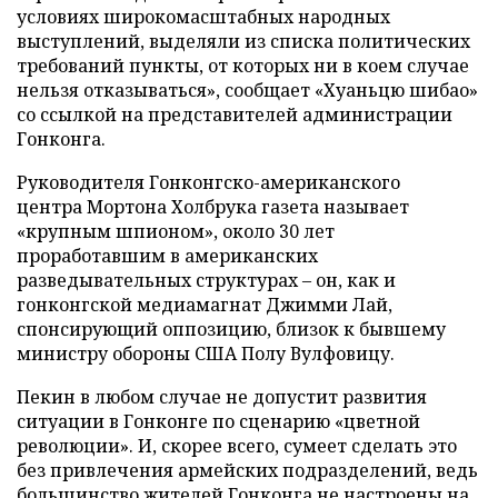
условиях широкомасштабных народных
выступлений, выделяли из списка политических
требований пункты, от которых ни в коем случае
нельзя отказываться», сообщает «Хуаньцю шибао»
со ссылкой на представителей администрации
Гонконга.
Руководителя Гонконгско-американского
центра Мортона Холбрука газета называет
«крупным шпионом», около 30 лет
проработавшим в американских
разведывательных структурах
–
он, как и
гонконгской медиамагнат Джимми Лай,
спонсирующий оппозицию, близок к бывшему
министру обороны США Полу Вулфовицу.
Пекин в любом случае не допустит развития
ситуации в Гонконге по сценарию «цветной
революции». И, скорее всего, сумеет сделать это
без привлечения армейских подразделений, ведь
большинство жителей Гонконга не настроены на