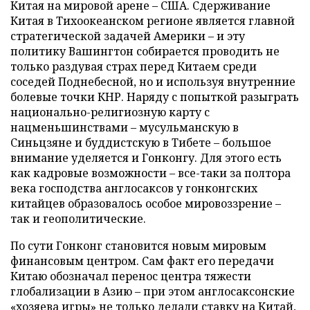
Китая на мировой арене – США. Сдерживание
Китая в Тихоокеанском регионе является главной
стратегической задачей Америки – и эту
политику Вашингтон собирается проводить не
только раздувая страх перед Китаем среди
соседей Поднебесной, но и используя внутренние
болевые точки КНР. Наряду с попыткой разыграть
национально-религиозную карту с
нацменьшинствами – мусульманскую в
Синьцзяне и буддистскую в Тибете – большое
внимание уделяется и Гонконгу. Для этого есть
как кадровые возможности – все-таки за полтора
века господства англосаксов у гонконгских
китайцев образовалось особое мировоззрение –
так и геополитические.
По сути Гонконг становится новым мировым
финансовым центром. Сам факт его передачи
Китаю обозначал перенос центра тяжести
глобализации в Азию – при этом англосаксонские
«хозяева игры» не только делали ставку на Китай,