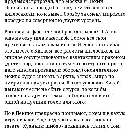
продемонстрировал, что Москва и Пекин
сблизились гораздо больше, чем это казалось
англосаксам, но и вывел борьбу за смену мирового
порядка на совершенно другой уровень.
Россия уже фактически бросила вызов США, но
еще не озвучила в жесткой форме все свои
претензии к «хозяевам игры». И если она сделает
это вместе с Китаем, все расчеты англосаксов на
мирное сосуществование с взлетающим драконом
(до тех пор, пока они не сумели выстроить против
него эшелонированную оборону) окончательно
можно будет списать в архив, а крах «мира по-
американски» ускорится. В этих условиях Китай
пытаются если не сбить с курса, то хотя бы
отвлечь на другие темы – и Гонконг является
одной из лучших точек для этого.
Но в Пекине прекрасно понимают, с кем и в какую
игру играют. Еще неделю назад в китайской
газете «Хуаньцю шибао» появилась
статья
о том,