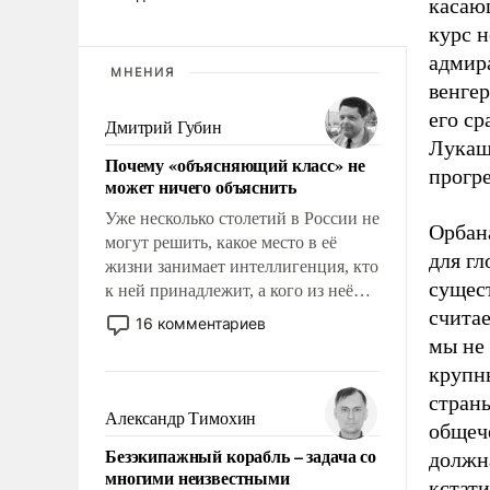
касаю
курс н
адмир
МНЕНИЯ
венгер
его ср
Дмитрий Губин
Лукаш
Почему «объясняющий класс» не
прогр
может ничего объяснить
Уже несколько столетий в России не
Орбана
могут решить, какое место в её
для гл
жизни занимает интеллигенция, кто
сущес
к ней принадлежит, а кого из неё
исключили с правом
счита
16 комментариев
восстановления и без оного. И чем
мы не 
она отличается от просто
крупн
образованных людей. Иногда
стран
казалось, что эти вопросы решены
Александр Тимохин
общеч
раз и навсегда, но – нет, не решены.
Безэкипажный корабль – задача со
должна
многими неизвестными
кстати