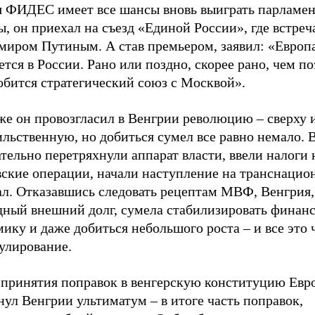
я ФИДЕС имеет все шансы вновь выиграть парламе
, он приехал на съезд «Единой России», где встреч
миром Путиным. А став премьером, заявил: «Европ
тся в России. Рано или поздно, скорее рано, чем по
обится стратегический союз с Москвой».
же он провозгласил в Венгрии революцию – сверху 
льственную, но добиться сумел все равно немало. 
тельно перетряхнули аппарат власти, ввели налоги 
вские операции, начали наступление на транснаци
ал. Отказавшись следовать рецептам МВФ, Венгрия
дный внешний долг, сумела стабилизировать финан
ику и даже добиться небольшого роста – и все это 
улирование.
 принятия поправок в венгерскую конституцию Евр
ул Венгрии ультиматум – в итоге часть поправок,