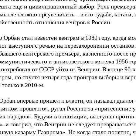
ешта еще и цивилизационный выбор. Роль премьера
мысле сложно преувеличить – в его судьбе, кстати,
ойственность отношения венгров к России.
 Орбан стал известен венграм в 1989 году, когда м
лог выступил с речью на перезахоронении останков
бывшего венгерского премьера, казненного после п
ммунистического и антисоветского мятежа 1956 год
потребовал от СССР уйти из Венгрии. В конце 90-х
ром, но спустя четыре года проиграл выборы и вер
 только в 2010-м.
Орбан впервые пришел к власти, он называл диалог
житком прошлого», ругал Россию за «притеснение у
их народов». Будучи в оппозиции, выступал проти
» и говорил, что Венгрии не следует превращаться
ивую казарму Газпрома». Но когда стало понятно, ч