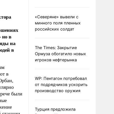
ктора
«Северяне» вывели с
минного поля пленных
ношениях
российских солдат
 но в
ляды на
The Times: Закрытие
юдей в
Ормуза обогатило новых
игроков нефтерынка
ым
ют в
WP: Пентагон потребовал
Орбан,
от подрядчиков ускорить
улярно
производство оружия
трече были
ные
ужение
Турция предложила
й станции