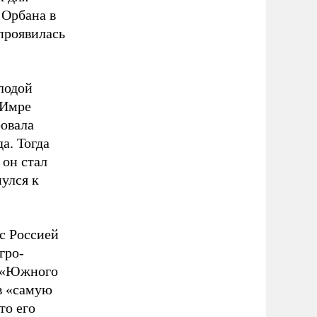
 Орбана в
 проявилась
олодой
 Имре
ровала
а. Тогда
 он стал
нулся к
 с Россией
гро-
в «Южного
 в «самую
то его