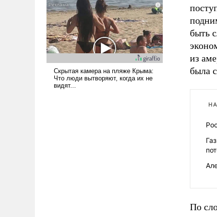
слабым, идти вперед и
посту
адаптироваться.
подни
быть с
эконо
из ам
была с
НА
Рос
Га
по
Але
По сло