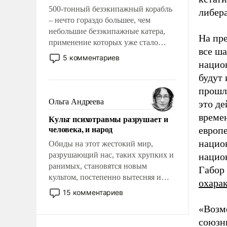
500-тонный безэкипажный корабль
либер
– нечто гораздо большее, чем
небольшие безэкипажные катера,
На пр
применение которых уже стало
все ша
обыденностью. Задача по созданию
5 комментариев
нацио
такого корабля очень сложна и
амбициозна. Однако и ее
будут
реализация радикально поднимет
прошл
наши боевые возможности.
Ольга Андреева
это д
времен
Культ психотравмы разрушает и
человека, и народ
европ
нацио
Обиды на этот жестокий мир,
разрушающий нас, таких хрупких и
нацио
ранимых, становятся новым
Габор 
культом, постепенно вытесняя и
охара
отменяя традиционное требование к
15 комментариев
человеку – быть мужественным и
«Возмо
твердым под ударами судьбы, брать
союзн
на себя ответственность, помогать