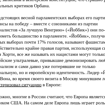
альных критиков Орбана.
едстоящих весной парламентских выборах его парти
нсы на победу – вместе с союзниками из партии
налистов «За лучшую Венгрию» («Йоббик») они по
 иметь большинство в парламенте. «Йоббик», полу
ых выборах почти 17% голосов, называют фашистам
ействительно крайне правая партия, использующая 
 Хорти, все же называть их нацистами могут тольк
ейские ультралевые, привыкшие демонизировать лю
нализм и сами давно уже потерявшие не только
нальную, но и европейскую идентичность. Лидер «
Вона, во время своего визита в Москву минувшим л
ктеризовал ситуацию
в Европе:
жно, многие в России считают, что Европа являетс
иком США. На самом деле Европа лишь играет роль