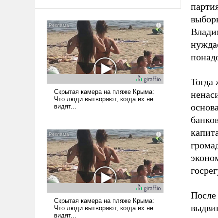
парти
выборы
Влади
нуждае
понад
Тогда 
ненаси
основа
банко
капит
грома
эконом
госрег
После
выдвин