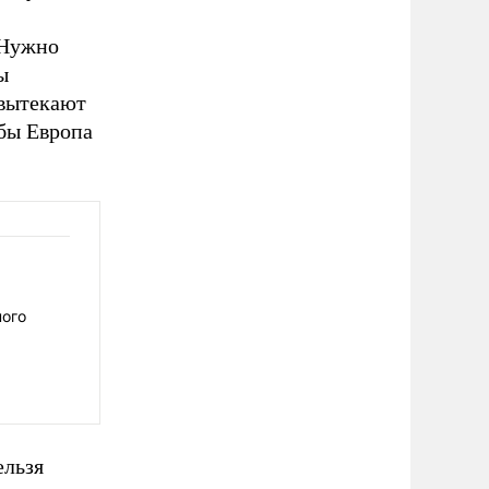
 Нужно
ы
 вытекают
обы Европа
ного
ельзя