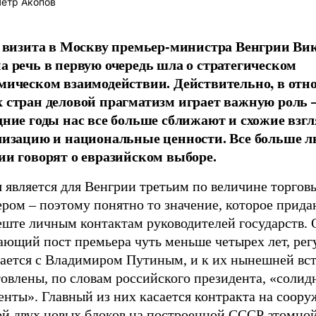
етр Акопов
е визита в Москву премьер-министра Венгрии Ви
а речь в первую очередь шла о стратегическом
мическом взаимодействии. Действительно, в от
 стран деловой прагматизм играет важную роль –
дние годы нас все больше сближают и схожие взг
лизацию и национальные ценности. Все больше л
ии говорят о евразийском выборе.
 является для Венгрии третьим по величине торгов
ром – поэтому понятно то значение, которое прида
еште личным контактам руководителей государств. 
ающий пост премьера чуть меньше четырех лет, рег
чается с Владимиром Путиным, и к их нынешней вс
овлены, по словам российского президента, «солид
енты». Главный из них касается контракта на соор
ей двух новых блоков на построенной СССР атомно