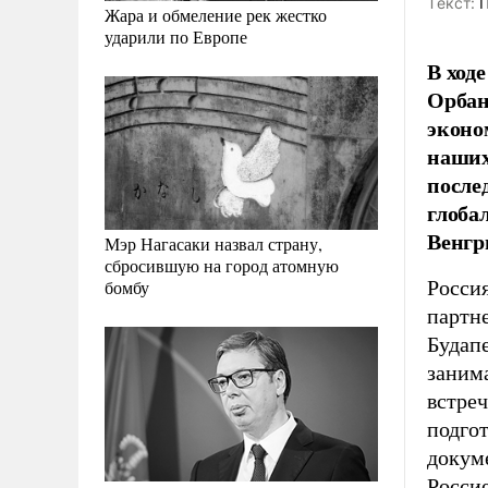
Tекст:
П
Жара и обмеление рек жестко
ударили по Европе
В ход
Орбан
эконо
наших
после
глоба
Венгр
Мэр Нагасаки назвал страну,
сбросившую на город атомную
Россия
бомбу
партне
Будап
заним
встре
подгот
докум
Росси