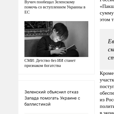
Вучич пообещал Зеленскому
«Пакш»
помочь со вступлением Украины в
ЕС
сумму
этом 
Ев
ск
ст
СМИ: Детство без ИИ станет
признаком богатства
Кроме 
участк
поступ
Зеленский объяснил отказ
обеспе
Запада помогать Украине с
из Рос
баллистикой
полити
в эко