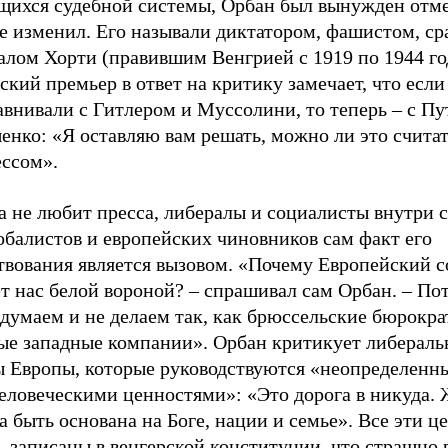
щихся судебной системы, Орбан был вынужден отме
е изменил. Его называли диктатором, фашистом, ср
алом Хорти (правившим Венгрией с 1919 по 1944 го
ский премьер в ответ на критику замечает, что есл
авнивали с Гитлером и Муссолини, то теперь
–
с Пу
енко: «Я оставляю вам решать, можно ли это счита
ессом».
 не любит пресса, либералы и социалисты внутри с
обалистов и европейских чиновников сам факт его
твования является вызовом. «Почему Европейский 
ет нас белой вороной?
–
спрашивал сам Орбан.
–
Пот
думаем и не делаем так, как брюссельские бюрокра
ые западные компании». Орбан критикует либераль
ы Европы, которые руководствуются «неопределенн
еловеческими ценностями»: «Это дорога в никуда.
 быть основана на Боге, нации и семье». Все эти ц
, записаны в венгерской конституции, что страшно