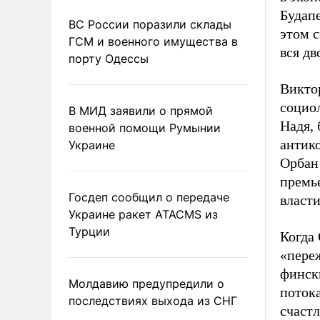
Будап
ВС России поразили склады
этом с
ГСМ и военного имущества в
вся дв
порту Одессы
Виктор
социо
В МИД заявили о прямой
Надя, 
военной помощи Румынии
антико
Украине
Орбан 
премье
Госдеп сообщил о передаче
власти
Украине ракет ATACMS из
Турции
Когда 
«пере
финск
Молдавию предупредили о
потока
последствиях выхода из СНГ
счастл