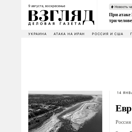
9 августа, воскресенье
Новость ч
При атаке
три челов
УКРАИНА
АТАКА НА ИРАН
РОССИЯ И США
14 ЯНВ
Евр
Россия