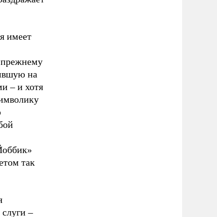
я имеет
-прежнему
чившую на
и – и хотя
символику
о
бой
Йоббик»
етом так
я
 слуги –