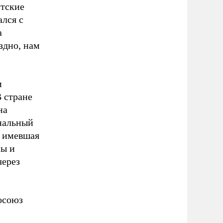
нтские
ался с
а
здно, нам
и
В стране
на
ональный
, имевшая
сы и
через
осоюз