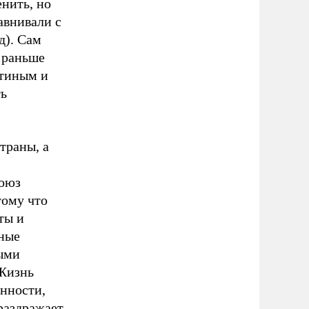
нить, но
авнивали с
д). Сам
и раньше
тиным и
ть
траны, а
союз
ому что
ты и
ные
ыми
 Жизнь
енности,
 раздражает