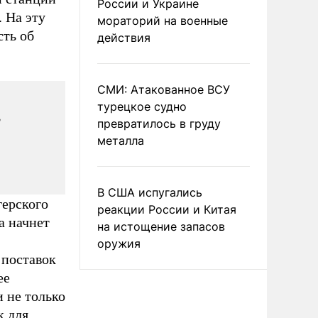
России и Украине
 На эту
мораторий на военные
сть об
действия
СМИ: Атакованное ВСУ
турецкое судно
,
превратилось в груду
металла
В США испугались
герского
реакции России и Китая
а начнет
на истощение запасов
оружия
 поставок
ее
 не только
к для