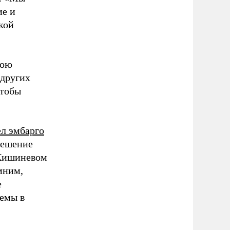
ие и
кой
вою
 других
чтобы
ел эмбарго
решение
 Кишиневом
мним,
е
лемы в