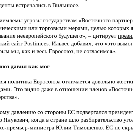
денты встречались в Вильнюсе.
иемлемы угрозы государствам «Восточного партнер
мическими или торговыми мерами, целью которых я
вание неевропейского будущего», – цитирует
прези
кий сайт Postimees
. Ильвес добавил, что «это вымог
рым мы, как и весь Евросоюз, не согласимся».
оюз давил как мог
яя политика Евросоюза отличается довольно жест
дами. Это видно даже в отношении членов «Восточн
рства».
ому давлению со стороны ЕС подвергался президен
 Янукович, когда в стране шло разбирательство уго
экс-премьер-министра Юлии Тимошенко. ЕС не скр