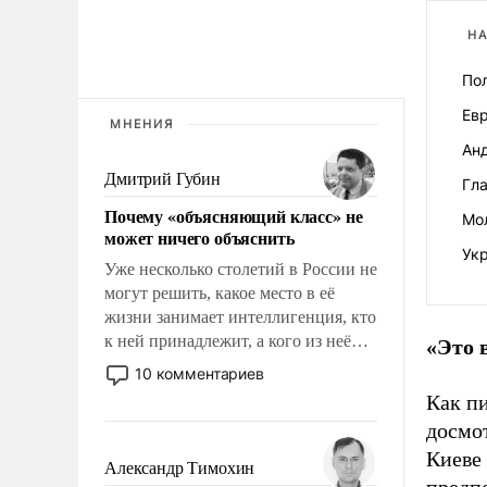
НА
По
Ев
МНЕНИЯ
Ан
Дмитрий Губин
Гл
Почему «объясняющий класс» не
Мол
может ничего объяснить
Ук
Уже несколько столетий в России не
могут решить, какое место в её
жизни занимает интеллигенция, кто
к ней принадлежит, а кого из неё
«Это 
исключили с правом
10 комментариев
восстановления и без оного. И чем
Как п
она отличается от просто
досмо
образованных людей. Иногда
Киеве
казалось, что эти вопросы решены
Александр Тимохин
раз и навсегда, но – нет, не решены.