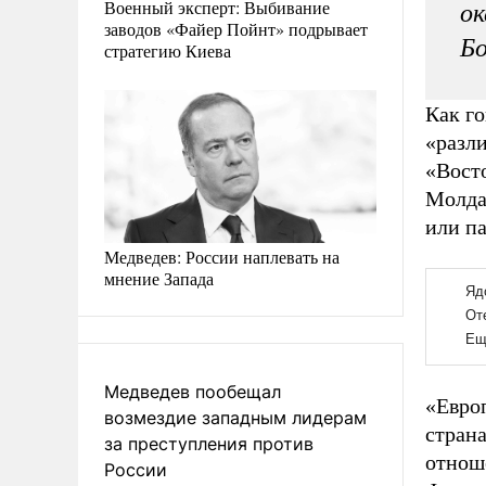
Военный эксперт: Выбивание
ок
заводов «Файер Пойнт» подрывает
Бо
стратегию Киева
Как г
«разл
«Вост
Молдав
или п
Медведев: России наплевать на
мнение Запада
Медведев пообещал
«Евро
возмездие западным лидерам
стран
за преступления против
отнош
России