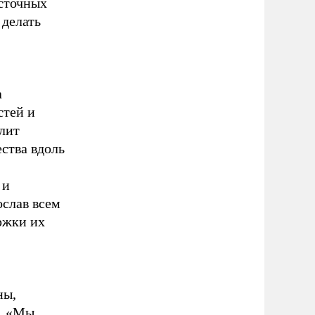
осточных
 делать
а
стей и
олит
ства вдоль
 и
ослав всем
ржки их
ны,
м. «Мы