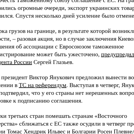
очесть Таможенному союзу соглашение с ЕС. На гр
ились огромные очереди, экспорт украинских товар
ился. Спустя несколько дней усиление было отмене
ка грузов на границе, в результате которой возникл
сти, – разовая акция, но в случае заключения Киев
шения об ассоциации с Евросоюзом таможенное
истрирование может быть ужесточено,
предупредил
дента России
Сергей Глазьев.
 президент Виктор Янукович предложил вынести во
лении в
ТС на референдум
. Выступая в четверг, Яну
подтвердил, что у его страны нет нерешенных вопро
товке к подписанию соглашения.
ки третьих стран помешать странам «Восточного
рства» сближаться с ЕС также осудили в четверг п
ии Томас Хендрик Ильвес и Болгарии Росен Плевнел