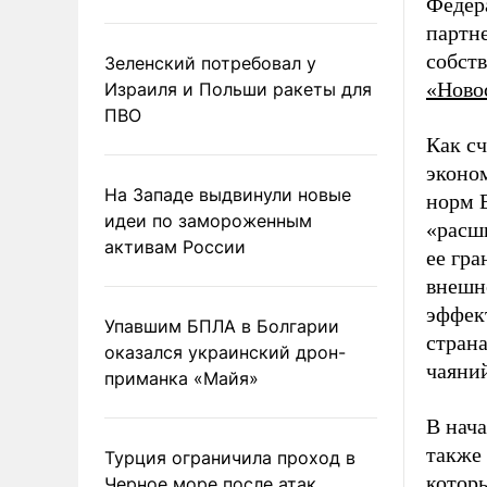
Федер
партне
собст
Зеленский потребовал у
«Ново
Израиля и Польши ракеты для
ПВО
Как с
эконо
На Западе выдвинули новые
норм Е
идеи по замороженным
«расши
активам России
ее гра
внешн
эффек
Упавшим БПЛА в Болгарии
стран
оказался украинский дрон-
чаяний
приманка «Майя»
В нач
также
Турция ограничила проход в
котор
Черное море после атак