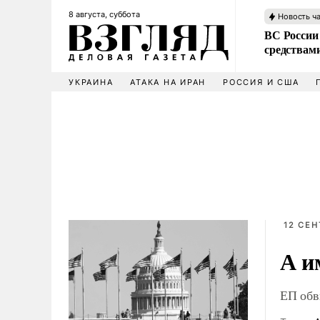
8 августа, суббота
Новость ч
ВС России 
средствам
УКРАИНА
АТАКА НА ИРАН
РОССИЯ И США
12 СЕН
А и
ЕП обв