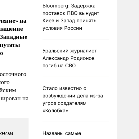
Bloomberg: Задержка
поставок ПВО вынудит
ление» на
Киев и Запад принять
глашение
условия России
. Западные
епутаты
Уральский журналист
о
Александр Родионов
погиб на СВО
осточного
ного
Стало известно о
ейским
возбуждении дела из-за
нирован на
угроз создателям
«Колобка»
вном
Названы самые