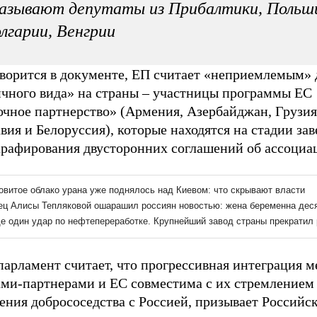
азывают депутаты из Прибалтики, Польш
лгарии, Венгрии
оворится в документе, ЕП считает «неприемлемым» 
ичного вида» на страны – участницы программы ЕС
очное партнерство» (Армения, Азербайджан, Грузия
ия и Белоруссия), которые находятся на стадии за
арафирования двусторонних соглашений об ассоциац
парламент считает, что прогрессивная интеграция 
ами-партнерами и ЕС совместима с их стремлением
ения добрососедства с Россией, призывает Российс