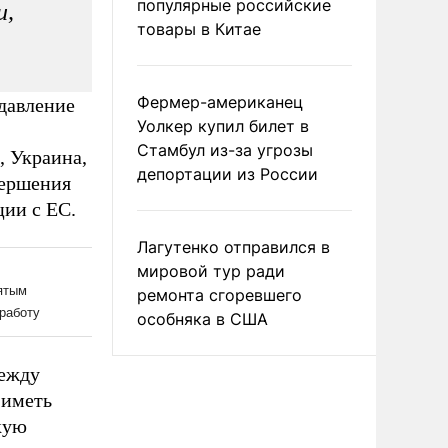
популярные российские
и,
товары в Китае
Фермер-американец
давление
Уолкер купил билет в
Стамбул из-за угрозы
, Украина,
депортации из России
вершения
ии с ЕС.
Лагутенко отправился в
мировой тур ради
ремонта сгоревшего
особняка в США
между
 иметь
кую