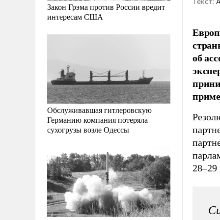
Tекст:
А
Закон Грэма против России вредит
интересам США
Европ
стран
об ас
экспе
прини
приме
Обслуживавшая гитлеровскую
Резол
Германию компания потеряла
партн
сухогрузы возле Одессы
партн
парла
28–29 
Си