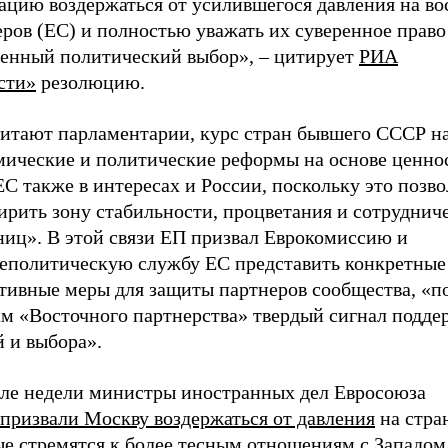
ацию воздержаться от усилившегося давления на в
ров (ЕС) и полностью уважать их суверенное право
венный политический выбор», – цитирует
РИА
сти»
резолюцию.
читают парламентарии, курс стран бывшего СССР н
мические и политические реформы на основе ценно
С также в интересах и России, поскольку это позв
рить зону стабильности, процветания и сотрудниче
ниц». В этой связи ЕП призвал Еврокомиссию и
еполитическую службу ЕС представить конкретные
тивные меры для защиты партнеров сообщества, «п
ам «Восточного партнерства» твердый сигнал подде
 и выбора».
але недели министры иностранных дел Евросоюза
призвали Москву воздержаться от давления
на стра
ые стремятся к более тесным отношениям с Западо