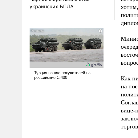
украинских БПЛА
хотим
полити
дипло
Минис
очеред
восточ
вопрос
Как п
на пос
полит
Соглаш
вице-
заклю
торгов