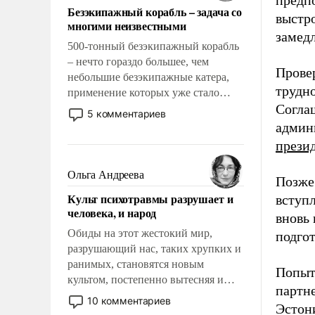
предп
Безэкипажный корабль – задача со
выстро
многими неизвестными
замедл
500-тонный безэкипажный корабль
– нечто гораздо большее, чем
Провер
небольшие безэкипажные катера,
трудно
применение которых уже стало
Согла
обыденностью. Задача по созданию
5 комментариев
такого корабля очень сложна и
админ
амбициозна. Однако и ее
прези
реализация радикально поднимет
наши боевые возможности.
Ольга Андреева
Позже
Культ психотравмы разрушает и
вступ
человека, и народ
вновь 
Обиды на этот жестокий мир,
подго
разрушающий нас, таких хрупких и
ранимых, становятся новым
Попыт
культом, постепенно вытесняя и
партне
отменяя традиционное требование к
10 комментариев
Эстон
человеку – быть мужественным и