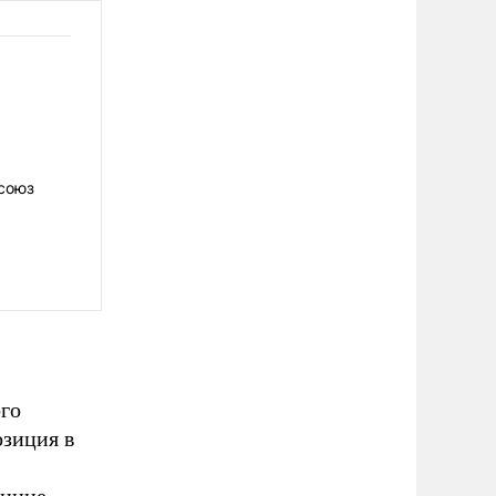
 союз
го
озиция в