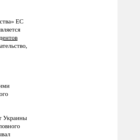
ства» ЕС
вляется
дентов
ательство,
кими
ого
т Украины
ловного
ывал