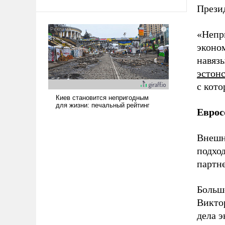
Прези
твердым под ударами судьбы, брать
на себя ответственность, помогать
слабым, идти вперед и
«Непр
адаптироваться.
эконо
навязы
эстонс
с кото
Еврос
Внешн
подхо
партне
Больш
Виктор
дела 