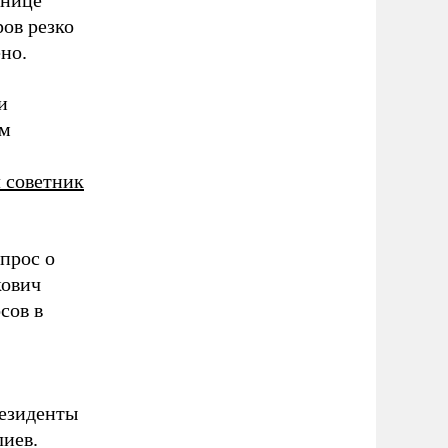
анице
ов резко
но.
и
ом
 советник
прос о
кович
сов в
резиденты
иев.