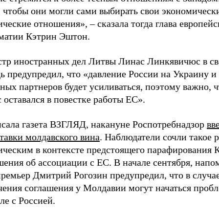
, чтобы они могли сами выбирать свои экономическ
ческие отношения», – сказала тогда глава европейс
матии Кэтрин Эштон.
тр иностранных дел Литвы Линас Линкявичюс в с
ь предупредил, что «давление России на Украину и
ных партнеров будет усиливаться, поэтому важно, 
 оставался в повестке работы ЕС».
исала газета ВЗГЛЯД, накануне Роспотребнадзор
вв
тавки молдавского вина
. Наблюдатели сочли такое 
ическим в контексте предстоящего парафирования
ения об ассоциации с ЕС. В начале сентября, напо
премьер Дмитрий Рогозин предупредил, что в случа
чения соглашения у Молдавии могут начаться проб
ле с Россией.