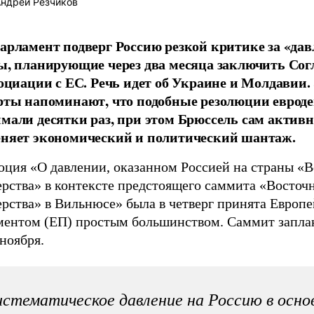
ндрей Резчиков
арламент подверг Россию резкой критике за «дав
ы, планирующие через два месяца заключить Со
социации с ЕС. Речь идет об Украине и Молдавии
рты напоминают, что подобные резолюции еврод
мали десятки раз, при этом Брюссель сам активн
няет экономический и политический шантаж.
юция «О давлении, оказанном Россией на страны «В
ерства» в контексте предстоящего саммита «Восточ
ерства» в Вильнюсе» была в четверг принята Европ
ментом (ЕП) простым большинством. Саммит запла
ноября.
стематическое давление на Россию в осно