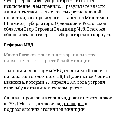
четыре срока для губернатора − это скорее
исключение, чем правило. В результате власти
лишились такие «тяжеловесы» региональной
политики, как президент Татарстана Минтимер
Шаймиев, губернаторы Орловской и Ростовской
областей Егор Строев и Владимир Чуб. Всего же
обновилась почти треть губернаторского корпуса.
Реформа МВД
Майор Евсюков стал олицетворением всего
плохого, что есть в российской милиции
Толчком для реформы МВД стало дело бывшего
начальника столичного ОВД «Царицыно» Дениса
Евсюкова, который 27 апреля 2009 года
устроил
стрельбу в столичном супермаркете
.
Сначала произошла серия кадровых
перестановок
в ГУВД Москвы, а также ряд
проверок
в
подразделениях столичной милиции.