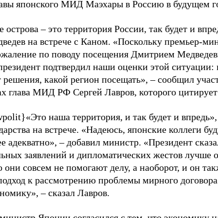
лавы японского МИД Маэхары в Россию в будущем го
е острова
–
это территория России, так будет и впре
дведев на встрече с Каном. «Поскольку премьер-ми
ожаление по поводу посещения Дмитрием Медведев
президент подтвердил наши оценки этой ситуации: 
 решения, какой регион посещать»,
–
сообщил учас
ах глава МИД РФ Сергей Лавров, которого цитируе
wpolit}
«Это наша территория, и так будет и впредь»
дарства на встрече. «Надеюсь, японские коллеги буд
ее адекватно»,
–
добавил министр. «Президент сказал
ьных заявлений и дипломатических жестов лучше о
 они совсем не помогают делу, а наоборот, и он т
подход к рассмотрению проблемы мирного договора
ономику»,
–
сказал Лавров.
министр Японии согласился с тем, что экономику 