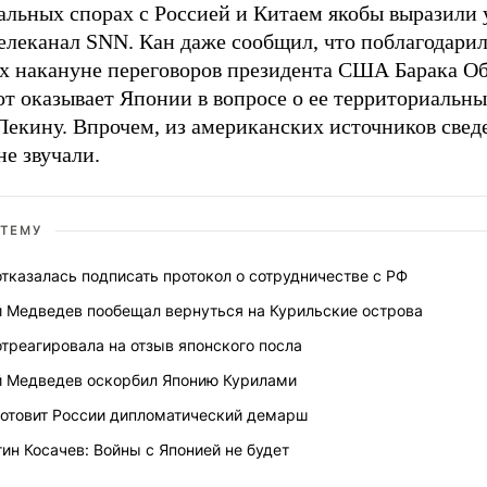
альных спорах с Россией и Китаем якобы выразили
елеканал SNN. Кан даже сообщил, что поблагодарил
 накануне переговоров президента США Барака Об
от оказывает Японии в вопросе о ее территориальны
Пекину. Впрочем, из американских источников свед
не звучали.
 ТЕМУ
отказалась подписать протокол о сотрудничестве с РФ
 Медведев пообещал вернуться на Курильские острова
отреагировала на отзыв японского посла
 Медведев оскорбил Японию Курилами
готовит России дипломатический демарш
тин Косачев: Войны с Японией не будет