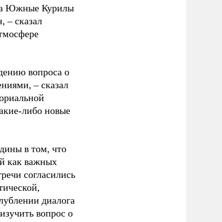
 на Южные Курилы
н,
–
сказал
атмосфере
дению вопроса о
ениями,
–
сказал
ториальной
какие-либо новые
дины в том, что
й как важных
тречи согласились
тической,
лублении диалога
изучить вопрос о