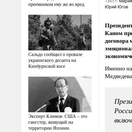
Tекст:
Мария
преемником ему же во вред
Юрий Югов
Президент
Каном пре
договора 
эмоционал
Сальдо сообщил о провале
экономиче
украинского десанта на
Кинбурнской косе
Именно на
Медведева
Прези
Росси
Эксперт Климов: США – это
включ
гангстер, живущий на
территории Японии