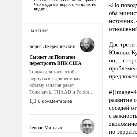
«По повод
оба минис
источник.
отношений
МНЕНИЯ
Две трети
Борис Джерелиевский
Южных Кур
Сможет ли Пентагон
он,
–
сторо
перестроить ВПК США
проблеме»
Только для того, чтобы
предложен
вернуться к довоенному
объему запасов ракет
#{image=4
Tomahawk, THAAD и Patriot
США потребуется более трех
развитие 
0 комментариев
лет. Даже небольшая война с
соседей о
Ираном опустошила
с важност
американские арсеналы.
экономиче
Сложившаяся ситуация
Геворг Мирзаян
по террит
означает многолетний период