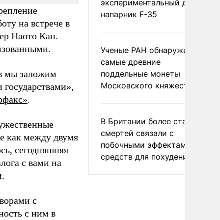
экспериментальный дрон-
крепление
напарник F-35
оту на встрече в
ер Наото Кан.
изованными.
Ученые РАН обнаружили
самые древние
ов мы заложим
поддельные монеты
Московского княжества
 государствами»,
рфакс»
.
В Британии более ста
ружественные
смертей связали с
е как между двумя
побочными эффектами
сь, сегодняшняя
средств для похудения
лога с вами на
.
ворами с
ность с ним в