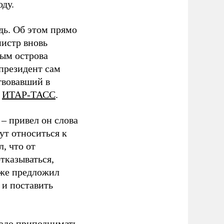
ду.
дь. Об этом прямо
нистр вновь
ым острова
президент сам
твовавший в
т
ИТАР-ТАСС
.
,
–
привел он слова
ут относиться к
, что от
тказываться,
акже предложил
 и поставить
надо приподнимать