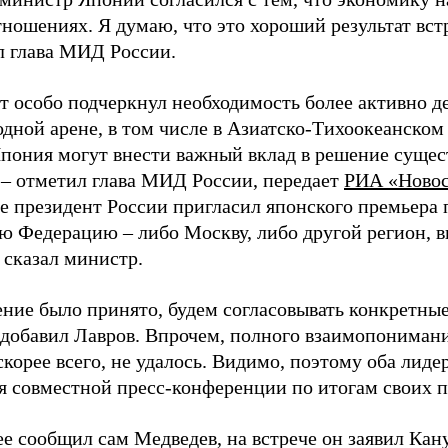
тношениях. Я думаю, что это хороший результат вст
 глава МИД России.
т особо подчеркнул необходимость более активно де
дной арене, в том числе в Азиатско-Тихоокеанском 
Япония могут внести важный вклад в решение суще
,
–
отметил глава МИД России, передает
РИА «Ново
е президент России пригласил японского премьера 
ую Федерацию
–
либо Москву, либо другой регион, 
сказал министр.
ние было принято, будем согласовывать конкретные
добавил Лавров. Впрочем, полного взаимопониман
скорее всего, не удалось. Видимо, поэтому оба лиде
я совместной пресс-конференции по итогам своих п
ее
сообщил
сам
Медведев, на встрече он заявил Кану