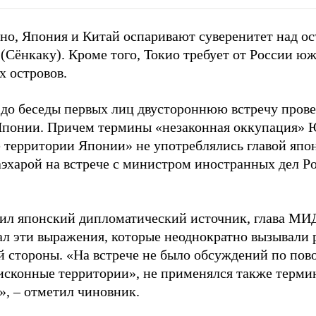
тно, Япония и Китай оспаривают суверенитет над о
(Сёнкаку). Кроме того, Токио требует от России ю
х островов.
 до беседы первых лиц двустороннюю встречу пров
Японии. Причем термины «незаконная оккупация»
 территории Японии» не употреблялись главой яп
эхарой на встрече с министром иностранных дел Р
ил японский дипломатический источник, глава МИ
ал эти выражения, которые неоднократно вызывали
й стороны. «На встрече не было обсуждений по пов
исконные территории», не применялся также терми
»,
–
отметил чиновник.