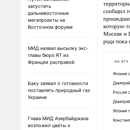
территори
запустить
сообщил т
дальневосточные
прошедших
мегапроекты на
которую т
Восточном форуме
Москве и 
рода пока 
МИД назвал высылку экс-
главы бюро RT из
Франции расправой
НА ЭТУ
Япония 
Баку заявил о готовности
Дмитрий
поставлять природный газ
Россия 
Украине
Дмитрий
Япония 
Глава МИД Азербайджана
Констан
возложил цветы к