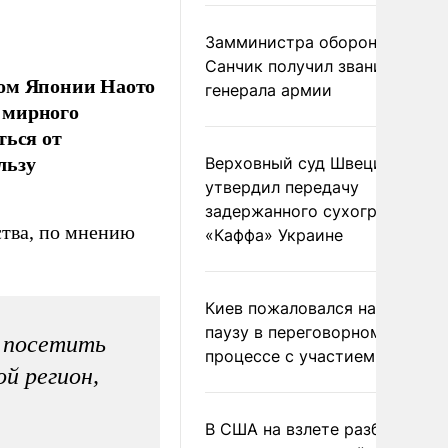
Замминистра обороны
Санчик получил звание
ром Японии Наото
генерала армии
 мирного
ться от
льзу
Верховный суд Швеции
утвердил передачу
задержанного сухогруза
тва, по мнению
«Каффа» Украине
Киев пожаловался на
паузу в переговорном
а посетить
процессе с участием США
й регион,
В США на взлете разбился