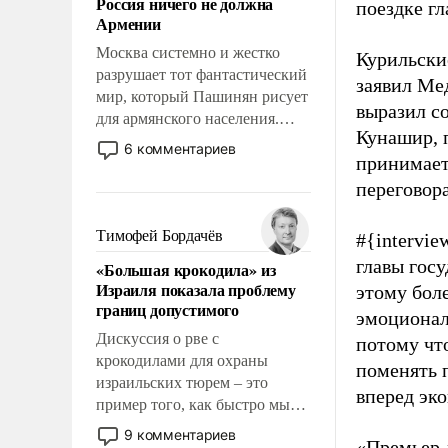
Россия ничего не должна
поездке г
уязвимости США, например,
Армении
перед Китаем.
Москва системно и жестко
Курильски
разрушает тот фантастический
заявил Ме
мир, который Пашинян рисует
выразил с
для армянского населения.
Кунашир, 
Мир, где этому населению все
6 комментариев
принимает
должны просто по
определению, где его
переговор
политические прожекты будут
беспрекословно оплачиваться
Тимофей Бордачёв
#{intervie
за счет российских
главы госу
«Большая крокодила» из
налогоплательщиков и где за
Израиля показала проблему
этому бол
свои поступки не нужно
границ допустимого
эмоционал
отвечать.
Дискуссия о рве с
потому что
крокодилами для охраны
поменять 
израильских тюрем – это
вперед эк
пример того, как быстро мы
двигаемся по пути
9 комментариев
«Премьер-