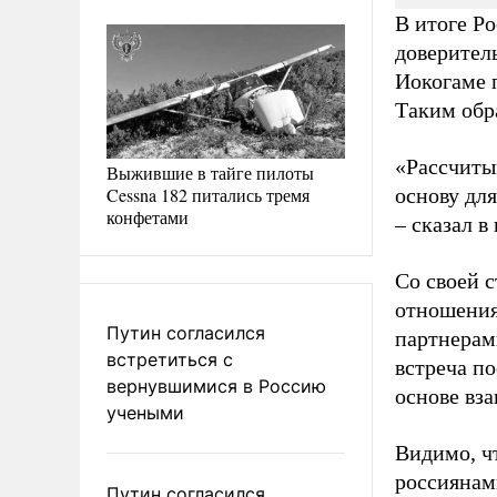
В итоге Р
доверитель
Иокогаме 
Таким обр
«Рассчиты
Выжившие в тайге пилоты
Cessna 182 питались тремя
основу дл
конфетами
–
сказал в
Со своей 
отношения
Путин согласился
партнерам
встретиться с
встреча п
вернувшимися в Россию
основе вз
учеными
Видимо, ч
россиянами
Путин согласился