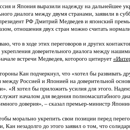
оссия и Япония выразили надежду на дальнейшее у
ного диалога между двумя странами, заявили в субб
президент РФ Дмитрий Медведев и японский премь
азом, отношения двух стран можно считать нормал
ваю, что в ходе этих переговоров и других контакт
я укрепления доверительного диалога между нашими
 начале встречи Медведев, которого цитирует
«Инте
стороны Кан подчеркнул, что «хотел бы развивать д
 между Россией и Японией на доверительной основ
и». «Я хотел бы приложить усилия для этого. Надею
ослужит началом для ведения полномасштабного диа
аимного доверия»,
–
сказал премьер-министр Японии
тобы морально укрепить свои позиции перед перего
, Кан незадолго до этого заявил о том, что солидар