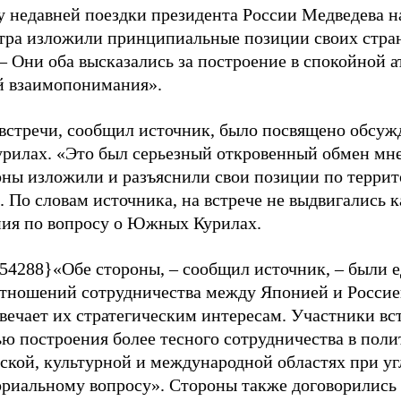
у недавней поездки президента России Медведева
тра изложили принципиальные позиции своих стра
–
Они оба высказались за построение в спокойной 
 взаимопонимания».
 встречи, сообщил источник, было посвящено обсуж
илах. «Это был серьезный откровенный обмен мн
ны изложили и разъяснили свои позиции по терри
. По словам источника, на встрече не выдвигались 
ия по вопросу о Южных Курилах.
54288}«Обе стороны,
–
сообщил источник,
–
были е
отношений сотрудничества между Японией и Россие
твечает их стратегическим интересам. Участники вс
ью построения более тесного сотрудничества в поли
ской, культурной и международной областях при уг
ориальному вопросу». Стороны также договорились 