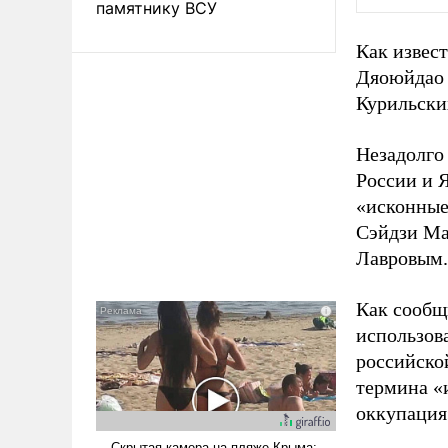
памятнику ВСУ
Как извес
Дяоюйдао 
Курильски
Незадолго
России и 
«исконные
Сэйдзи Ма
Лавровым.
Как сообщ
использов
российско
термина «
оккупация