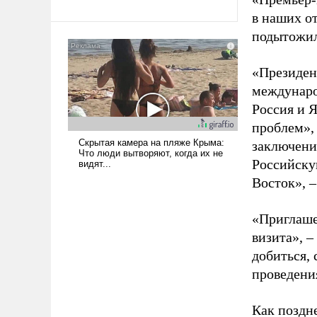
революционных изменений.
То, что несколько лет назад
в наших о
было образом для
подытожил
псевдонаучной фантастики,
стало всерьез обсуждаемой
«Президен
идеей.
междунаро
Россия и 
проблем»
заключени
Российск
Восток»,
–
«Приглаше
визита»,
–
добиться, 
проведени
Как поздн