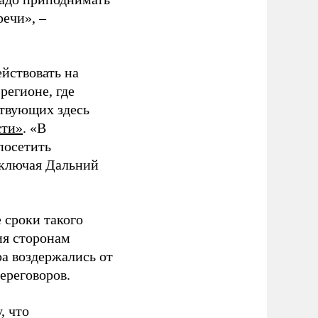
речи»,
–
йствовать на
регионе, где
ствующих здесь
сти»
. «В
посетить
включая Дальний
 сроки такого
ия сторонам
ра воздержались от
ереговоров.
, что