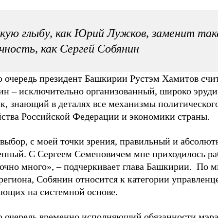
кую глыбу, как Юрий Лужков, заменит так
чность, как Сергей Собянин
ю очередь президент Башкирии Рустэм Хамитов счит
ин – исключительно организованный, широко эруд
ек, знающий в деталях все механизмы политическог
йства Российской Федерации и экономики страны.
выбор, с моей точки зрения, правильный и абсолют
енный. С Сергеем Семеновичем мне приходилось ра
точно много», – подчеркивает глава Башкирии. По 
региона, Собянин относится к категории управленце
ающих на системной основе.
ю очередь временно исполняющий обязанности мэр