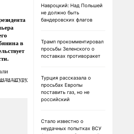
Навроцкий: Над Польшей
не должно быть
резидента
бандеровских флагов
мьера
его
бянина в
Трамп прокомментировал
просьбы Зеленского о
ельствует
поставках противоракет
ти.
али
Турция рассказала о
андидатуру
просьбах Европы
поставить газ, но не
российский
Стало известно о
неудачных попытках ВСУ