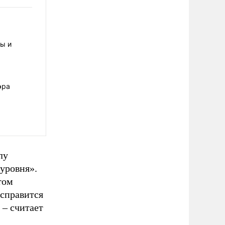
ы и
эра
лу
уровня».
том
 справится
 – считает