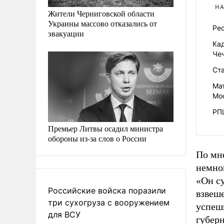
НА
Жители Черниговской области
Украины массово отказались от
Рес
эвакуации
Ка
Че
Ста
Ма
Мо
РП
Премьер Литвы осадил министра
обороны из-за слов о России
По мн
немно
«Он су
Российские войска поразили
взвеш
три сухогруза с вооружением
успешн
для ВСУ
губер