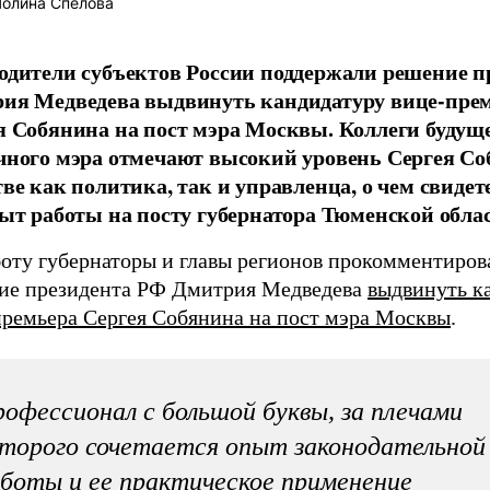
олина Спелова
одители субъектов России поддержали решение п
ия Медведева выдвинуть кандидатуру вице-пре
я Собянина на пост мэра Москвы. Коллеги будущ
чного мэра отмечают высокий уровень Сергея Со
тве как политика, так и управленца, о чем свидет
пыт работы на посту губернатора Тюменской облас
боту губернаторы и главы регионов прокомментиров
ие президента РФ Дмитрия Медведева
выдвинуть к
премьера Сергея Собянина на пост мэра Москвы
.
офессионал с большой буквы, за плечами
торого сочетается опыт законодательной
боты и ее практическое применение