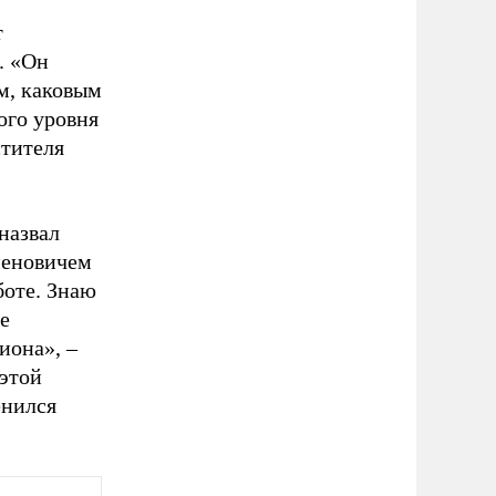
т
. «Он
м, каковым
ого уровня
стителя
назвал
меновичем
боте. Знаю
е
иона», –
 этой
енился