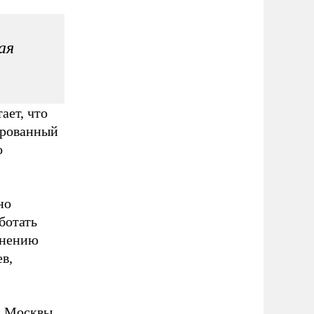
ая
ает, что
ированный
о
но
ботать
мнению
в,
а Москвы