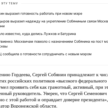
 ЭТУ ТЕМУ
ин выразил готовность работать при новом мэре
дыров выразил надежду на укрепление Собяниным связи Москв
чни
ло известно, куда делись Лужков и Батурина
твиенко: Москвичам повезло с назначением Собянина на пост м
сквы
Ц сообщила о готовности сотрудничать с новым мэром
ению Гордеева, Сергей Собянин принадлежит к чис
гих российских политиков «высокого федерального 
мел проявить себя как грамотный, активный, при э
енный руководитель. Уверен, что Сергей Семенович
о с этой работой и оправдает доверие президента»,
натор Воронежской области.