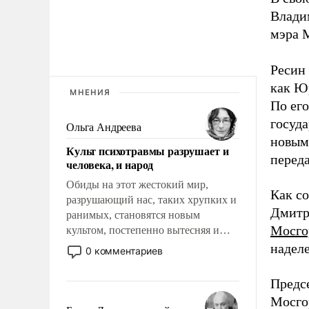
Влади
мэра 
Ресин 
как Ю
МНЕНИЯ
По ег
госуда
Ольга Андреева
новым
Культ психотравмы разрушает и
перед
человека, и народ
Обиды на этот жестокий мир,
Как с
разрушающий нас, таких хрупких и
Дмитр
ранимых, становятся новым
Мосго
культом, постепенно вытесняя и
отменяя традиционное требование к
надел
0 комментариев
человеку – быть мужественным и
твердым под ударами судьбы, брать
Предс
на себя ответственность, помогать
Мосго
слабым, идти вперед и