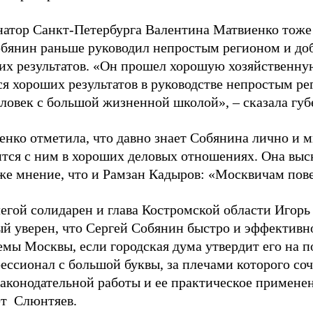
натор Санкт-Петербурга Валентина Матвиенко тоже
обянин раньше руководил непростым регионом и до
их результатов. «Он прошел хорошую хозяйственну
я хороших результатов в руководстве непростым ре
ловек с большой жизненной школой», – сказала губ
нко отметила, что давно знает Собянина лично и м
ится с ним в хороших деловых отношениях. Она выс
же мнение, что и Рамзан Кадыров: «Москвичам пове
егой солидарен и глава Костромской области Игорь
ый уверен, что Сергей Собянин быстро и эффективн
мы Москвы, если городская дума утвердит его на п
ссионал с большой буквы, за плечами которого соч
аконодательной работы и ее практическое применен
ет Слюнтяев.