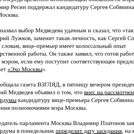
мир Ресин поддержал кандидатуру Сергея Собянина
Москвы.
назвал выбор Медведева удачным и сказал, что «так
рий Лужков, заменит такая личность, как Сергей С
о словам, вице-премьер имеет колоссальный опыт
рственной работы. Он также заявил, что готов работ
 мэром, если ему поступит соответствующее предл
ает
«Эхо Москвы
».
ообщала газета ВЗГЛЯД, в пятницу вечером президе
ий Медведев объявил о том, что
внес на рассмотре
рдумы
кандидатуру вице-премьера Сергея Собянина
ения полномочиями мэра Москвы.
едатель парламента Москвы Владимир Платонов зая
рдума в понедельник
определит дату заседания
, на