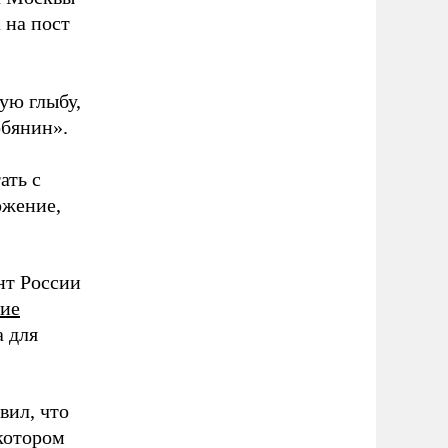
 на пост
ую глыбу,
обянин».
ать с
ожение,
нт России
ние
 для
вил, что
 котором