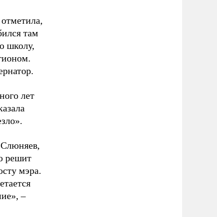
 отметила,
бился там
ю школу,
гионом.
ернатор.
ного лет
казала
зло».
 Слюняев,
о решит
осту мэра.
етается
ие», –