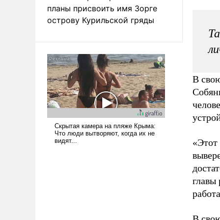
планы присвоить имя Зорге
острову Курильской гряды
Та
ли
В сво
Собян
челов
устро
«Этот 
вывер
доста
главы 
работ
В сво