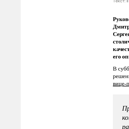
Tекст:
П
Руков
Дмитр
Серге
столи
качес
его о
В суб
решен
вице-
Пр
ко
ра