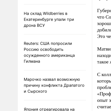
Губер
На склад Wildberries в
что С
Екатеринбурге упали три
хорош
дрона ВСУ
добилс
Это че
Reuters: США попросили
Матвие
Россию освободить
наход
осужденного американца
Гилмана
такое 
С колл
Марочко назвал возможную
котор
причину конфликта Драпатого
пробле
и Сырского
«Профе
опыт з
счита
Япония отреагировала на