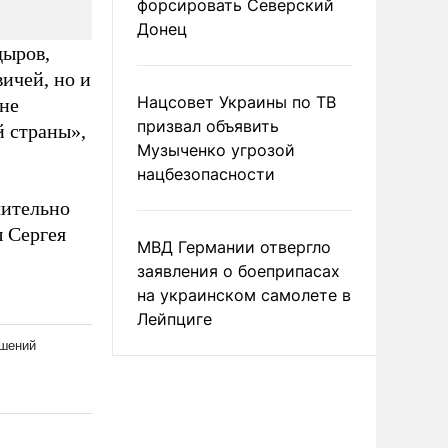
форсировать Северский
Донец
дыров,
вичей, но и
Нацсовет Украины по ТВ
 не
призвал объявить
й страны»,
Музыченко угрозой
нацбезопасности
чительно
 Сергея
МВД Германии отвергло
заявления о боеприпасах
на украинском самолете в
Лейпциге