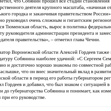
метил, что Собянин прошел все стадии становления
рственного деятеля крупного масштаба, «начиная о
кого городка и заканчивая правительством России»
но руководил очень сложным и гигантским регионо
ся Тюменская область, вырос в политика федеральн
сту руководителя администрации президента и заме
дателя правительства», – отметил глава Чечни.
натор Воронежской области Алексей Гордеев также 
датуру Собянина наиболее удачной: «С Сергеем Се
вно и достаточно хорошо знакомы по совместной ра
аслышке, что он внес значительный вклад в развити
кой области в период его работы губернатором рег
л Гордеев и добавил, что был знаком с ситуацией в
и до губернаторства Собянина и понимает, как изм
 при его руководстве.