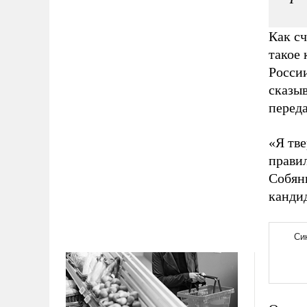
Как с
такое 
Росси
сказыв
перед
«Я тв
прави
Собяни
кандид