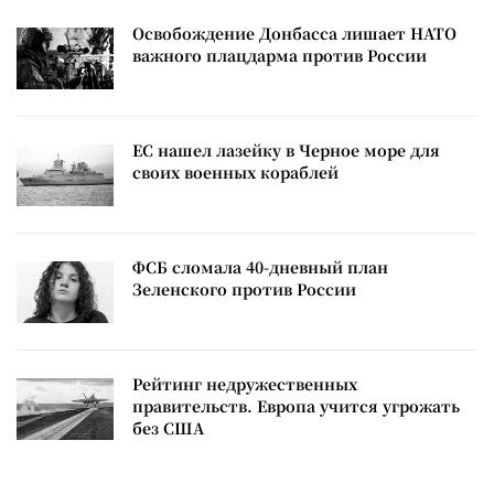
Освобождение Донбасса лишает НАТО
важного плацдарма против России
ЕС нашел лазейку в Черное море для
своих военных кораблей
ФСБ сломала 40-дневный план
Зеленского против России
Рейтинг недружественных
правительств. Европа учится угрожать
без США