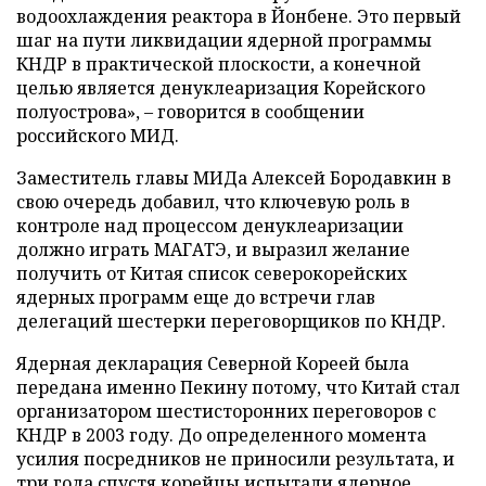
водоохлаждения реактора в Йонбене. Это первый
шаг на пути ликвидации ядерной программы
КНДР в практической плоскости, а конечной
целью является денуклеаризация Корейского
полуострова», – говорится в сообщении
российского МИД.
Заместитель главы МИДа Алексей Бородавкин в
свою очередь добавил, что ключевую роль в
контроле над процессом денуклеаризации
должно играть МАГАТЭ, и выразил желание
получить от Китая список северокорейских
ядерных программ еще до встречи глав
делегаций шестерки переговорщиков по КНДР.
Ядерная декларация Северной Кореей была
передана именно Пекину потому, что Китай стал
организатором шестисторонних переговоров с
КНДР в 2003 году. До определенного момента
усилия посредников не приносили результата, и
три года спустя корейцы испытали ядерное