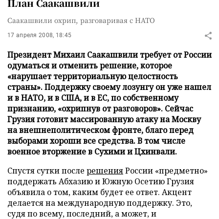
План Саакашвили
Саакашвили охрип, разговаривая с НАТО
17 апреля 2008, 18:45
Президент Михаил Саакашвили требует от России
одуматься и отменить решение, которое
«нарушает территориальную целостность
страны». Поддержку своему лозунгу он уже нашел
и в НАТО, и в США, и в ЕС, по собственному
признанию, «охрипнув от разговоров». Сейчас
Грузия готовит массированную атаку на Москву
на внешнеполитическом фронте, благо перед
выборами хороши все средства. В том числе
военное вторжение в Сухими и Цхинвали.
Спустя сутки после
решения
России «предметно»
поддержать Абхазию и Южную Осетию Грузия
объявила о том, каким будет ее ответ. Акцент
делается на международную поддержку. Это,
судя по всему, последний, а может, и