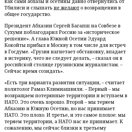
как сами абхазы и осетины давно отвернулись от
Тбилиси и слышать
не желают
о возвращении в
общее государство.
Президент Абхазии Сергей Багапш на Совбезе в
Сухуми поблагодарил Россию за «историческое
решение». А глава Южной Осетии Эдуард
Кокойты прибыл в Москву в том числе для встреч
в Госдуме. «Грузия нагнетает обстановку, впадает
в истерику, чего не следует делать, – сказал он в
российской столице грузинским журналистам. –
Сейчас время созидать».
«Есть три варианта развития ситуации, – считает
политолог Рамаз Климиашвили. – Первый – мы
возвращаем потерянные территории и вступаем в
НАТО. Это очень хорошо. Второй – мы теряем
Абхазию и Южную Осетию, но нас принимает
НАТО. Это плохо. И третье, и это самое плохое: мы
теряем территории, а НАТО нас не принимает. К
сожалению, мы сейчас близки к третьему