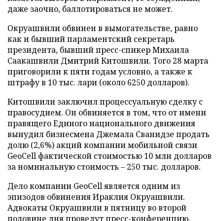
даже заочно, баллотироваться не может.
Окруашвили обвинен в вымогательстве, равно
как и бывший парламентский секретарь
президента, бывший пресс-спикер Михаила
Саакашвили Дмитрий Китошвили. Того 28 марта
приговорили к пяти годам условно, а также к
штрафу в 10 тыс. лари (около 6250 долларов).
Китошвили заключил процессуальную сделку с
правосудием. Он обвиняется в том, что от имени
правящего Единого национального движения
вынудил бизнесмена Джемала Сванидзе продать
долю (2,6%) акций компании мобильной связи
GeoСell фактической стоимостью 10 млн долларов
за номинальную стоимость – 250 тыс. долларов.
Дело компании GeoСell является одним из
эпизодов обвинения Ираклия Окруашвили.
Адвокаты Окруашвили в пятницу во второй
половине дня проведут пресс-конференцию.