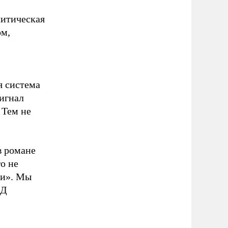
литическая
ом,
я система
сигнал
 Тем не
в романе
о не
ми». Мы
ЯД