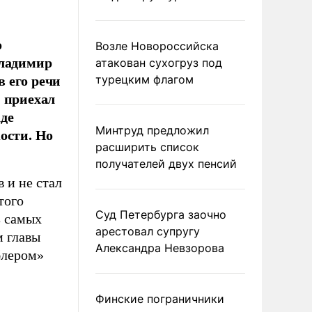
о
Возле Новороссийска
Владимир
атакован сухогруз под
 его речи
турецким флагом
н приехал
де
Минтруд предложил
ости. Но
расширить список
получателей двух пенсий
 и не стал
того
Суд Петербурга заочно
з самых
арестовал супругу
м главы
Александра Невзорова
блером»
Финские пограничники