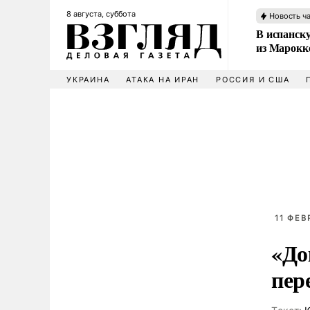
8 августа, суббота
Новость ч
В испанск
из Марокк
УКРАИНА
АТАКА НА ИРАН
РОССИЯ И США
11 ФЕВ
«До
пер