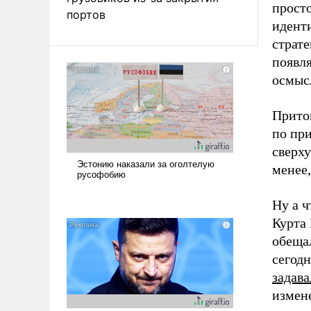
прост
портов
идент
страте
появля
осмыс
Притом
по при
сверху
менее,
Ну а ч
Курта
обеща
сегод
задава
измен