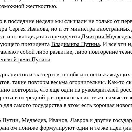
возможной жесткостью.
о в последние недели мы слышали не только от перв
ера Сергея Иванова, но и от министра иностранных
ва
, и от кандидата в президенты
Дмитрия Медведев
вующего президента
Владимира Путина
. И все эти 
авляют собой либо развитие, либо повторение тези
нской речи Путина
урналистов и экспертов, по обязанности жаждущих
тов, такие повторы весьма огорчительны. Как-то с
нно повторять, что еще один из руководителей рос
рства в очередной раз провозгласил те же самые тез
 для самого государства в этом есть хорошая новост
о Путин, Медведев, Иванов, Лавров и другие госуда
рангом пониже формулируют одни и те же идеи (ин