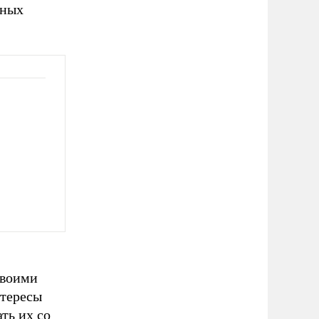
ьных
своими
нтересы
ть их со