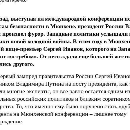
рий Гиренко
азад, выступая на международной конференции п
сам безопасности в Мюнхене, президент России 
 произвел фурор. Западные политики услышали в
аки новой холодной войны. В этом году в Мюнхе
й вице-премьер Сергей Иванов, которого на Запа
ют «ястребом». От него ждали еще большей жестк
лись другого.
ервый зампред правительства России Сергей Иванов
ником Владимира Путина на посту президента, как 
и многие эксперты, он все равно остается одним и
ельных российских политиков и близким соратнико
рства. То, что именно ему было поручено стать «ду
дента на Мюнхенской конференции – лишнее тому
ерждение.