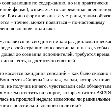
о совпадающие по содержанию, но и в практически
ичной форме), означает, что современная внешнепо
гия России сформирована. И у страны, таким образ
ется – точнее, может появиться – по-настоящему
ленная внешняя политика.
, появится не сегодня и не завтра: дипломатическа
роде своей страшно консервативна, и на то, чтобы 
 дошел до сознания исполнителей, требуется время.
 сигнал есть, и достаточно внятный.
то касается ожидания сенсаций – как было сказано 
 Воннегута «Сирены Титана», «люди, которым ничег
ли, не получив ничего, чувствовали себя обмануты
ня можем ответить на вопрос, которым газета ВЗГЛ
лась
на прошлой неделе: возможны ли радикальные
ения в российской внешней политике?