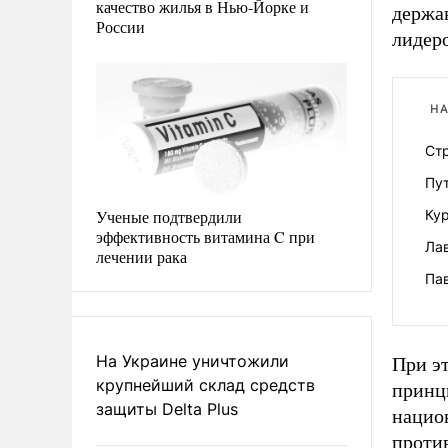
качество жилья в Нью-Йорке и
держав
России
лидеро
НА
Ст
Пут
Ученые подтвердили
Кур
эффективность витамина C при
Ла
лечении рака
Пав
На Украине уничтожили
При э
крупнейший склад средств
принц
защиты Delta Plus
национ
против