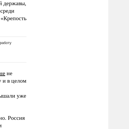
й державы,
 среди
 «Крепость
не
не
 и в целом
лышали уже
но. Россия
и