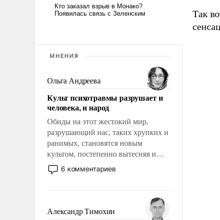
Так в
сенсац
МНЕНИЯ
Ольга Андреева
Культ психотравмы разрушает и
человека, и народ
Обиды на этот жестокий мир,
разрушающий нас, таких хрупких и
ранимых, становятся новым
культом, постепенно вытесняя и
отменяя традиционное требование к
6 комментариев
человеку – быть мужественным и
твердым под ударами судьбы, брать
на себя ответственность, помогать
слабым, идти вперед и
Александр Тимохин
адаптироваться.