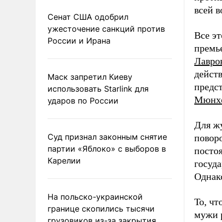
всей 
Сенат США одобрил
ужесточение санкций против
Все эт
России и Ирана
премь
Лавро
дейст
Маск запретил Киеву
предст
использовать Starlink для
Мюнхе
ударов по России
Для ж
Суд признал законным снятие
поворо
партии «Яблоко» с выборов в
постоя
Карелии
госуда
Однако
На польско-украинской
То, чт
границе скопились тысячи
мужи 
грузовиков из-за закрытия