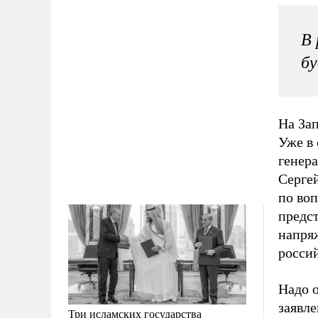
В 
бу
На Зап
Уже в 
генера
Сергей
по во
предст
напря
росси
Надо 
заявле
Три исламских государства