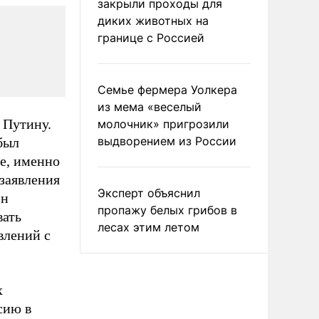
закрыли проходы для
диких животных на
границе с Россией
Семье фермера Уолкера
из мема «веселый
 Путину.
молочник» пригрозили
выдворением из России
был
е, именно
 заявления
Эксперт объяснил
ен
пропажу белых грибов в
вать
лесах этим летом
влений с
х
сию в