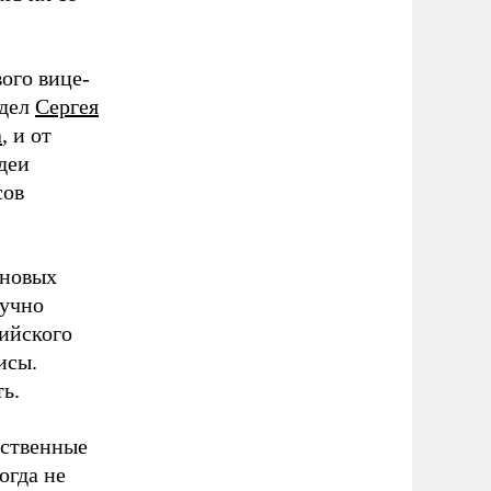
ого вице-
 дел
Сергея
а
, и от
идеи
сов
 новых
кучно
сийского
исы.
ь.
рственные
огда не