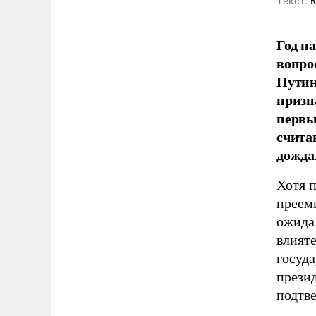
Tекст:
Ю
Год н
вопро
Путин
призн
первы
счита
дожда
Хотя п
преем
ожидал
влият
госуда
прези
подтв