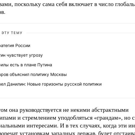
ами, поскольку сама себя включает в число глобал
в.
 ЭТУ ТЕМУ
ратегия России
ин чувствует угрозу
илы есть в плане Путина
вров объяснил политику Москвы
ел Данилин: Новые горизонты русской политики
том она руководствуется не некими абстрактными
ипами и стремлением уподобляться «грандам», но 
альными интересами. И в тех случаях, когда эти и
оречат установкам западных держав, будет отстаива