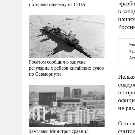
«разбо
потеряли надежду на США
в зап
наших
Россию
Росатом сообщил о запуске
регулярных рейсов китайских судов
по Севморпути
Нельзя
содерж
по про
офици
не раз
Основ
Замглавы Минстроя сравнил
счита