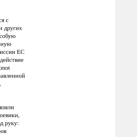
я с
и других
особую
рную
миссии ЕС
действие
onot
равленной
,
взяли
оевики,
д руку:
ров