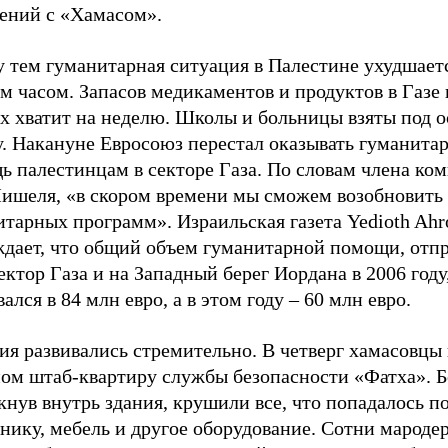
ений с «Хамасом».
 тем гуманитарная ситуация в Палестине ухудшаетс
 часом. Запасов медикаментов и продуктов в Газе 
ах хватит на неделю. Школы и больницы взяты под 
у. Накануне Евросоюз перестал оказывать гуманита
ь палестинцам в секторе Газа. По словам члена ко
ишеля, «в скором времени мы сможем возобновить 
тарных программ». Израильская газета Yedioth Ahr
ждает, что общий объем гуманитарной помощи, отп
ектор Газа и на Западный берег Иордана в 2006 году
ался в 84 млн евро, а в этом году – 60 млн евро.
я развивались стремительно. В четверг хамасовцы 
ом штаб-квартиру службы безопасности «Фатха». Б
нув внутрь здания, крушили все, что попадалось по
нику, мебель и другое оборудование. Сотни мароде