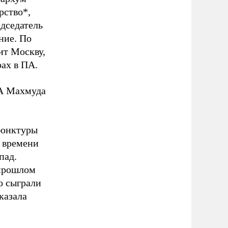
рство*,
едседатель
ние. По
ит Москву,
рах в ПА.
ПА Махмуда
ъюнктуры
 времени
пад.
 прошлом
о сыграли
казала