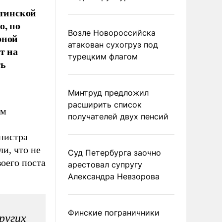
стинской
о, но
Возле Новороссийска
рной
атакован сухогруз под
т на
турецким флагом
ть
Минтруд предложил
расширить список
им
получателей двух пенсий
нистра
и, что не
Суд Петербурга заочно
оего поста
арестовал супругу
Александра Невзорова
Финские пограничники
ругих