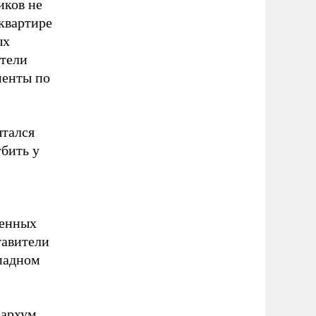
иков не
-квартире
ых
ители
менты по
ытался
тбить у
женных
тавители
ападном
Бархум