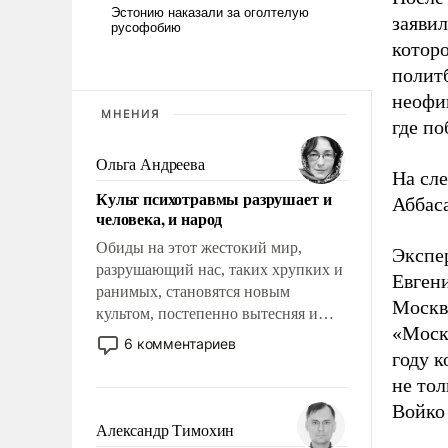
заявил
которо
полит
неофи
МНЕНИЯ
где по
Ольга Андреева
На сл
Культ психотравмы разрушает и
Аббаса
человека, и народ
Обиды на этот жестокий мир,
Экспе
разрушающий нас, таких хрупких и
Евген
ранимых, становятся новым
Москва
культом, постепенно вытесняя и
«Моск
отменяя традиционное требование к
6 комментариев
году 
человеку – быть мужественным и
твердым под ударами судьбы, брать
не тол
на себя ответственность, помогать
Войко
слабым, идти вперед и
Александр Тимохин
адаптироваться.