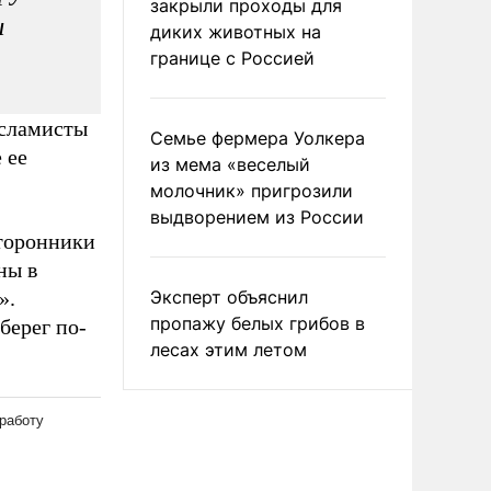
закрыли проходы для
ы
диких животных на
границе с Россией
Исламисты
Семье фермера Уолкера
 ее
из мема «веселый
молочник» пригрозили
выдворением из России
торонники
ны в
».
Эксперт объяснил
пропажу белых грибов в
берег по-
лесах этим летом