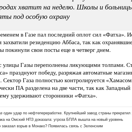
родах хватит на неделю. Школы и больниц
яты под особую охрану
ременем в Газе пал последний оплот сил «Фатха». 
я захватили резиденцию Аббаса, так как охранявшие
ы покинули свои посты еще в четверг днем.
с улицы Газы переполнены ликующими толпами. С
са» празднуют победу, разряжая автоматные магази
х. Сектор Газа полностью контролируется «Хамасом
ески ПА разделена на две части, так как Западный 
ему удерживают сторонники «Фатха».