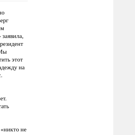
но
ерг
ом
 заявила,
президент
«Мы
ить этот
адежду на
.
ет.
тать
 «никто не