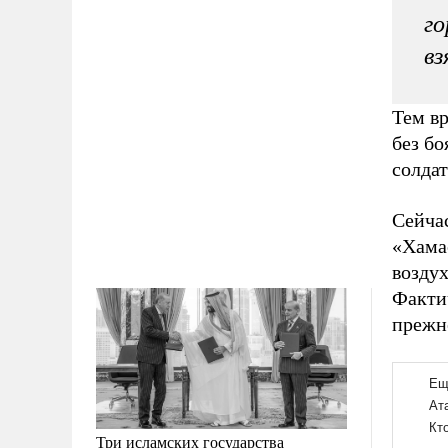
го
вз
Тем в
без бо
солдат
Сейча
«Хама
возду
Фактич
прежн
Три исламских государства