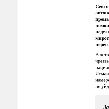
Секто
автон
премь
помощ
недел
мирот
перег
В чет
чрезв
национ
Исмаил
намере
не уйд
За