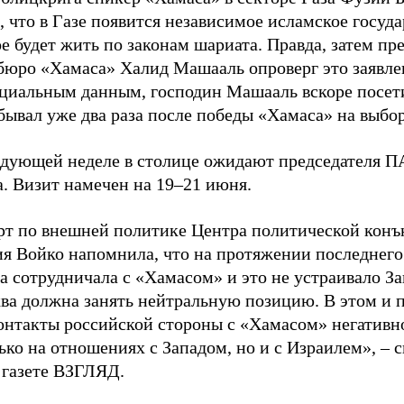
, что в Газе появится независимое исламское госуда
е будет жить по законам шариата. Правда, затем пр
бюро «Хамаса» Халид Машааль опроверг это заявле
циальным данным, господин Машааль вскоре посет
бывал уже два раза после победы «Хамаса» на выбо
едующей неделе в столице ожидают председателя 
. Визит намечен на 19–21 июня.
рт по внешней политике Центра политической кон
ия Войко напомнила, что на протяжении последнего
 сотрудничала с «Хамасом» и это не устраивало За
ва должна занять нейтральную позицию. В этом и
контакты российской стороны с «Хамасом» негативн
ько на отношениях с Западом, но и с Израилем», – с
 газете ВЗГЛЯД.