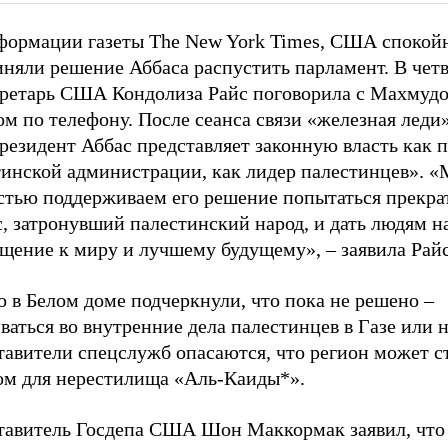
формации газеты The New York Times, США спокой
няли решение Аббаса распустить парламент. В четв
кретарь США Кондолиза Райс поговорила с Махмуд
м по телефону. После сеанса связи «железная леди»
резидент Аббас представляет законную власть как 
тинской администрации, как лидер палестинцев». 
стью поддерживаем его решение попытаться прекрат
, затронувший палестинский народ, и дать людям н
щение к миру и лучшему будущему», – заявила Райс
 в Белом доме подчеркнули, что пока не решено –
аться во внутренние дела палестинцев в Газе или н
тавители спецслужб опасаются, что регион может с
ом для нерестилища «Аль-Каиды*».
тавитель Госдепа США Шон Маккормак заявил, что