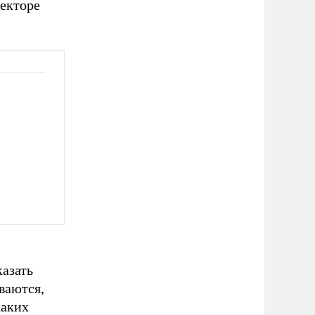
секторе
казать
ваются,
каких