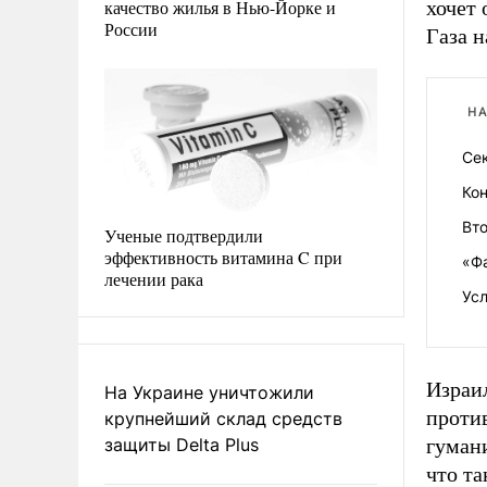
качество жилья в Нью-Йорке и
хочет 
России
Газа н
НА
Се
Кон
Вт
Ученые подтвердили
эффективность витамина C при
«Ф
лечении рака
Ус
Израи
На Украине уничтожили
против
крупнейший склад средств
защиты Delta Plus
гуман
что та