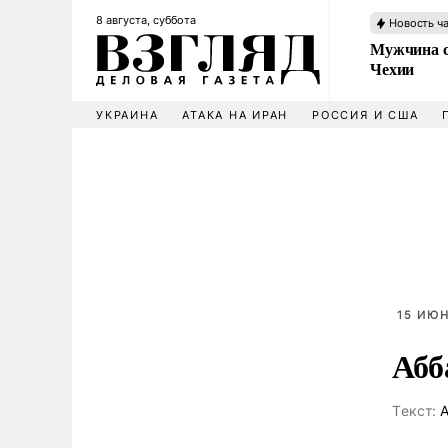
8 августа, суббота
Новость ч
Мужчина с
Чехии
УКРАИНА
АТАКА НА ИРАН
РОССИЯ И США
15 ИЮН
Абб
Tекст:
А