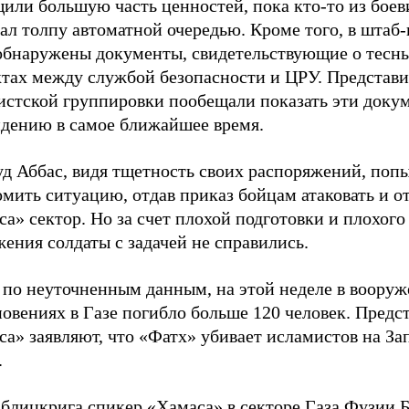
или большую часть ценностей, пока кто-то из боев
ал толпу автоматной очередью. Кроме того, в штаб
обнаружены документы, свидетельствующие о тесн
ктах между службой безопасности и ЦРУ. Представ
истской группировки пообещали показать эти доку
идению в самое ближайшее время.
д Аббас, видя тщетность своих распоряжений, поп
мить ситуацию, отдав приказ бойцам атаковать и о
а» сектор. Но за счет плохой подготовки и плохого
ения солдаты с задачей не справились.
, по неуточненным данным, на этой неделе в воору
овениях в Газе погибло больше 120 человек. Предс
са» заявляют, что «Фатх» убивает исламистов на З
.
 блицкрига спикер «Хамаса» в секторе Газа Фузии 