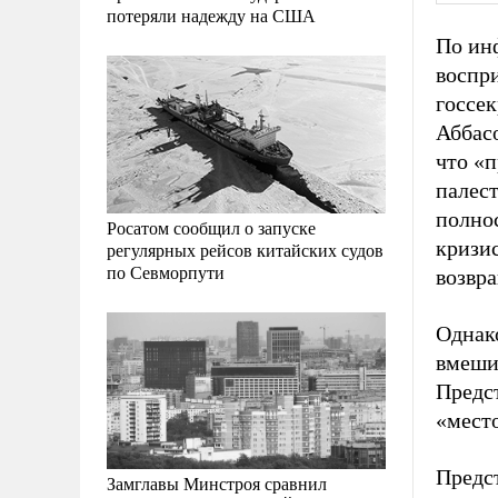
потеряли надежду на США
По ин
воспри
госсе
Аббасо
что «п
палес
полно
Росатом сообщил о запуске
кризис
регулярных рейсов китайских судов
по Севморпути
возвра
Однако
вмешив
Предс
«мест
Предс
Замглавы Минстроя сравнил