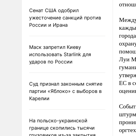
отнош
Сенат США одобрил
ужесточение санкций против
Между
России и Ирана
каждым
город
охран
Маск запретил Киеву
помощ
использовать Starlink для
Луи М
ударов по России
гумани
утвер
ЕС в с
Суд признал законным снятие
оценив
партии «Яблоко» с выборов в
Карелии
Событи
штурм
На польско-украинской
проник
границе скопились тысячи
оргтех
грузовиков из-за закрытия