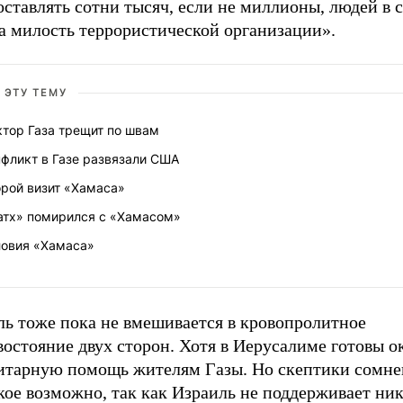
оставлять сотни тысяч, если не миллионы, людей в 
а милость террористической организации».
 ЭТУ ТЕМУ
ктор Газа трещит по швам
фликт в Газе развязали США
орой визит «Хамаса»
атх» помирился с «Хамасом»
ловия «Хамаса»
ль тоже пока не вмешивается в кровопролитное
остояние двух сторон. Хотя в Иерусалиме готовы о
итарную помощь жителям Газы. Но скептики сомне
кое возможно, так как Израиль не поддерживает ни