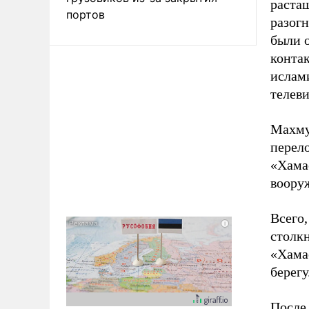
растащ
портов
разогн
были 
конта
ислам
телев
Махму
перело
«Хамас
вооруж
Всего
столкн
«Хама
берегу
После