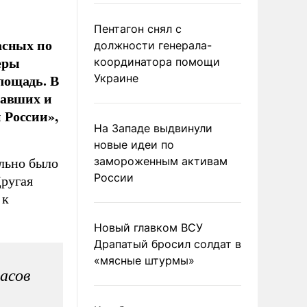
Пентагон снял с
асных по
должности генерала-
еры
координатора помощи
лощадь. В
Украине
давших и
 России»,
На Западе выдвинули
новые идеи по
замороженным активам
льно было
России
Другая
 к
Новый главком ВСУ
Драпатый бросил солдат в
«мясные штурмы»
асов