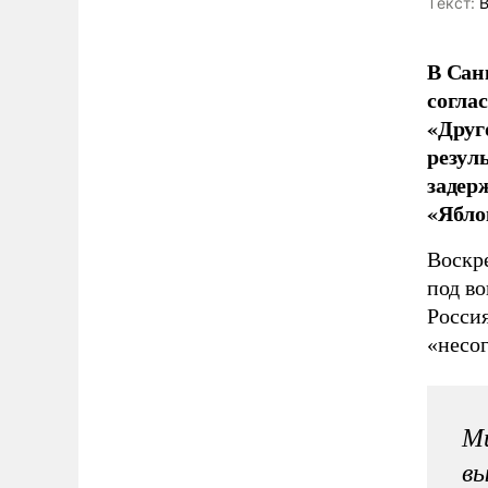
Tекст:
В
В Сан
согла
«Друг
резул
задер
«Ябло
Воскр
под в
Росси
«несо
Ми
вы