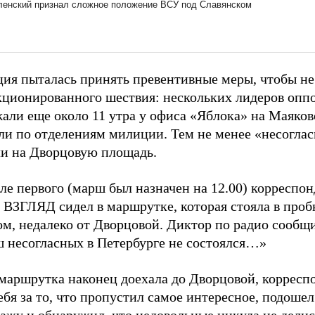
ия пыталась принять превентивные меры, чтобы не
кционированного шествия: нескольких лидеров опп
али еще около 11 утра у офиса «Яблока» на Маяков
зли по отделениям милиции. Тем не менее «несогла
и на Дворцовую площадь.
ле первого (марш был назначен на 12.00) корреспо
 ВЗГЛЯД сидел в маршрутке, которая стояла в проб
ом, недалеко от Дворцовой. Диктор по радио сообщ
 несогласных в Петербурге не состоялся…»
маршрутка наконец доехала до Дворцовой, корреспо
ебя за то, что пропустил самое интересное, подошел