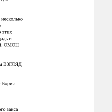
 несколько
 –
р этих
адь и
ей. ОМОН
еты ВЗГЛЯД
у Борис
го закса