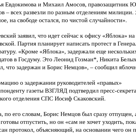
ья Евдокимова и Михаил Амосов, правозащитник 
в – всех развезли по разным отделениям милиции. 
ое, на свободе остался, по чистой случайности».
ский заявил, что идет сейчас к офису «Яблока» на
вской. Партия планирует написать протест в Генер
ратуру. «Кроме «Яблока», задержали еще нескольки
атов в Госдуму. Это Леонид Гозман*, Никита Белых
л, что задержан и Борис Немцов», – сообщил яблоч
мацию о задержании руководителей «правых»
спонденту газеты ВЗГЛЯД подтвердил пресс-секрет
ского отделения СПС Иосиф Скаковский.
, по его словам, Борис Немцов был сразу отпущен,
готовы отпустить, но он «сам не хочет уходить, пок
ан протокол, объясняющий, на основании чего он п