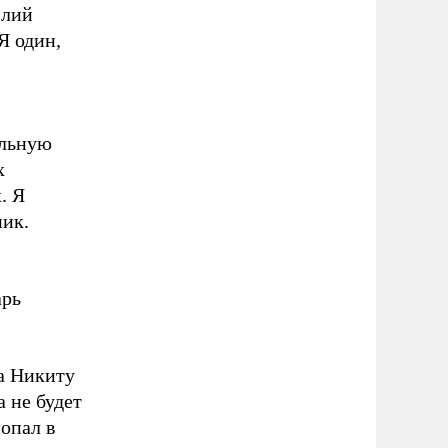
Юлий
Я один,
альную
х
. Я
ник.
арь
 а Никиту
а не будет
опал в