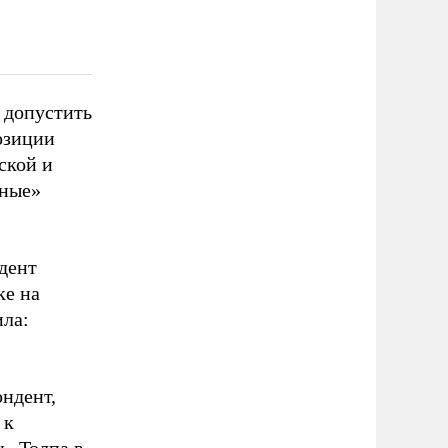
 допустить
озиции
ской и
сные»
ндент
ке на
ила:
ндент,
 к