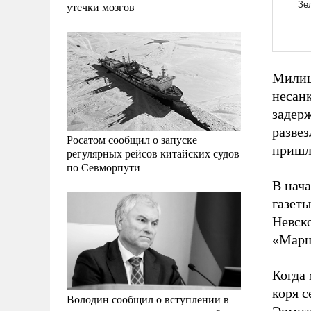
утечки мозгов
Милиц
несан
задерж
разве
Росатом сообщил о запуске
пришл
регулярных рейсов китайских судов
по Севморпути
В нача
газеты
Невск
«Марш
Когда 
коря с
Володин сообщил о вступлении в