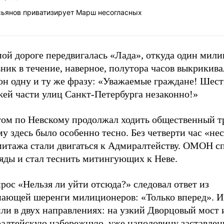
сьянов приватизирует Марш несогласных
мой дороге передвигалась «Лада», откуда один мил
ник в течение, наверное, полутора часов выкрикива
он одну и ту же фразу: «Уважаемые граждане! Шест
жей части улиц Санкт-Петербурга незаконно!»
том по Невскому продолжал ходить общественный тр
у здесь было особенно тесно. Без четверти час «не
митажа стали двигаться к Адмиралтейству. ОМОН с
ряды и стал теснить митингующих к Неве.
рос «Нельзя ли уйти отсюда?» следовал ответ из
пающей шеренги милиционеров: «Только вперед». 
ли в двух направлениях: на узкий Дворцовый мост 
алтейскую набережную, уже наполовину заставле