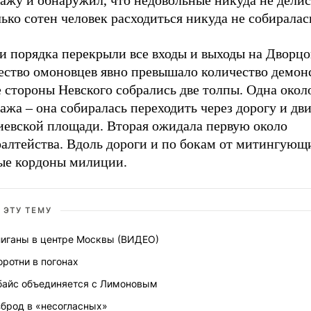
жу и обнаружил, что недовольные никуда не делись
ько сотен человек расходиться никуда не собиралас
и порядка перекрыли все входы и выходы на Дворцо
ество омоновцев явно превышало количество демон
 стороны Невского собрались две толпы. Одна окол
жа – она собиралась переходить через дорогу и дви
иевской площади. Вторая ожидала первую около
алтейства. Вдоль дороги и по бокам от митингующ
ые кордоны милиции.
 ЭТУ ТЕМУ
лиганы в центре Москвы (ВИДЕО)
ротни в погонах
байс объединяется с Лимоновым
зброд в «несогласных»