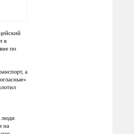
ицейский
л в
вие по
анспорт, а
согласные»
плотил
И люди
и на
нную