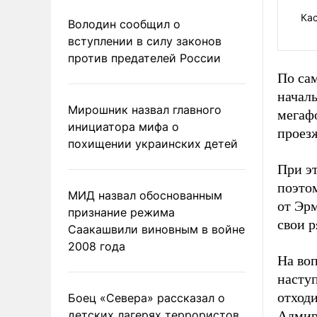
Ка
Володин сообщил о
вступлении в силу законов
против предателей России
По са
началь
Мирошник назвал главного
мегаф
инициатора мифа о
проез
похищении украинских детей
При э
поэтом
МИД назвал обоснованным
от Эр
признание режима
свои 
Саакашвили виновным в войне
2008 года
На воп
насту
отходи
Боец «Севера» рассказал о
детских лагерях террористов
Адмир