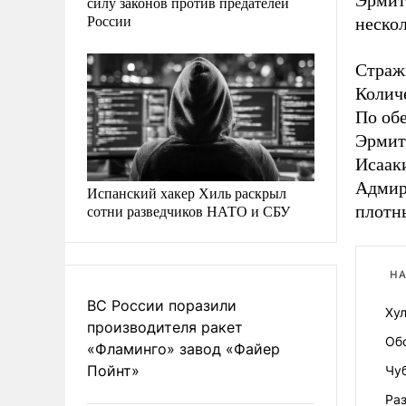
Эрмита
силу законов против предателей
России
нескол
Страж
Колич
По обе
Эрмита
Исаак
Адмир
Испанский хакер Хиль раскрыл
сотни разведчиков НАТО и СБУ
плотн
НА
ВС России поразили
Ху
производителя ракет
Обо
«Фламинго» завод «Файер
Пойнт»
Чу
Ра