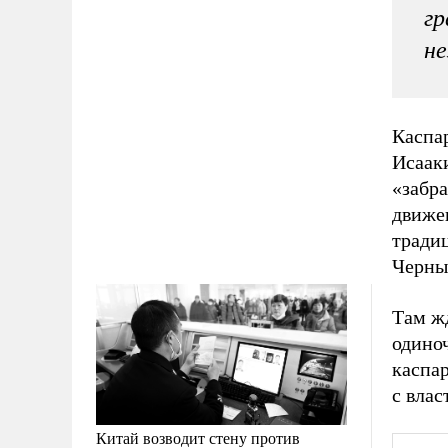
гр
не
Каспа
Исаак
«забра
движе
тради
Черны
Там ж
одино
каспа
с влас
Китай возводит стену против