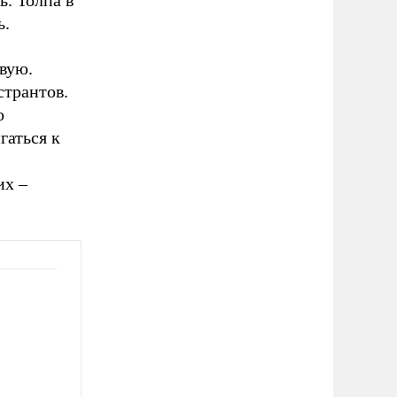
. Толпа в
ь.
вую.
странтов.
о
гаться к
их –