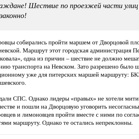
аждане! Шествие по проезжей части улиц
законно!
ровцы собирались пройти маршем от Дворцовой пл
иевской. Маршрут этот городская администрация П
ковала», одна из причин – шествие не должно меша
нию транспорта на Невском. Зато разрешено было ш
ционному уже для питерских маршей маршруту: БКЗ
шевского.
дали СПС. Однако лидеры «правых» не хотели мити
честве и пошли на Дворцовую уговорить несогласн
ровцев и лимоновцев пройти вместе с ними по согл
тями маршруту. Однако те остались непреклонны.