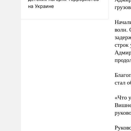
на Украине
грузо
Начал
волн. 
задерж
строк
Адмир
продо
Благо
стал о
«Что у
Вишнев
руково
Руково