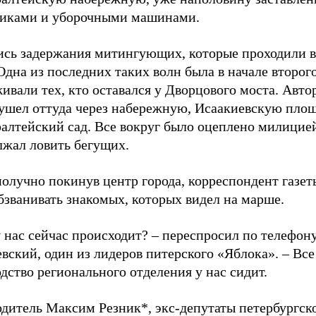
виками и уборочными машинами.
ись задержания митингующих, которые проходили в
Одна из последних таких волн была в начале второго
ивали тех, кто оставался у Дворцового моста. Авто
 ушел оттуда через набережную, Исаакиевскую площ
алтейский сад. Все вокруг было оцеплено милици
лжал ловить бегущих.
получно покинув центр города, корреспондент газ
бзванивать знакомых, которых видел на марше.
 нас сейчас происходит? – переспросил по телефон
ский, один из лидеров питерского «Яблока». – Все
дство регионального отделения у нас сидит.
дитель Максим Резник*, экс-депутаты петербургско