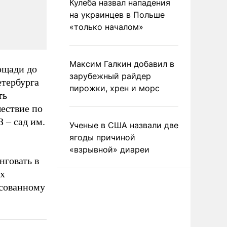
Кулеба назвал нападения
на украинцев в Польше
«только началом»
Максим Галкин добавил в
ощади до
зарубежный райдер
етербурга
пирожки, хрен и морс
ть
ествие по
 – сад им.
Ученые в США назвали две
ягоды причиной
«взрывной» диареи
нговать в
ых
асованному