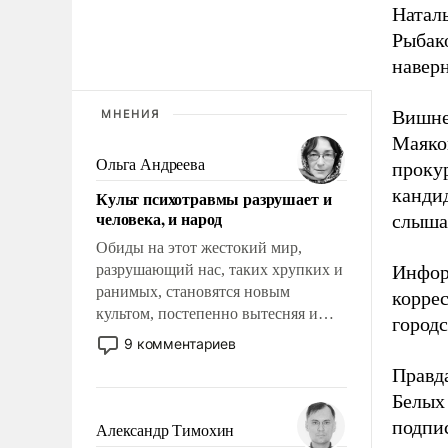
Натал
Рыбако
наверн
Вишнев
МНЕНИЯ
Маяко
Ольга Андреева
проку
кандид
Культ психотравмы разрушает и
человека, и народ
слыша
Обиды на этот жестокий мир,
разрушающий нас, таких хрупких и
Инфор
ранимых, становятся новым
корре
культом, постепенно вытесняя и
город
отменяя традиционное требование к
9 комментариев
человеку – быть мужественным и
Правда
твердым под ударами судьбы, брать
Белых 
на себя ответственность, помогать
слабым, идти вперед и
подпис
Александр Тимохин
адаптироваться.