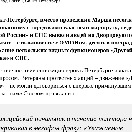
лад Волгин, Санкт-Петербург
кт-Петербурге, вместо проведения Марша несогл
сованному с городскими властями маршруту, лид
ой России» и СПС вывели людей на Дворцовую п
ьтате – столкновение с ОМОНом, десятки постра
жание нескольких видных функционеров «Другой
ка» и СПС.
есное шествие оппозиционеров в Петербурге изнача
опросом. Ветераны протестных акций – движение «
я» – не могли договориться с впервые примкнувшим
гласным» Союзом правых сил.
лицейский начальник в течение полутора ч
крикивал в мегафон фразу: «Уважаемые