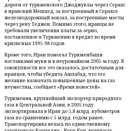
дороги от туркменского Джоджуклы через Серахс
в иранский Мешхед, за построенный в Серахсе
железнодорожный вокзал, за построенные мосты
через реку Теджен. Помимо этого, иранцы не
требовали увеличения платы за зерно,
поставленное в Туркмению в кредит во время
кризисных 1995-98 годов.
Кроме того, Иран помогал Туркменбаши
поставками муки и в неурожайном 2005-м году. В
совокупности все это оказалось достаточным для
иранцев, чтобы убедить Ашхабад, что его
желание назначать повышенные цены на газ
неуместны, сообщает «Время новостей».
Туркмения, крупнейший экспортер природного
газа в Центральной Азии, в 2005 году
экспортировала в Иран до 5,8 млрд. кубометров
газа по сравнению с 5 млрд. годом ранее.
Транспортировка велась по единственному
газопроводу Корпедже - Курт-Куи, мощность