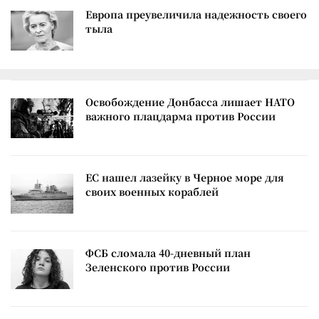
Европа преувеличила надежность своего
тыла
Освобождение Донбасса лишает НАТО
важного плацдарма против России
ЕС нашел лазейку в Черное море для
своих военных кораблей
ФСБ сломала 40-дневный план
Зеленского против России