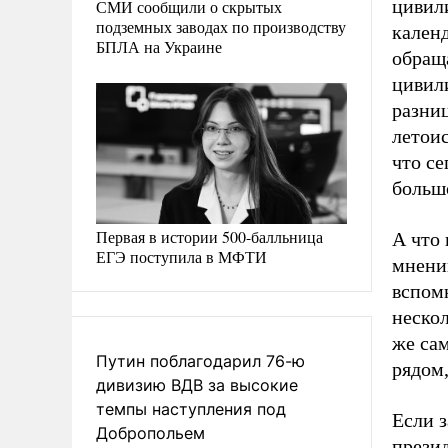
цивил
СМИ сообщили о скрытых
подземных заводах по производству
календ
БПЛА на Украине
обраща
цивили
разни
летои
что се
большо
Первая в истории 500-балльница
А что 
ЕГЭ поступила в МФТИ
мнени
вспомн
нескол
же сам
Путин поблагодарил 76-ю
рядом,
дивизию ВДВ за высокие
темпы наступления под
Если з
Добропольем
презид