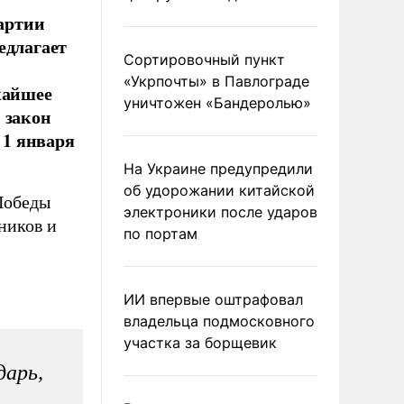
партии
едлагает
Сортировочный пункт
«Укрпочты» в Павлограде
жайшее
уничтожен «Бандеролью»
 закон
 1 января
На Украине предупредили
об удорожании китайской
Победы
электроники после ударов
ников и
по портам
ИИ впервые оштрафовал
владельца подмосковного
участка за борщевик
дарь,