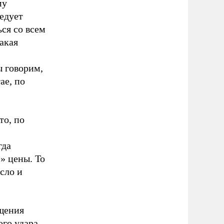
му
ледует
ся со всем
акая
ы говорим,
ае, по
то, по
гда
» цены. То
сло и
ащения
ого удара