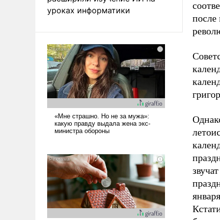
соотв
уроках информатики
после 
револ
Советс
кален
кален
григор
Однако
летои
календ
праздн
звуча
праздн
января
Кстати