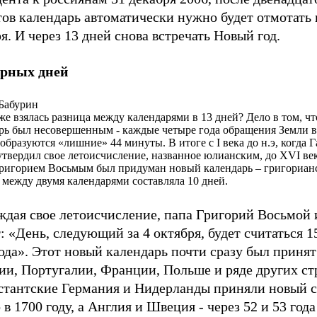
ов календарь автоматически нужно будет отмотать 
я. И через 13 дней снова встречать Новый год.
орных дней
Бабурин
же взялась разница между календарями в 13 дней? Дело в том, ч
рь был несовершенным - каждые четыре года обращения Земли 
образуются «лишние» 44 минуты. В итоге с I века до н.э, когда
утвердил свое летоисчисление, названное юлианским, до XVI век
ригорием Восьмым был придуман новый календарь – григориан
 между двумя календарями составляла 10 дней.
ждая свое летоисчисление, папа Григорий Восьмой 
: «День, следующий за 4 октября, будет считаться 1
ода». Этот новый календарь почти сразу был принят
ии, Португалии, Франции, Польше и ряде других ст
стантские Германия и Нидерланды приняли новый 
 в 1700 году, а Англия и Швеция - через 52 и 53 года