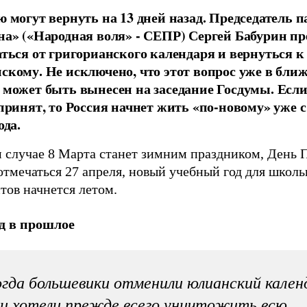
ю могут вернуть на 13 дней назад. Председатель 
на» («Народная воля» - СЕПР) Сергей Бабурин пр
аться от григорианского календаря и вернуться к
скому. Не исключено, что этот вопрос уже в бли
 может быть вынесен на заседание Госдумы. Если
 принят, то Россия начнет жить «по-новому» уже с
ода.
м случае 8 Марта станет зимним праздником, День 
отмечаться 27 апреля, новый учебный год для школь
тов начнется летом.
д в прошлое
гда большевики отменили юлианский кален
и хотели прежде всего уничтожить всю