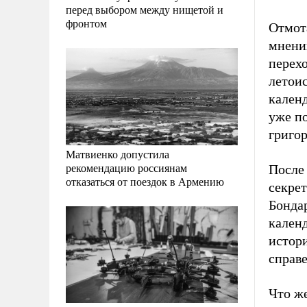
перед выбором между нищетой и
фронтом
Отмота
мнению
перехо
летои
календ
уже п
григо
Матвиенко допустила
рекомендацию россиянам
После
отказаться от поездок в Армению
секре
Бонда
кален
истор
справе
Что же