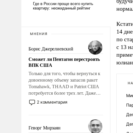
будуч
нормал
Кстати
14 дн
МНЕНИЯ
по ста
с 13 н
Борис Джерелиевский
приме
Сможет ли Пентагон перестроить
юлиан
ВПК США
Только для того, чтобы вернуться к
довоенному объему запасов ракет
НА
Tomahawk, THAAD и Patriot США
потребуется более трех лет. Даже
Ми
небольшая война с Ираном
2 комментария
Па
опустошила американские
арсеналы. Сложившаяся ситуация
Де
означает многолетний период
Де
уязвимости США, например, перед
Геворг Мирзаян
Китаем.