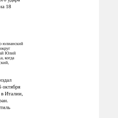
на 18
то юлианский
вокруг
 Гай Юлий
а, когда
ский,
издал
5 октября
 в Италии,
ран.
стиль