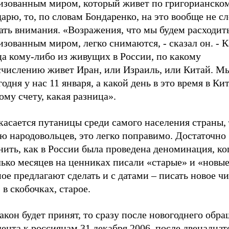
изованным миром, который живет по григорианско
арю, то, по словам Бондаренко, на это вообще не с
ть внимания. «Возражения, что мы будем расходить
зованным миром, легко снимаются, - сказал он. - К
ца кому-либо из живущих в России, по какому
счислению живет Иран, или Израиль, или Китай. М
годня у нас 11 января, а какой день в это время в Кит
му счету, какая разница».
касается путаницы среди самого населения страны, 
ю народовольцев, это легко поправимо. Достаточно
ить, как в России была проведена деноминация, ко
ько месяцев на ценниках писали «старые» и «новые
ое предлагают сделать и с датами – писать новое чи
 в скобочках, старое.
акон будет принят, то сразу после новогоднего обр
ента к россиянам 31 декабря 2006, после двенадцат