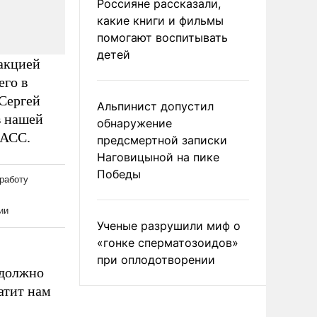
Россияне рассказали,
какие книги и фильмы
помогают воспитывать
детей
акцией
его в
Сергей
Альпинист допустил
в нашей
обнаружение
ТАСС.
предсмертной записки
Наговицыной на пике
Победы
Ученые разрушили миф о
«гонке сперматозоидов»
при оплодотворении
 должно
атит нам