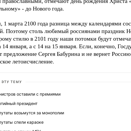
и православными, отмечают день рождения Христа 
ьному» - до Нового года.
, 1 марта 2100 года разница между календарями со
ей. Поэтому столь любимый россиянами праздник Н
рому стилю в 2101 году наши потомки будут отмеча
а 14 января, а с 14 на 15 января. Если, конечно, Госд
т предложение Сергея Бабурина и не вернет Россию
ское летоисчисление.
 ЭТУ ТЕМУ
нистров оставили с премиями
ртийный президент
путаты возьмутся за монополии
путаты спели караоке