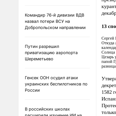
курант
декабр
Командир 76-й дивизии ВДВ
назвал потери ВСУ на
13 сп
Добропольском направлении
Сергей 
Откуда 
Путин разрешил
календа
приватизацию аэропорта
Солнца 
Цезарь 
Шереметьево
папой Г
разница
Генсек ООН осудил атаки
Утвер
украинских беспилотников по
декрет
России
1582 г
Испан
Проте
В российских школах
только
расширили изучение ИИ на