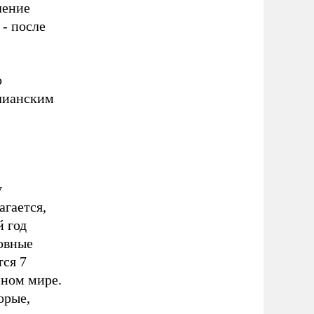
ление
 - после
о
юлианским
у
агается,
й год
ковные
тся 7
нном мире.
орые,