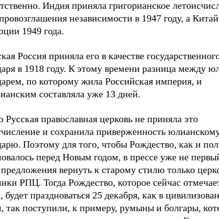
етственно. Индия приняла григорианское летоисчис
провозглашения независимости в 1947 году, а Китай
юции 1949 года.
кая Россия приняла его в качестве государственног
даря в 1918 году. К этому времени разница между 
дарем, по которому жила Российская империя, и
ианским составляла уже 13 дней.
 Русская православная церковь не приняла это
счисление и сохранила приверженность юлианском
арю. Поэтому для того, чтобы Рождество, как и пол
овалось перед Новым годом, в прессе уже не первы
т предложения вернуть к старому стилю только цер
ики РПЦ. Тогда Рождество, которое сейчас отмечае
, будет праздноваться 25 декабря, как в цивилизова
, так поступили, к примеру, румыны и болгары, кот