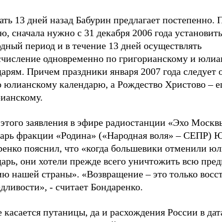
ть 13 дней назад Бабурин предлагает постепенно. 
, сначала нужно с 31 декабря 2006 года установит
дный период и в течение 13 дней осуществлять
счисление одновременно по григорианскому и юли
арям. Причем праздники января 2007 года следует 
о юлианскому календарю, а Рождество Христово – е
рианскому.
 этого заявления в эфире радиостанции «Эхо Москв
тарь фракции «Родина» («Народная воля» – СЕПР) 
ренко пояснил, что «когда большевики отменили ю
дарь, они хотели прежде всего уничтожить всю пр
ию нашей страны». «Возвращение – это только восс
дливости», - считает Бондаренко.
 касается путаницы, да и расхождения России в дат