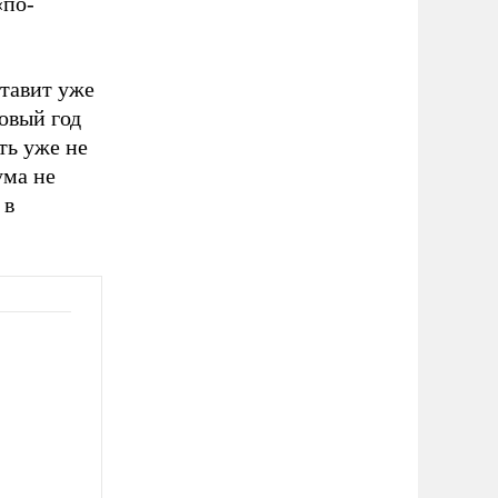
«по-
ставит уже
овый год
ть уже не
ума не
 в