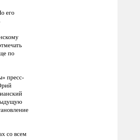
По его
ь
анскому
отмечать
ще по
ы» пресс-
Юрий
лианский
едыдущую
тановление
ах со всем