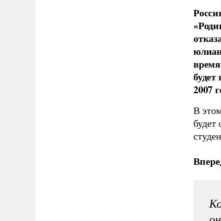
Росси
«Роди
отказ
юлиан
время
будет
2007 г
В это
будет 
студен
Впере
Ко
он