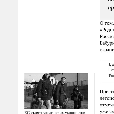
п
О том
«Родин
Росси
Бабур
стране
При эт
летоис
отмеча
уже см
ЕС ставит украинских уклонистов