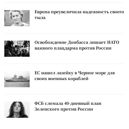
Европа преувеличила надежность своего
тыла
Освобождение Донбасса лишает НАТО
важного плацдарма против России
ЕС нашел лазейку в Черное море для
своих военных кораблей
ФСБ сломала 40-дневный план
Зеленского против России