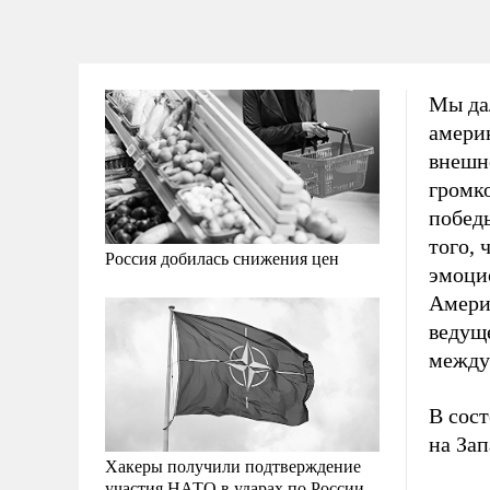
Мы да
амери
внешн
громк
побед
того, 
Россия добилась снижения цен
эмоци
Амери
ведущ
между
В сос
на Зап
Хакеры получили подтверждение
участия НАТО в ударах по России