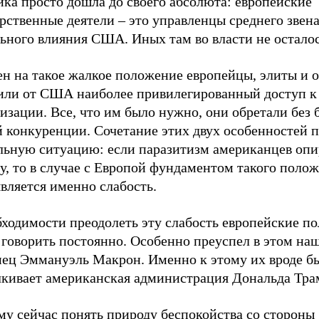
ка просто дошла до своего абсолюта: европейские
рственные деятели – это управленцы среднего звена
ьного влияния США. Иных там во власти не осталос
ен на такое жалкое положение европейцы, элиты и 
или от США наиболее привилегированный доступ к
изации. Все, что им было нужно, они обретали без 
й конкуренции. Сочетание этих двух особенностей 
льную ситуацию: если паразитизм американцев опи
у, то в случае с Европой фундаментом такого полож
вляется именно слабость.
бходимости преодолеть эту слабость европейские п
 говорить постоянно. Особенно преуспел в этом на
ец Эммануэль Макрон. Именно к этому их вроде б
лкивает американская администрация Дональда Тра
му сейчас понять природу беспокойства со стороны