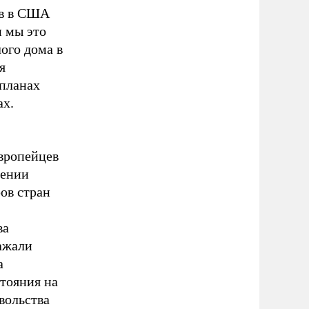
ев в США
и мы это
ого дома в
я
 планах
ах.
европейцев
жении
ов стран
ва
ажали
а
тояния на
вольства