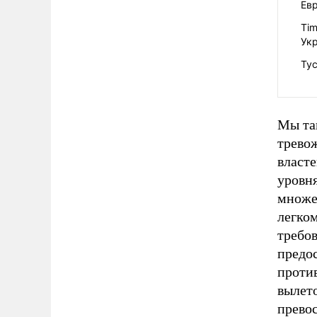
Ев
Tim
Ук
Ту
Мы та
трево
власт
уровня
множес
легко
требо
предо
проти
вылет
прево