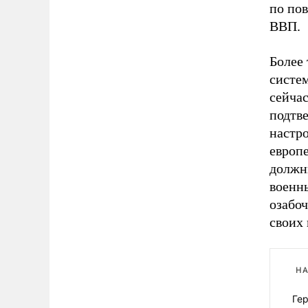
по по
ВВП.
Более 
систе
сейча
подтв
настро
европе
должн
военны
озабоч
своих
НА
Ге