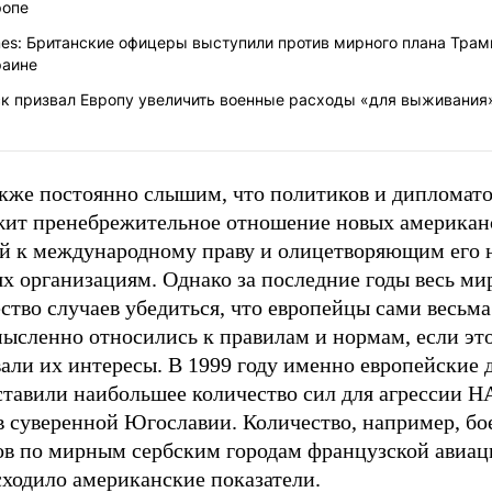
ропе
es: Британские офицеры выступили против мирного плана Трам
раине
ск призвал Европу увеличить военные расходы «для выживания
кже постоянно слышим, что политиков и дипломато
жит пренебрежительное отношение новых американ
ей к международному праву и олицетворяющим его 
х организациям. Однако за последние годы весь ми
тво случаев убедиться, что европейцы сами весьма
мысленно относились к правилам и нормам, если эт
вали их интересы. В 1999 году именно европейские
ставили наибольшее количество сил для агрессии 
в суверенной Югославии. Количество, например, бо
ов по мирным сербским городам французской авиац
сходило американские показатели.