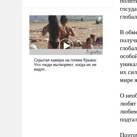
полити
госуда
глобал
В обм
получ
глобал
особо
уника
их сил
мире я
О нео
любят
любим
подта
Поэто