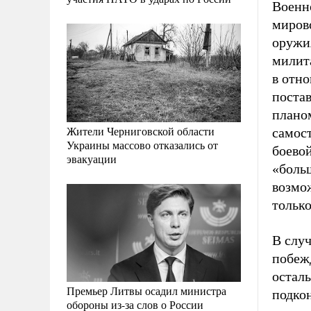
Военн
миров
оружи
милит
в отно
постав
плано
Жители Черниговской области
самост
Украины массово отказались от
боевой
эвакуации
«боль
возмо
только
В случ
побеж
осталь
Премьер Литвы осадил министра
подко
обороны из-за слов о России