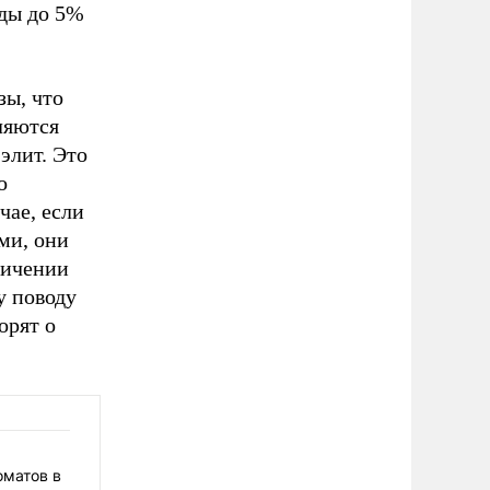
оды до 5%
зы, что
ляются
элит. Это
о
чае, если
ми, они
личении
у поводу
орят о
оматов в