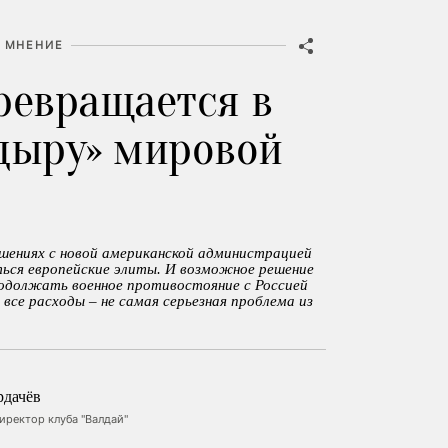
МНЕНИЕ
ревращается в
дыру» мировой
и
ошениях с новой американской администрацией
ься европейские элиты. И возможное решение
одолжать военное противостояние с Россией
я все расходы – не самая серьезная проблема из
рдачёв
ректор клуба "Валдай"