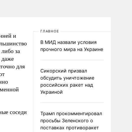
ГЛАВНОЕ
нней и
В МИД назвали условия
ольшинство
прочного мира на Украине
 либо за
о даже
аточно для
Сикорский призвал
от
обсудить уничтожение
нно
российских ракет над
еменной
Украиной
ные соседи
Трамп прокомментировал
просьбы Зеленского о
поставках противоракет