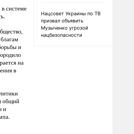
 в системе
Нацсовет Украины по ТВ
ь.
призвал объявить
Музыченко угрозой
общество,
нацбезопасности
 благам
борьбы и
породило
рается на
ения в
олитики
ш общий
ы и
мпа.