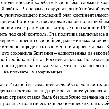
о-политический «хребет» Европы был сломан в ход
ой войны. Во-первых, сокрушительной победой рус
я, уничтожившего последний очаг континентальног
аризма. Во-вторых, последовательной политикой а
шении тех стран Европы, которые они смогли в 194
ить под свой контроль. Эта политика заключалась в
мерном лишении европейцев даже минимальной во
оятельно определять свое место в мировых делах. 
 дух сохранила Британия – единственная из европе
шой тройки» не битая Россией держава. Но ее мате
жности давно настолько малы, что позволяют дейст
 «на подхвате» у американцев.
ае с Италией и Германией дело обстояло просто: о
дены и поставлены под прямое внешнее управлени
ных странах ставка была безошибочно сделана на с
нтрольных политических и экономических элит. Сей