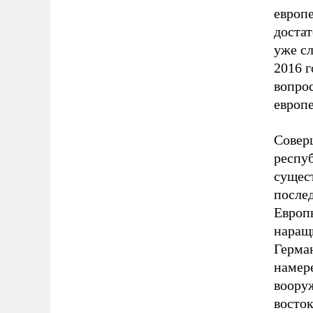
европ
достат
уже сл
2016 г
вопрос
европе
Совер
респу
сущес
после
Европы
наращ
Герма
намер
воору
восток