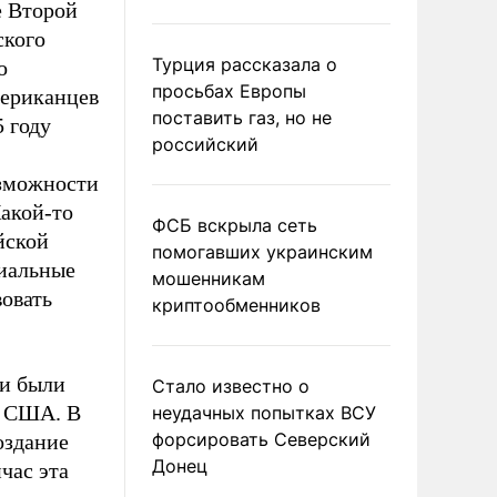
е Второй
ского
Турция рассказала о
о
просьбах Европы
мериканцев
поставить газ, но не
5 году
российский
зможности
Какой-то
ФСБ вскрыла сеть
йской
помогавших украинским
риальные
мошенникам
вовать
криптообменников
ни были
Стало известно о
е США. В
неудачных попытках ВСУ
форсировать Северский
оздание
Донец
час эта