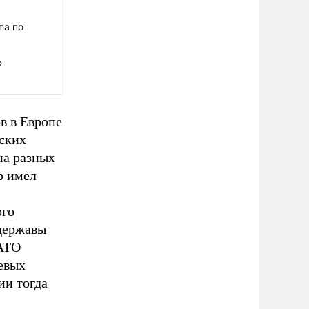
па по
»
в в Европе
ских
на разных
р имел
ого
 державы
НАТО
евых
ии тогда