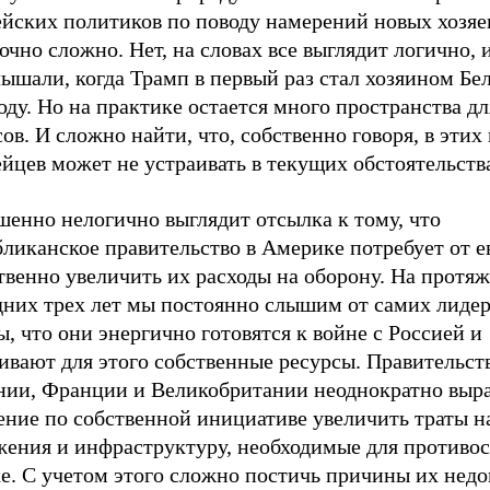
ейских политиков по поводу намерений новых хозя
очно сложно. Нет, на словах все выглядит логично, 
ышали, когда Трамп в первый раз стал хозяином Бел
оду. Но на практике остается много пространства дл
ов. И сложно найти, что, собственно говоря, в этих
йцев может не устраивать в текущих обстоятельств
шенно нелогично выглядит отсылка к тому, что
бликанское правительство в Америке потребует от 
твенно увеличить их расходы на оборону. На протя
дних трех лет мы постоянно слышим от самих лидер
, что они энергично готовятся к войне с Россией и
ивают для этого собственные ресурсы. Правительст
нии, Франции и Великобритании неоднократно выр
ение по собственной инициативе увеличить траты н
жения и инфраструктуру, необходимые для противос
е. С учетом этого сложно постичь причины их недо