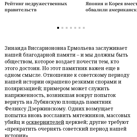
Рейтинг недружественных
Япония и Корея вмес
правительств
обвалили американск
Зинаида Виссарионовна Ермольева заслуживает
нашей благодарной памяти – и мы должны быть
обществом, которое воздает почести тем, кто
этого достоин. Но этот памятник важен еще в
одном смысле. Отношение к советскому периоду
нашей истории окрашено резкими спорами и
поляризацией; примером может служить
напряженность, возникшая вокруг попыток
вернуть на Лубянскую площадь памятник
Феликсу Дзержинскому. Одних возмущает
попытка вновь восславить мятежников, массовых
убийц и
осквернителей
церквей; другие требуют
«прекратить очернять советский период нашей
истории»