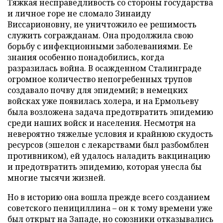
Тяжкая несправедливость со стороны государства
и личное горе не сломало Зинаиду
Виссарионовну, не уничтожило ее решимость
служить согражданам. Она продолжила свою
борьбу с инфекционными заболеваниями. Ее
знания особенно понадобились, когда
разразилась война. В осажденном Сталинграде
огромное количество непогребенных трупов
создавало почву для эпидемий; в немецких
войсках уже появилась холера, и на Ермольеву
была возложена задача предотвратить эпидемию
среди наших войск и населения. Несмотря на
невероятно тяжелые условия и крайнюю скудость
ресурсов (эшелон с лекарствами был разбомблен
противником), ей удалось наладить вакцинацию
и предотвратить эпидемию, которая унесла бы
многие тысячи жизней.
Но в историю она вошла прежде всего созданием
советского пенициллина – он к тому времени уже
был открыт на Западе, но союзники отказывались