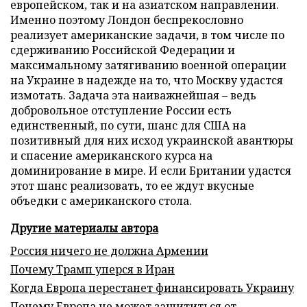
европейском, так и на азиатском направлении.
Именно поэтому Лондон беспрекословно
реализует американские задачи, в том числе по
сдерживанию Российской Федерации и
максимальному затягиванию военной операции
на Украине в надежде на то, что Москву удастся
измотать. Задача эта наиважнейшая – ведь
добровольное отступление России есть
единственный, по сути, шанс для США на
позитивный для них исход украинской авантюры
и спасение американского курса на
доминирование в мире. И если Британии удастся
этот шанс реализовать, то ее ждут вкусные
объедки с американского стола.
Другие материалы автора
Россия ничего не должна Армении
Почему Трамп уперся в Иран
Когда Европа перестанет финансировать Украину
Почему Европа не может защититься от