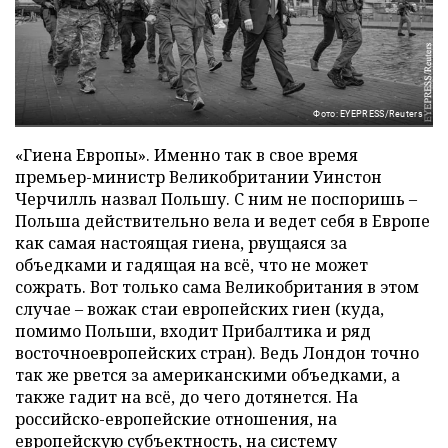
Фото: EYEPRESS/Reuters
«Гиена Европы». Именно так в свое время
премьер-министр Великобритании Уинстон
Черчилль назвал Польшу. С ним не поспоришь –
Польша действительно вела и ведет себя в Европе
как самая настоящая гиена, рвущаяся за
объедками и гадящая на всё, что не может
сожрать. Вот только сама Великобритания в этом
случае – вожак стаи европейских гиен (куда,
помимо Польши, входит Прибалтика и ряд
восточноевропейских стран). Ведь Лондон точно
так же рвется за американскими объедками, а
также гадит на всё, до чего дотянется. На
российско-европейские отношения, на
европейскую субъектность, на систему