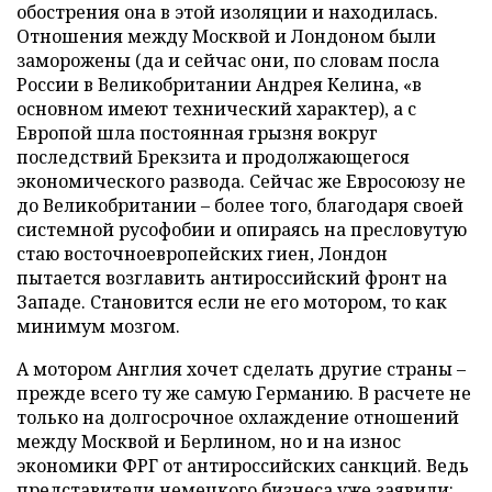
обострения она в этой изоляции и находилась.
Отношения между Москвой и Лондоном были
заморожены (да и сейчас они, по словам посла
России в Великобритании Андрея Келина, «в
основном имеют технический характер), а с
Европой шла постоянная грызня вокруг
последствий Брекзита и продолжающегося
экономического развода. Сейчас же Евросоюзу не
до Великобритании – более того, благодаря своей
системной русофобии и опираясь на пресловутую
стаю восточноевропейских гиен, Лондон
пытается возглавить антироссийский фронт на
Западе. Становится если не его мотором, то как
минимум мозгом.
А мотором Англия хочет сделать другие страны –
прежде всего ту же самую Германию. В расчете не
только на долгосрочное охлаждение отношений
между Москвой и Берлином, но и на износ
экономики ФРГ от антироссийских санкций. Ведь
представители немецкого бизнеса уже
заявили
: