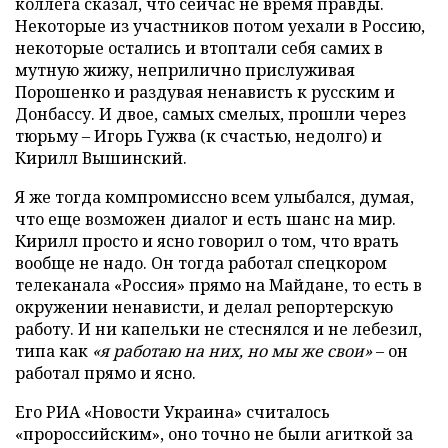
коллега сказал, что сейчас не время правды.
Некоторые из участников потом уехали в Россию,
некоторые остались и втоптали себя самих в
мутную жижу, неприлично прислуживая
Порошенко и раздувая ненависть к русским и
Донбассу. И двое, самых смелых, прошли через
тюрьму – Игорь Гужва (к счастью, недолго) и
Кирилл Вышинский.
Я же тогда компромиссно всем улыбался, думая,
что еще возможен диалог и есть шанс на мир.
Кирилл просто и ясно говорил о том, что врать
вообще не надо. Он тогда работал спецкором
телеканала «Россия» прямо на Майдане, то есть в
окружении ненависти, и делал репортерскую
работу. И ни капельки не стеснялся и не лебезил,
типа как
«я работаю на них, но мы же свои»
– он
работал прямо и ясно.
Его РИА «Новости Украина» считалось
«пророссийским», оно точно не были агиткой за