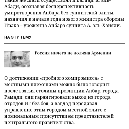
Такие же шаги осуществлял и Багдад. Х. аль-
Абади, осознавая бесперспективность
умиротворения Анбара без суннитской элиты,
назначил в начале года нового министра обороны
Ирака – уроженца Анбара суннита А. аль-Хайяли.
НА ЭТУ ТЕМУ
Россия ничего не должна Армении
О достижении «пробного компромисса» с
местными племенами можно было говорить
после взятия столицы провинции Анбар, города
Рамади: они гарантировали выход из города
отрядов ИГ без боя, а Багдад передавал
управление этим городом местной элите с
номинальным присутствием представителей
центрального правительства.