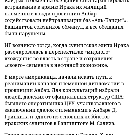
Каиды». В обмен на обещания США гарантировать
встраивание в армию Ирака их милиций
племенные вожди провинции Анбар
содействовали нейтрализации баз «Аль-Каиды*».
Вашингтон союзников обманул, и все обещания
были нарушены.
ИГ возникло тогда, когда суннитская элита Ирака
разочаровалась в перспективах «мирного»
вхождения во власть в стране и сохранения
«своего» сегмента в нефтяной экономике.
В марте американцы начали искать пути к
реанимации каналов племенной дипломатии в
провинции Анбар. Для консультаций избрали
людей, далеких от официальных структур США:
бывшего оперативника ЦРУ, участвовавшего в
заключении сделок с племенами в Анбаре Д.
Гринхила и одного из основных лоббистов
иракских суннитов в Вашингтоне М. Салиха.