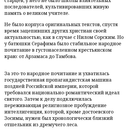
старцев, у него не было школы влиятельных
последователей, культивировавших живую
память о великом учителе.
Не было корпуса оригинальных текстов, спустя
время зацепивших других христиан своей
актуальностью, как в случае с Нилом Сорским. Но
у батюшки Серафима было стабильное народное
почитание в густонаселенном крестьянском
краю: от Арзамаса до Тамбова.
За это-то народное почитание и ухватилась
государственная пропагандистская машина
поздней Российской империи, которой
требовался национально-романтический идеал
святого. Затем к делу подключилась
переживающая религиозное пробуждение
интеллигенция, которой, кроме достоевского
Зосимы, нужен был хронологически близкий
отшельник из дремучего леса.