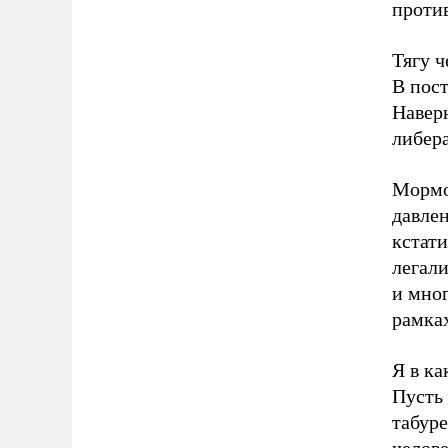
против
Тягу ч
В пос
Навер
либер
Мормо
давлен
кстати
легали
и мног
рамках
Я в ка
Пусть
табуре