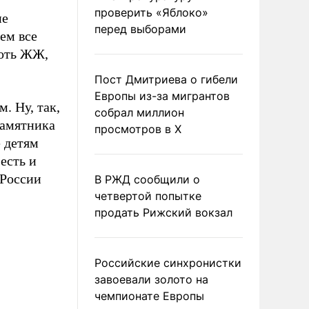
проверить «Яблоко»
не
перед выборами
ем все
хоть ЖЖ,
Пост Дмитриева о гибели
Европы из-за мигрантов
. Ну, так,
собрал миллион
памятника
просмотров в X
 детям
есть и
 России
В РЖД сообщили о
четвертой попытке
продать Рижский вокзал
Российские синхронистки
завоевали золото на
чемпионате Европы