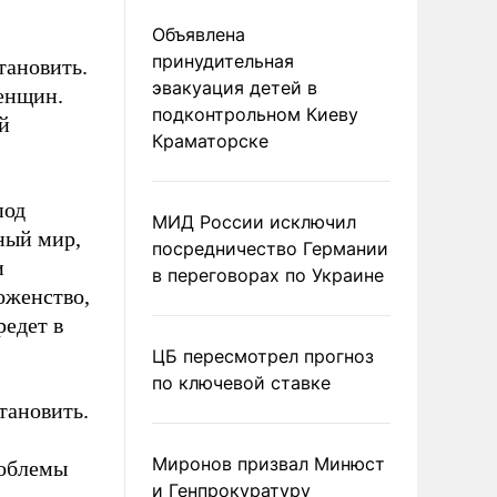
Объявлена
принудительная
тановить.
эвакуация детей в
енщин.
подконтрольном Киеву
й
Краматорске
под
МИД России исключил
ный мир,
посредничество Германии
и
в переговорах по Украине
оженство,
редет в
ЦБ пересмотрел прогноз
по ключевой ставке
тановить.
Миронов призвал Минюст
роблемы
и Генпрокуратуру