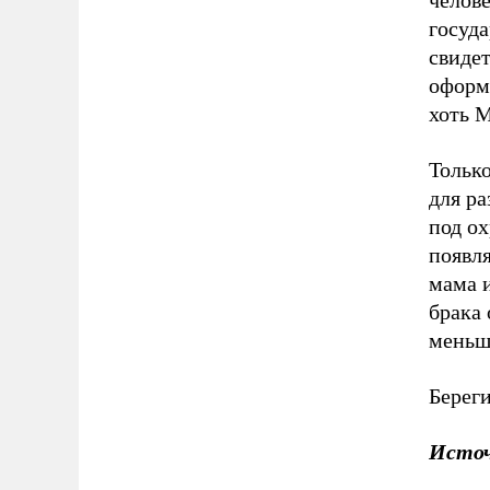
челове
госуда
свидет
оформ
хоть 
Тольк
для ра
под о
появля
мама и
брака 
меньш
Береги
Исто