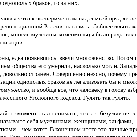
 однополых браков, то за них.
еловечества к экспериментам над семьей вряд ли ос
треволюционной России пытались обобществлять ж
ное, многие мужчины-комсомольцы были рады тако
ализации.
ны, едва появившись, ввели многоженство. Потом 
ием общества его умерили, насколько могли. Запад
, довольно странен. Совершенно неясно, почему пр
зации однополых браков не легализовать бы и мног
омужество, и вообще все, что человеку в голову взб
 местного Уголовного кодекса. Гулять так гулять.
кой-то момент стал понимать, что это безумие не ос
 называют себя мужчинами, женщинами, эльфами,
тками – чем хотят. В конечном итоге это личные п