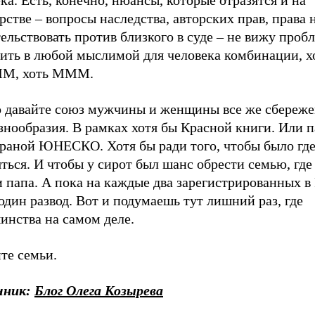
ка. Есть, конечно, нюансы, которые отразятся и на
рстве – вопросы наследства, авторских прав, права 
ельствовать против близкого в суде – не вижу пробл
ить в любой мыслимой для человека комбинации, 
ММ, хоть МММ.
о давайте союз мужчины и женщины все же сбережем
знообразия. В рамках хотя бы Красной книги. Или 
храной ЮНЕСКО. Хотя бы ради того, чтобы было где
ться. И чтобы у сирот был шанс обрести семью, где 
 папа. А пока на каждые два зарегистрированных в
один развод. Вот и подумаешь тут лишний раз, где
инства на самом деле.
те семьи.
чник:
Блог Олега Козырева