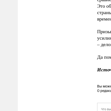
Это об
стран
време
Призыв
усилия
– дело
Да по
Исто
Вы може
О редак