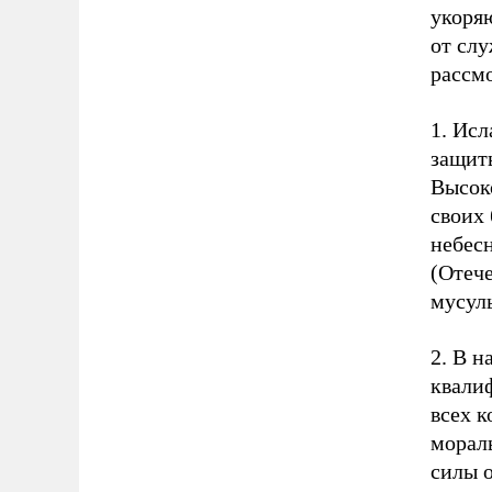
укоря
от слу
рассмо
1. Исл
защиты
Высок
своих 
небесн
(Отече
мусуль
2. В н
квали
всех к
мораль
силы 