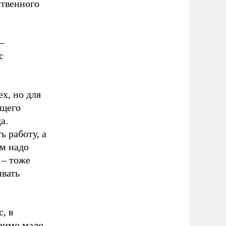
ственного
–
с
ех, но для
ущего
а.
ь работу, а
м надо
 – тоже
ивать
, в
римо мало.