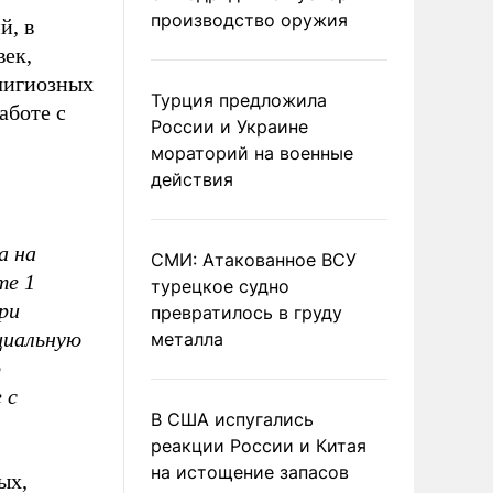
производство оружия
й, в
век,
лигиозных
Турция предложила
аботе с
России и Украине
мораторий на военные
действия
а на
СМИ: Атакованное ВСУ
те 1
турецкое судно
ри
превратилось в груду
циальную
металла
о
 с
В США испугались
реакции России и Китая
на истощение запасов
ых,