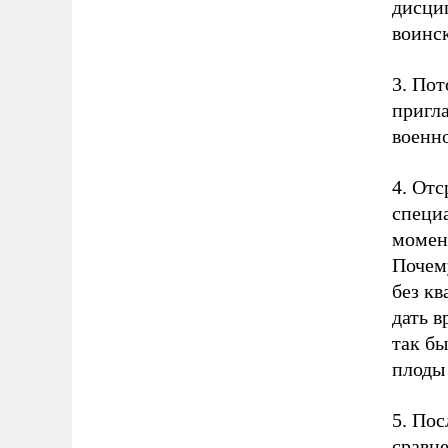
дисци
воинск
3. Пот
пригл
военн
4. Отс
специ
момент
Почему
без к
дать в
так бы
плоды
5. Пос
сравн