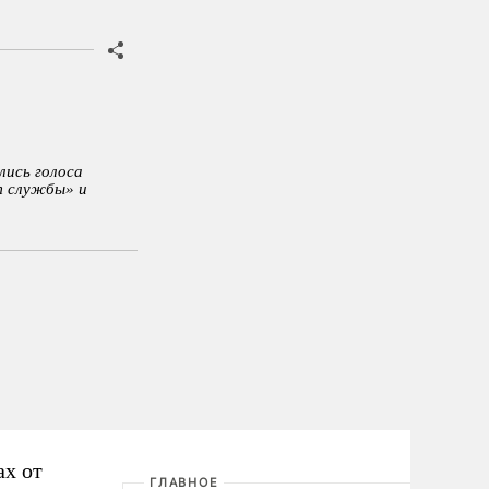
лись голоса
т службы» и
ах от
ГЛАВНОЕ