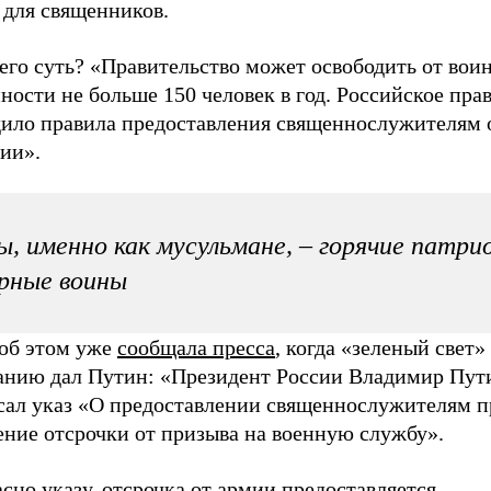
 для священников.
его суть? «Правительство может освободить от вои
ности не больше 150 человек в год. Российское пра
дило правила предоставления священнослужителям 
ии».
, именно как мусульмане, – горячие патри
рные воины
 об этом уже
сообщала пресса
, когда «зеленый свет»
анию дал Путин: «Президент России Владимир Пут
сал указ «О предоставлении священнослужителям п
ение отсрочки от призыва на военную службу».
сно указу, отсрочка от армии предоставляется