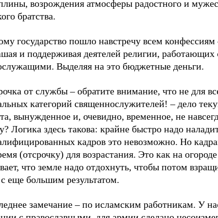
плины, возрождения атмосферы радостного и муже
ого братства.
ому государство пошло навстречу всем конфессиям 
ашая и поддерживая деятелей религии, работающих 
ослужащими. Выделяя на это бюджетные деньги.
рочка от службы – обратите внимание, что не для вс
альных категорий священнослужителей! – дело тек
а, вынужденное и, очевидно, временное, не навсегд
? Логика здесь такова: крайне быстро надо наладит
валифицированных кадров это невозможно. Но кадра
ремя (отсрочку) для возрастания. Это как на огороде
вает, что земле надо отдохнуть, чтобы потом взращ
 с еще большим результатом.
леднее замечание – по исламским работникам. У нас
ении с православными, для армии сделано несоизме