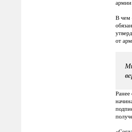
армии
В чем 
обязан
утвер
от арм
Мы
ве
Ранее
начин
подпи
получ
«Согла