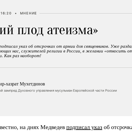
 16:20
•
МНЕНИЕ
ий плод атеизма»
подписал указ об отсрочках от армии для священников. Уже разда
яющих нас, служителей религии в России, в желании «откосить о
. Как раз наоборот!
ир-хазрат Мухетдинов
ый зампред Духовного управления мусульман Европейской части России
звестно, на днях Медведев
подписал указ
об отсрочк