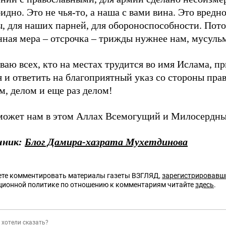
идно. Это не чья-то, а наша с вами вина. Это вредно
ы, для наших парней, для обороноспособности. Пот
нная мера – отсрочка – трижды нужнее нам, мусуль
аю всех, кто на местах трудится во имя Ислама, п
 и ответить на благоприятный указ со стороны пра
м, делом и еще раз делом!
может нам в этом Аллах Всемогущий и Милосердн
чник:
Блог Дамира-хазрата Мухетдинова
те комментировать материалы газеты ВЗГЛЯД,
зарегистрировавш
ционной политике по отношению к комментариям читайте
здесь
.