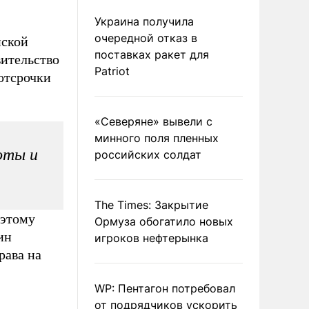
Украина получила
очередной отказ в
нской
поставках ракет для
вительство
Patriot
отсрочки
«Северяне» вывели с
минного поля пленных
оты и
российских солдат
The Times: Закрытие
 этому
Ормуза обогатило новых
ин
игроков нефтерынка
рава на
WP: Пентагон потребовал
от подрядчиков ускорить