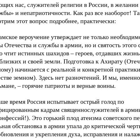
ющих нас, служителей религии в России, в желании
жбы» и непатриотичности. Как раз все наоборот! Та
трим этот вопрос подробнее, практически:
амское вероучение утверждает не только необходим
 Отечества и службы в армии, но и святость этого 
о чтит истинных шахидов – героев, отдавших жизнь
близких и своей земли. Подготовка к Ахирату (Отеч
ому) начинается с реальной и конкретной практики
стве земном). Здесь нет разночтений. И мы, именно
мане, – горячие патриоты и верные воины.
аше время Россия испытывает острый голод по
фицированным кадрам священнослужителей в арми
онфессий!). Это горький плод атеизма советского пе
ная обстановка в армии упала до критической черт
обновления и укрепления духа, исправления и нала