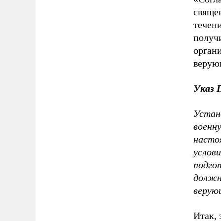
свяще
течени
получ
орган
верую
Указ 
Устан
военн
настоя
услов
подго
должн
верую
Итак, 