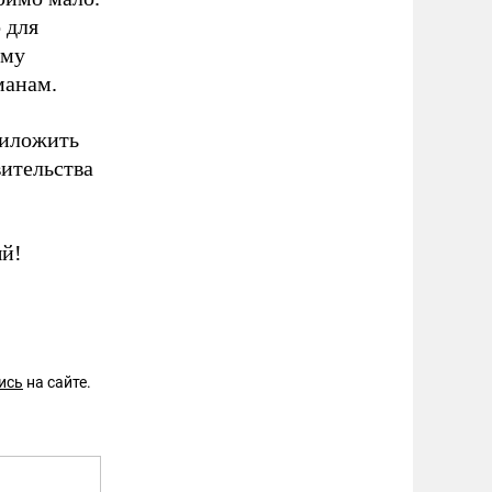
 для
ому
манам.
риложить
вительства
ый!
ись
на сайте.