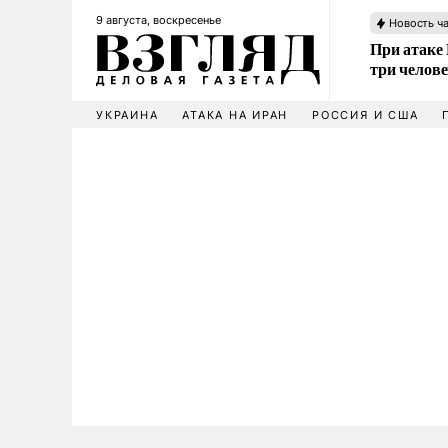
9 августа, воскресенье
Новость ч
При атаке
три челов
УКРАИНА
АТАКА НА ИРАН
РОССИЯ И США