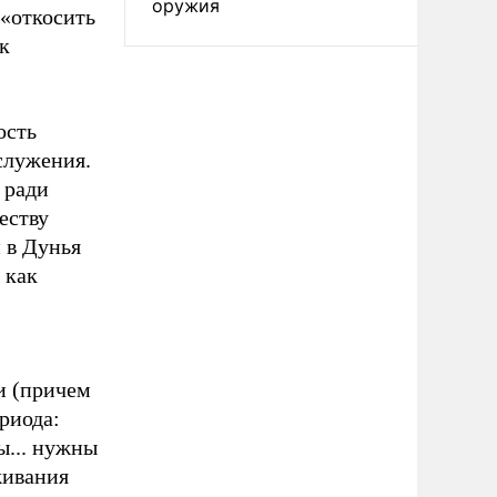
оружия
 «откосить
к
ость
служения.
 ради
еству
 в Дунья
 как
и (причем
риода:
ы... нужны
живания