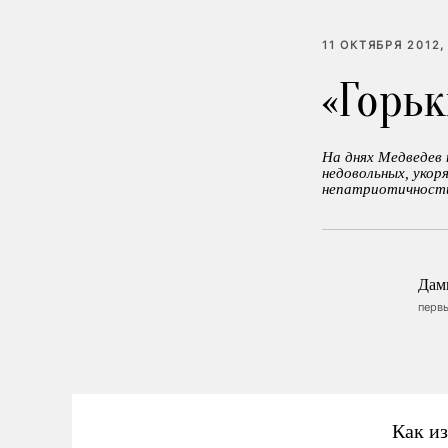
11 ОКТЯБРЯ 2012,
«Горьк
На днях Медведев 
недовольных, укор
непатриотичности
Дам
перв
Как и