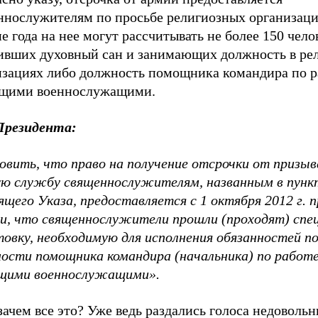
ннослужителям по просьбе религиозных организаци
е года на нее могут рассчитывать не более 150 чело
ивших духовный сан и занимающих должность в ре
изациях либо должность помощника командира по р
щими военнослужащими.
Президента:
овить, что право на получение отсрочки от призыв
ую службу священнослужителям, названным в пунк
щего Указа, предоставляется с 1 октября 2012 г. п
ии, что священнослужители прошли (проходят) спе
товку, необходимую для исполнения обязанностей п
ости помощника командира (начальника) по работе
щими военнослужащими».
зачем все это? Уже ведь раздались голоса недовольн