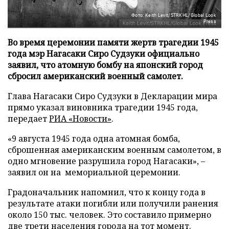
Фото: Keith Levit/STRKHL/Global Look
Press
Во время церемонии памяти жертв трагедии 1945
года мэр Нагасаки Сиро Судзуки официально
заявил, что атомную бомбу на японский город
сбросил американский военный самолет.
Глава Нагасаки Сиро Судзуки в Декларации мира
прямо указал виновника трагедии 1945 года,
передает
РИА «Новости»
.
«9 августа 1945 года одна атомная бомба,
сброшенная американским военным самолетом, в
одно мгновение разрушила город Нагасаки», –
заявил он на мемориальной церемонии.
Градоначальник напомнил, что к концу года в
результате атаки погибли или получили ранения
около 150 тыс. человек. Это составило примерно
две трети населения города на тот момент.