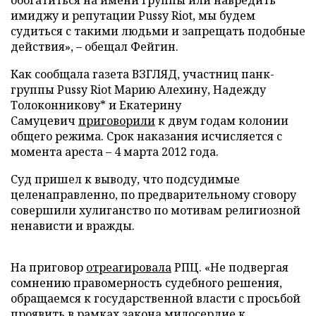
обогатиться на имени группы или навредить
имиджу и репутации Pussy Riot, мы будем
судиться с такими людьми и запрещать подобные
действия», – обещал Фейгин.
Как сообщала газета ВЗГЛЯД, участниц панк-
группы Pussy Riot Марию Алехину, Надежду
Толоконникову* и Екатерину
Самуцевич
приговорили
к двум годам колонии
общего режима. Срок наказания исчисляется с
момента ареста – 4 марта 2012 года.
Суд пришел к выводу, что подсудимые
целенаправленно, по предварительному сговору
совершили хулиганство по мотивам религиозной
ненависти и вражды.
На приговор
отреагировала
РПЦ. «Не подвергая
сомнению правомерность судебного решения,
обращаемся к государственной власти с просьбой
проявить в рамках закона милосердие к