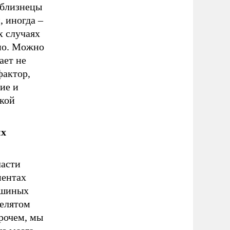
 близнецы
 иногда –
х случаях
нно. Можно
ает не
фактор,
ие и
акой
их
ласти
ментах
ышиных
релятом
рочем, мы