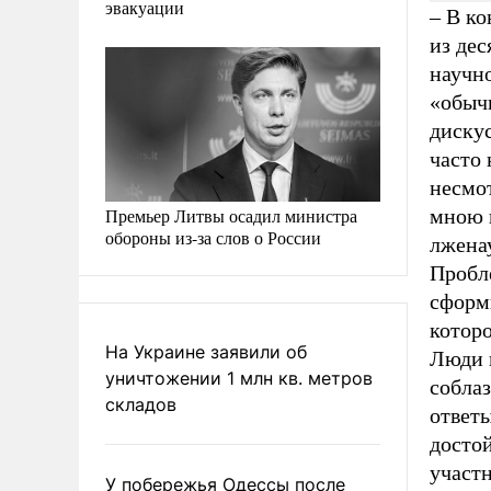
эвакуации
–
В ко
из дес
научн
«обыч
диску
часто 
несмот
Премьер Литвы осадил министра
мною 
обороны из-за слов о России
лженау
Пробле
сформ
которо
На Украине заявили об
Люди н
уничтожении 1 млн кв. метров
собла
складов
ответы
достой
участ
У побережья Одессы после