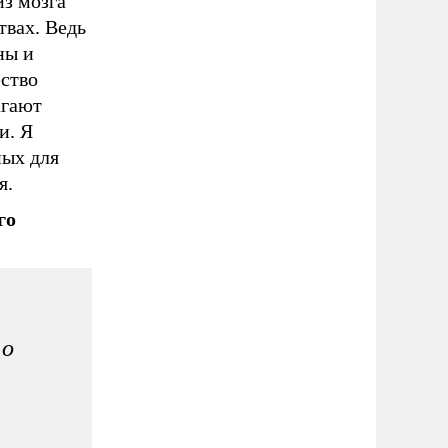
из мозга
твах. Ведь
ны и
ство
агают
и. Я
ных для
я.
го
 о