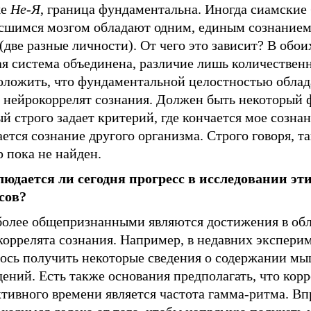
же
Не-Я
, граница фундаментальна. Иногда сиамские
осшимся мозгом обладают одним, единым сознанием,
(две разные личности). От чего это зависит? В обои
ая система объединена, различие лишь количестве
оложить, что фундаментальной целостностью облад
а нейрокоррелят сознания. Должен быть некоторый 
й строго задает критерий, где кончается мое сознан
ется сознание другого организма. Строго говоря, т
 пока не найден.
юдается ли сегодня прогресс в исследовании эт
сов?
более общепризнанными являются достижения в об
коррелята сознания. Например, в недавних экспери
лось получить некоторые сведения о содержании м
ений. Есть также основания предполагать, что кор
тивного времени является частота гамма-ритма. Вп