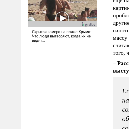
еще на
картин
пробле
други
гипоте
массу
считаю
того,
–
Расс
высту
Ес
на
со
об
с