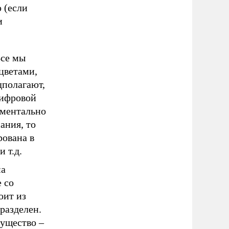
 (если
и
Все мы
цветами,
дполагают,
цифровой
аментально
ания, то
рована в
 т.д.
ма
 со
оит из
разделен.
существо –