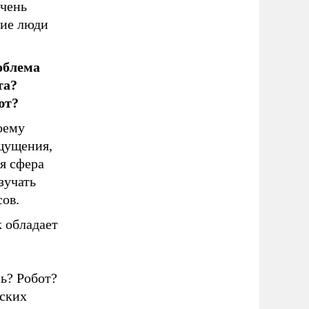
очень
гие люди
облема
та?
ют?
оему
щущения,
я сфера
зучать
сов.
 обладает
нь? Робот?
еских