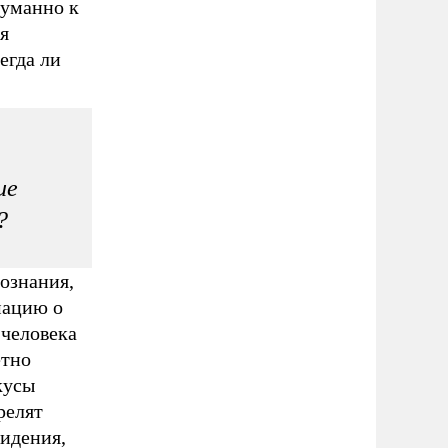
гуманно к
я
егда ли
ие
?
ознания,
мацию о
 человека
етно
кусы
релят
идения,