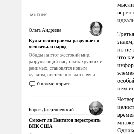
мысли,
верен 
МНЕНИЯ
идеал
Ольга Андреева
Третья
Культ психотравмы разрушает и
знаем,
человека, и народ
но не
Обиды на этот жестокий мир,
что ка
разрушающий нас, таких хрупких и
инфор
ранимых, становятся новым
элемен
культом, постепенно вытесняя и
особый
отменяя традиционное требование к
0 комментариев
нем ин
человеку – быть мужественным и
твердым под ударами судьбы, брать
Четвер
на себя ответственность, помогать
целост
слабым, идти вперед и
Борис Джерелиевский
времен
адаптироваться.
Сможет ли Пентагон перестроить
множес
ВПК США
Одна