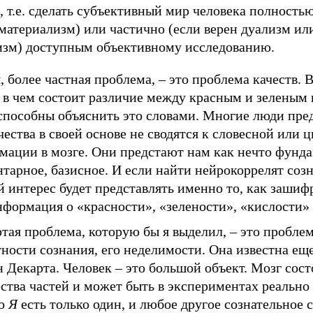
 т.е. сделать субъективный мир человека полностью
материализм) или частично (если верен дуализм ил
изм) доступным объективному исследованию.
, более частная проблема, – это проблема качеств. 
 в чем состоит различие между красным и зеленым 
 способны объяснить это словами. Многие люди пре
чества в своей основе не сводятся к словесной или 
мации в мозге. Они предстают нам как нечто фунд
тарное, базисное. И если найти нейрокоррелят созн
 интерес будет представлять именно то, как зашиф
формация о «красности», «зелености», «кислости» и
тая проблема, которую бы я выделил, – это пробле
ности сознания, его неделимости. Она известна еще
 Декарта. Человек – это большой объект. Мозг сост
тва частей и может быть в экспериментах реально 
ко
Я
есть только один, и любое другое сознательное 