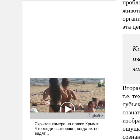
пробл
живот
органи
эта це
Ка
из
за
Втора
т.е. т
субъе
сознат
изобра
ощуща
созна