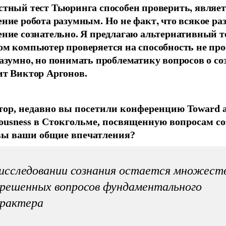
стный тест Тьюринга способен проверить, являет
ение робота разумным. Но не факт, что всякое ра
ение сознательно. Я предлагаю альтернативный те
ом компьютер проверяется на способность не про
разумно, но понимать проблематику вопросов о со
ит Виктор Аргонов.
ор, недавно вы посетили конференцию Toward a 
iousness в Стокгольме, посвященную вопросам со
ы ваши общие впечатления?
исследовании сознания остается множест
решенных вопросов фундаментального
арактера