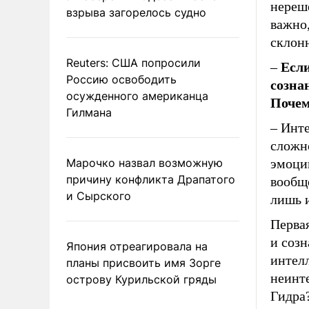
нереш
взрыва загорелось судно
важно,
склон
Reuters: США попросили
–
Если
Россию освободить
созна
осужденного американца
Почем
Гилмана
– Инте
сложн
Марочко назвал возможную
эмоции
причину конфликта Драпатого
вообще
и Сырского
лишь и
Первая
и созн
Япония отреагировала на
интелл
планы присвоить имя Зорге
неинте
острову Курильской гряды
Гидра