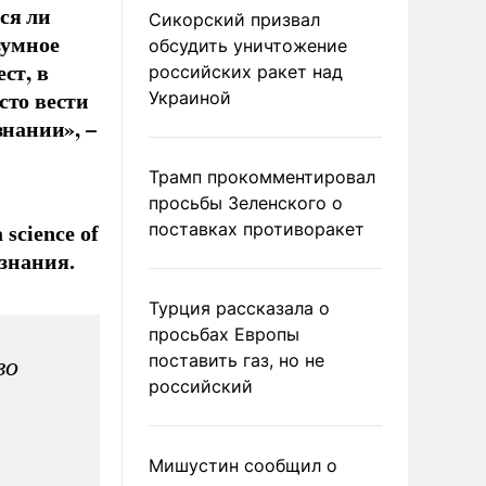
ся ли
Сикорский призвал
зумное
обсудить уничтожение
ст, в
российских ракет над
сто вести
Украиной
знании», –
Трамп прокомментировал
просьбы Зеленского о
поставках противоракет
science of
знания.
Турция рассказала о
просьбах Европы
поставить газ, но не
во
российский
Мишустин сообщил о