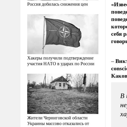
«Изве
Россия добилась снижения цен
повед
повед
котор
себя 
говор
Хакеры получили подтверждение
–
Викт
участия НАТО в ударах по России
consc
Каков
В 
не
х
Жители Черниговской области
Украины массово отказались от