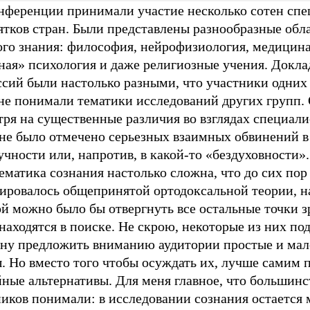
нференции принимали участие несколько сотен спе
ятков стран. Были представлены разнообразные обл
ого знания: философия, нейрофизиология, медицина
ная» психология и даже религиозные учения. Докла
ссий были настолько разными, что участники одних
не понимали тематики исследований других групп. 
ря на существенные различия во взглядах специали
не было отмечено серьезных взаимных обвинений в
чности или, напротив, в какой-то «бездуховности».
матика сознания настолько сложна, что до сих пор
ировалось общепринятой ортодоксальной теории, н
й можно было бы отвергнуть все остальные точки з
аходятся в поиске. Не скрою, некоторые из них по
зну предложить вниманию аудитории простые и ма
. Но вместо того чтобы осуждать их, лучше самим 
ные альтернативы. Для меня главное, что большинс
ников понимали: в исследовании сознания остается