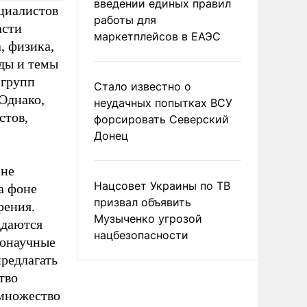
введении единых правил
циалистов
работы для
асти
маркетплейсов в ЕАЭС
, физика,
ды и темы
 групп
Стало известно о
Однако,
неудачных попытках ВСУ
стов,
форсировать Северский
Донец
 не
Нацсовет Украины по ТВ
а фоне
призвал объявить
рения.
Музыченко угрозой
ддаются
нацбезопасности
лонаучные
предлагать
тво
 множество