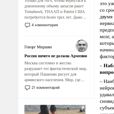
Только для того, чтобы вернуться к
это у
довоенному объему запасов ракет
со ср
Tomahawk, THAAD и Patriot США
двумя 
потребуется более трех лет. Даже
нервн
небольшая война с Ираном
4 комментария
опустошила американские
предп
арсеналы. Сложившаяся ситуация
мозг, 
означает многолетний период
которы
уязвимости США, например, перед
Геворг Мирзаян
начина
Китаем.
Россия ничего не должна Армении
фактор
Москва системно и жестко
–
Набл
разрушает тот фантастический мир,
вопро
который Пашинян рисует для
армянского населения. Мир, где
– Наи
политические прожекты будут
нейро
21 комментарий
безусловно оплачиваться за счет
удава
российских налогоплательщиков и
сновид
где Еревану за свои поступки не
субъек
нужно отвечать.