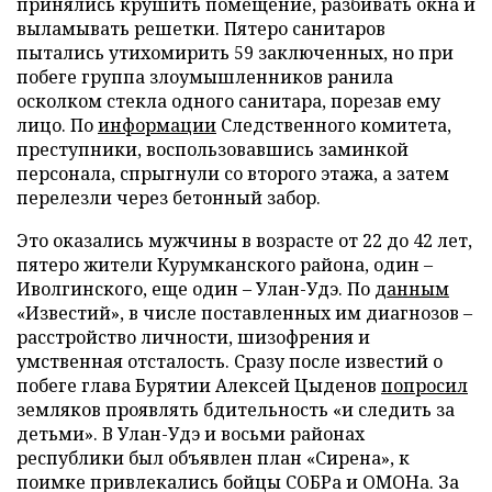
принялись крушить помещение, разбивать окна и
выламывать решетки. Пятеро санитаров
пытались утихомирить 59 заключенных, но при
побеге группа злоумышленников ранила
осколком стекла одного санитара, порезав ему
лицо. По
информации
Следственного комитета,
преступники, воспользовавшись заминкой
персонала, спрыгнули со второго этажа, а затем
перелезли через бетонный забор.
Это оказались мужчины в возрасте от 22 до 42 лет,
пятеро жители Курумканского района, один –
Иволгинского, еще один – Улан-Удэ. По
данным
«Известий», в числе поставленных им диагнозов –
расстройство личности, шизофрения и
умственная отсталость. Сразу после известий о
побеге глава Бурятии Алексей Цыденов
попросил
земляков проявлять бдительность «и следить за
детьми». В Улан-Удэ и восьми районах
республики был объявлен план «Сирена», к
поимке привлекались бойцы СОБРа и ОМОНа. За