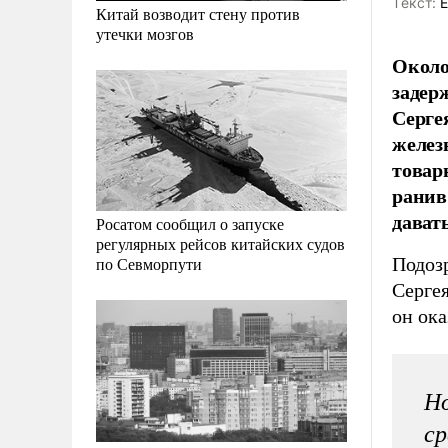
Tекст:
Е
Китай возводит стену против
утечки мозгов
Около
задер
Серге
желез
товар
ранив
дават
Росатом сообщил о запуске
регулярных рейсов китайских судов
Подозр
по Севморпути
Сергея
он ок
Но
ср