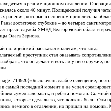
 находиться в реанимационном отделении. Операция
лжалась около 40 минут. Полицейский получил чет
ых ранения, которые в основном пришлись на облас
. Раны достаточно глубокие
–
до четырех сантиметр
ует пресс-служба УМВД Белгородской области врач
ицы Олега Зернова.
й полицейский рассказал коллегам, что когда
олагаемый преступник стал оказывать сопротивлени
азобрать, что он делает и есть ли у него оружие, но 
или.
image=714920}«Было очень слабое освещение, поэт
 в самый последний момент и не успел среагировать
йшем сумел задержать, и ребята помогли. Со мной 
ники, которые сделали то, что должны были. Они п
ились немного в отдалении, но пришли на помощь.