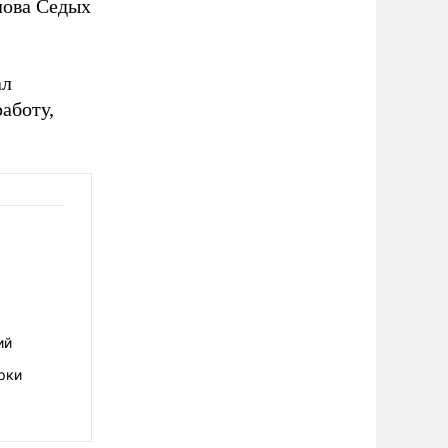
лова Седых
ал
аботу,
ий
рки