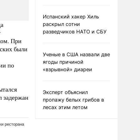
Испанский хакер Хиль
раскрыл сотни
да
разведчиков НАТО и СБУ
у
ком. При
йских были
Ученые в США назвали две
ягоды причиной
ии по
«взрывной» диареи
ытался
Эксперт объяснил
л задержан
пропажу белых грибов в
лесах этим летом