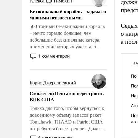
Александр Тимохин
должны
адаптироваться.
предс
Безэкипажный корабль – задача со
многими неизвестными
Седых 
500-тонный безэкипажный корабль
о нагр
– нечто гораздо большее, чем
небольшие безэкипажные катера,
а посл
применение которых уже стало
обыденностью. Задача по созданию
1 комментарий
такого корабля очень сложна и
НА
амбициозна. Однако и ее
реализация радикально поднимет
По 
наши боевые возможности.
Борис Джерелиевский
Пол
Сможет ли Пентагон перестроить
Наз
ВПК США
Аст
Только для того, чтобы вернуться к
довоенному объему запасов ракет
По
ав
Tomahawk, THAAD и Patriot США
потребуется более трех лет. Даже
небольшая война с Ираном
6 комментариев