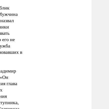
облик
 Мужчина
 назвал
ники
ывать
 его не
лужба
вовавших в
ладимир
 «Он
ия глава
ех
ния
тупника,
Белгорода,