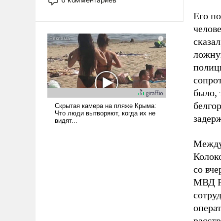
опустошила американские
Его по
арсеналы. Сложившаяся ситуация
челов
означает многолетний период
уязвимости США, например, перед
сказал
Китаем.
ложну
полици
сопрот
было, 
белго
задер
Между
Колок
со вче
МВД Р
сотруд
опера
расстр