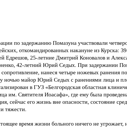
рации по задержанию Помазуна участвовали четвер
ейских, откомандированных накануне из Курска: 39
ей Едрешов, 25-летние Дмитрий Коновалов и Алекс
ненко, 42-летний Юрий Седых. При задержании По
л сопротивление, нанеся четыре ножевых ранения п
ду ночью майор Юрий Седых с ранениями лица и пл
тализирован в ГУЗ «Белгородская областная клинич
ца им. Святителя Иоасафа», где ему была проведен
ия, сейчас его жизнь вне опасности, состояние сре
и тяжести.
тоящее время жизни больного ничего не угрожает, 