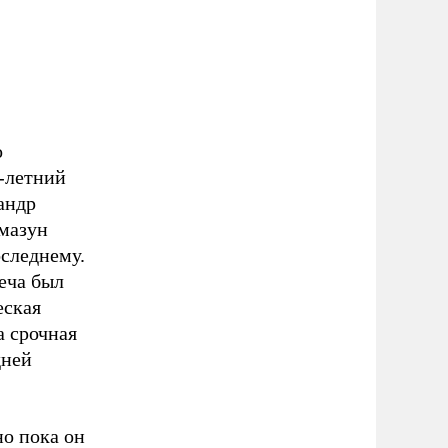
о
-летний
андр
мазун
оследнему.
еча был
еская
а срочная
дней
но пока он