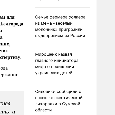
ам для
Семье фермера Уолкера
 Белгорода
из мема «веселый
а
молочник» пригрозили
выдворением из России
а
ение,
нчит
Мирошник назвал
спертизу.
главного инициатора
мифа о похищении
рода
украинских детей
держании
Силовики сообщили о
вспышке экзотической
спел
лихорадки в Сумской
области
ать, и