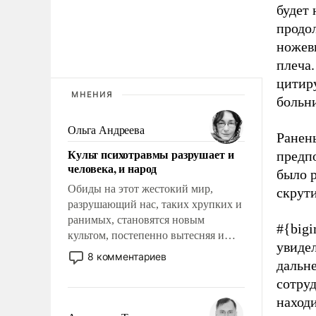
будет
продо
ножев
плеча
цитир
МНЕНИЯ
больн
Ольга Андреева
Ранены
Культ психотравмы разрушает и
предп
человека, и народ
было р
Обиды на этот жестокий мир,
скрут
разрушающий нас, таких хрупких и
ранимых, становятся новым
#{big
культом, постепенно вытесняя и
увидел
отменяя традиционное требование к
8 комментариев
дальне
человеку – быть мужественным и
твердым под ударами судьбы, брать
сотруд
на себя ответственность, помогать
наход
слабым, идти вперед и