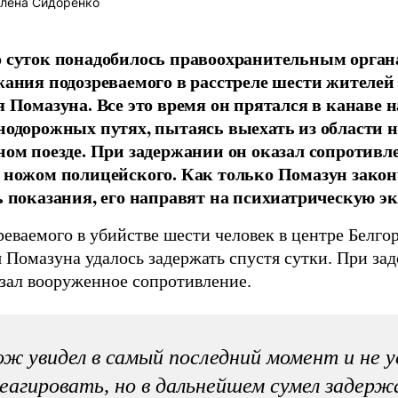
лена Сидоренко
 суток понадобилось правоохранительным орган
жания подозреваемого в расстреле шести жителей
я Помазуна. Все это время он прятался в канаве н
нодорожных путях, пытаясь выехать из области н
ном поезде. При задержании он оказал сопротивл
 ножом полицейского. Как только Помазун зако
ь показания, его направят на психиатрическую эк
еваемого в убийстве шести человек в центре Белго
 Помазуна удалось задержать спустя сутки. При за
азал вооруженное сопротивление.
ж увидел в самый последний момент и не у
еагировать, но в дальнейшем сумел задерж