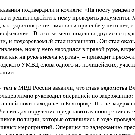
казания подтвердили и коллеги: «На посту увидел 
ека и решил подойти к нему проверить документы.
, что удостоверения личности при себе у него нет, и
ю фамилию. В этот момент подошли другие сотруд
и, и подозреваемый стал нервничать. Он стал оказ
ивление, нож у него находился в правой руке, видно
так как на руке висела куртка», – приводит пресс-с
родского УМВД слова одного из полицейских, участ
жании.
 тем в МВД России заявили, что глава ведомства В
ольцев лично руководил операцией по задержанию:
рашней ночи находился в Белгороде. После задержан
оссии дал поручение представить к поощрению вс
ников полиции, которые отличились в ходе проведе
тивных мероприятий. Операция по задержанию прес
елявшего двух детей и четверых взрослых в центре 