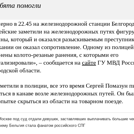
бята помогли
ерно в 22.45 на железнодорожной станции Белгоро
ейские заметили на железнодорожных путях фигур
ны, который и оказался разыскиваемым преступни
жании он оказал сопротивление. Одному из полице
нены колото-резаные ранения, с которыми его
тализировали»,
–
сообщается на
сайте
ГУ МВД Росс
одской области.
метили в полиции, все это время Сергей Помазун п
ться в канаве возле железнодорожных путей. Он бы
пытке скрыться из области на товарном поезде.