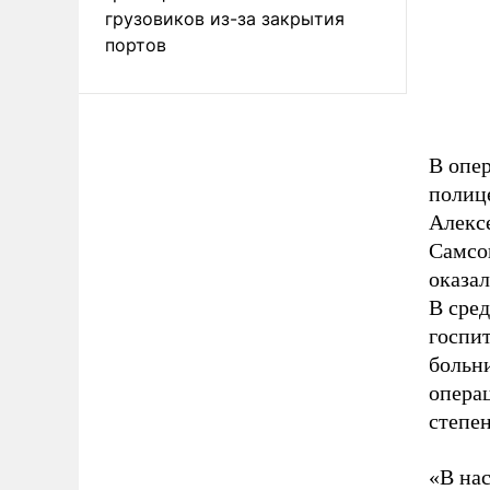
грузовиков из-за закрытия
портов
В опе
полиц
Алекс
Самсо
оказа
В сре
госпи
больни
операц
степен
«В нас