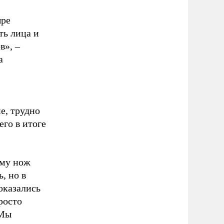
ыре
ть лица и
ов»,
–
а
е, трудно
его в итоге
ому нож
, но в
оказались
росто
 Мы