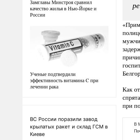
Замглавы Минстроя сравнил
ре
качество жилья в Нью-Йорке и
России
«Прим
полиц
мужчи
задер
причи
госпи
Белгор
Ученые подтвердили
эффективность витамина C при
лечении рака
Как от
спрята
при по
ВС России поразили завод
крылатых ракет и склад ГСМ в
Киеве