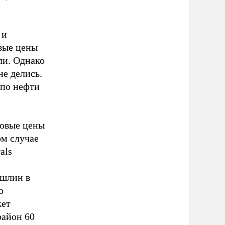
 и
овые цены
ли. Однако
не делись.
 по нефти
ровые цены
ом случае
als
ошлин в
о
жет
район 60