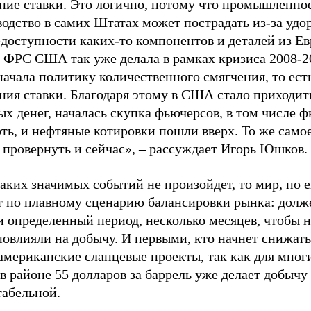
ние ставки. Это логично, потому что промышленно
водство в самих Штатах может пострадать из-за уд
едоступности каких-то компонентов и деталей из Е
 ФРС США так уже делала в рамках кризиса 2008-20
начала политику количественного смягчения, то ест
ния ставки. Благодаря этому в США стало приходит
х денег, началась скупка фьючерсов, в том числе 
фть, и нефтяные котировки пошли вверх. То же сам
 провернуть и сейчас», – рассуждает Игорь Юшков.
аких значимых событий не произойдет, то мир, по е
т по плавному сценарию балансировки рынка: долж
и определенный период, несколько месяцев, чтобы 
овлияли на добычу. И первыми, кто начнет снижать
американские сланцевые проекты, так как для мног
в районе 55 долларов за баррель уже делает добычу
табельной.