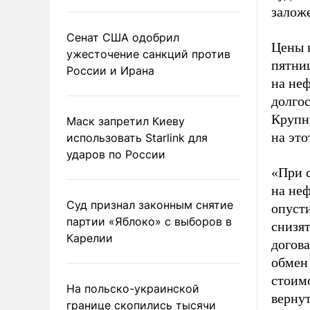
залож
Сенат США одобрил
Цены н
ужесточение санкций против
пятни
России и Ирана
на неф
долгос
Крупн
Маск запретил Киеву
на это
использовать Starlink для
ударов по России
«При 
на неф
Суд признал законным снятие
опусти
партии «Яблоко» с выборов в
снизят
Карелии
догов
обмен 
стоимо
На польско-украинской
вернут
границе скопились тысячи