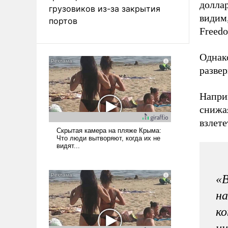
доллар
грузовиков из-за закрытия
видим,
портов
Freedo
Однако
развер
Напри
снижа
взлете
«
на
ко
ин