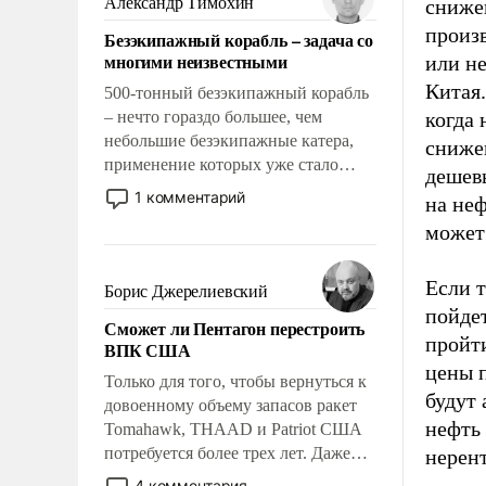
Александр Тимохин
сниже
адаптироваться.
произ
Безэкипажный корабль – задача со
многими неизвестными
или н
Китая.
500-тонный безэкипажный корабль
– нечто гораздо большее, чем
когда 
небольшие безэкипажные катера,
сниже
применение которых уже стало
дешевы
обыденностью. Задача по созданию
1 комментарий
на не
такого корабля очень сложна и
может
амбициозна. Однако и ее
реализация радикально поднимет
наши боевые возможности.
Если т
Борис Джерелиевский
пойде
Сможет ли Пентагон перестроить
пройт
ВПК США
цены п
Только для того, чтобы вернуться к
будут 
довоенному объему запасов ракет
нефть 
Tomahawk, THAAD и Patriot США
потребуется более трех лет. Даже
нерен
небольшая война с Ираном
4 комментария