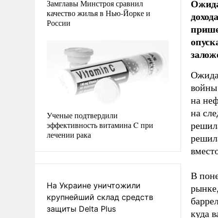
Ожида
Замглавы Минстроя сравнил
качество жилья в Нью-Йорке и
доход
России
прише
опуск
залож
Ожида
войны 
на неф
на сле
Ученые подтвердили
эффективность витамина C при
решила
лечении рака
решила
вместо
В пон
На Украине уничтожили
рынке,
крупнейший склад средств
баррел
защиты Delta Plus
куда в