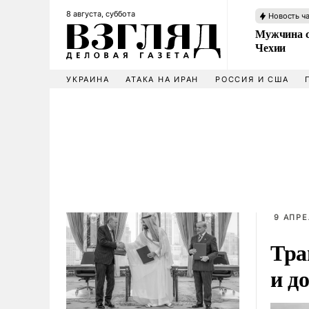
8 августа, суббота
Новость ч
Мужчина с
Чехии
УКРАИНА
АТАКА НА ИРАН
РОССИЯ И США
9 АПРЕ
Тра
и д