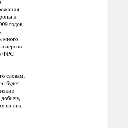
е
орожания
вропы и
09 годов,
ь
ь много
фьючерсов
ое ФРС
го словам,
ен будет
низкие
 добычу,
их из них