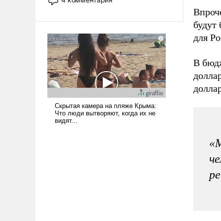
опустошила американские
Впроче
арсеналы. Сложившаяся ситуация
будут 
означает многолетний период
для Ро
уязвимости США, например, перед
Китаем.
В бюдж
доллар
доллар
«М
че
ре