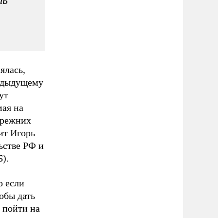
ялась,
редыдущему
ут
мая на
прежних
ит Игорь
ьстве РФ и
).
о если
обы дать
 пойти на