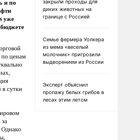
ь и по
закрыли проходы для
ефти
диких животных на
границе с Россией
s уже
в бюджете
Семье фермера Уолкера
из мема «веселый
орговой
молочник» пригрозили
 по ценам
выдворением из России
уквально
нах,
ция
Эксперт объяснил
 в сутки
пропажу белых грибов в
лесах этим летом
мировом
 за
. Однако
ы,