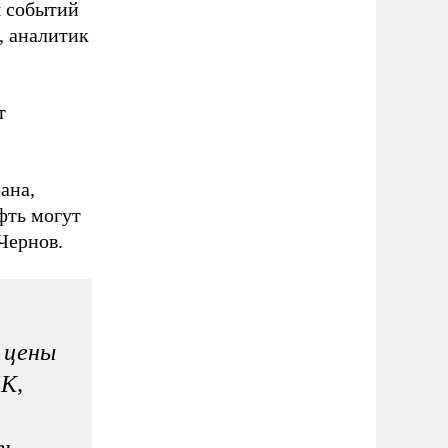
я событий
, аналитик
т
ана,
фть могут
 Чернов.
 цены
ЕК,
ть