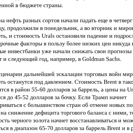
енной в бюджете страны.
а нефть разных сортов начали падать еще в четверг
цу, продолжили в понедельник, а во вторник и мир
ть, и стоимость Urals остановили падение и подрос
рочные факторы в пользу более низких цен никуда 
ые инвестбанки уже начали снижать свои прогнозы
т и следующий год, например, в Goldman Sachs.
сценарии дальнейшей эскалации торговых войн ми
ть останутся под давлением. Стоимость Brent в так
тся в район 55-60 долларов за баррель, а цены на Ur
ся до 45-52 долларов за бочку. Если Трамп начнет
ариваться с большинством стран об отмене новых п
на снижение дефицита торгового баланса с ними, т
сть черного золота начнет восстанавливаться и мо
ься в диапазон 65-70 долларов за баррель Brent и в 