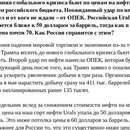
ния глобального кризиса бьют по ценам на нефт
ам российского бюджета. Неожиданный удар по н
л и от кого не ждали – от ОПЕК. Российская Ural
ается ближе к 50 долларам за баррель, тогда как 
ено почти 70. Как Россия справится с этим?
ния падения мировой торговли и экономики из-за т
Трампа вплоть до нового глобального кризиса бьют
ть. Второй удар по нефти нанесла ОПЕК, которая б
дующий день после того, как Трамп заявил о пошли
 ускорить увеличение добычи в три раза. Организа
 в мае нарастить добычу сразу на 411 тыс. баррелей
 запланированных ранее 135 тысяч.
едельник вслед за снижением стоимости нефти на 
 цена на наш сорт нефти Urals упала до 50 долларов
ь. Это ниже потолка цены в 60 долларов за баррель
ажнее для России то, что это существенно ниже цен