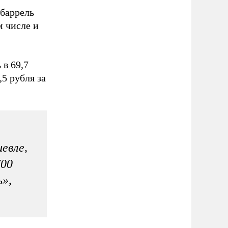
 баррель
м числе и
 в 69,7
,5 рубля за
евле,
700
ь»,