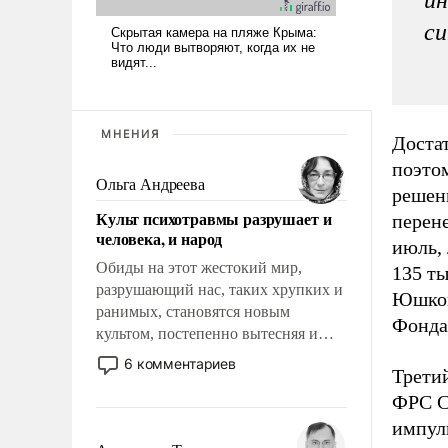
с
МНЕНИЯ
Достат
поэто
Ольга Андреева
решен
Культ психотравмы разрушает и
перен
человека, и народ
июль,
Обиды на этот жестокий мир,
135 ты
разрушающий нас, таких хрупких и
Юшков
ранимых, становятся новым
Фонда
культом, постепенно вытесняя и
отменяя традиционное требование к
6 комментариев
Третий
человеку – быть мужественным и
твердым под ударами судьбы, брать
ФРС С
на себя ответственность, помогать
импул
слабым, идти вперед и