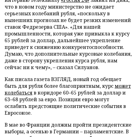
интервью телеканалу
«Россия 24»
заявил на днях,
что в новом году министерство не ожидает
серьезных колебаний рубля, «поскольку в
нынешних прогнозах не будет резких изменений
ставок Федрезерва США». «Для нашей
промышленности, которая уже привыкла к курсу
65 рублей за доллар, дальнейшее укрепление
приведет к снижению конкурентоспособности.
Думаю, что дополнительные курсовые колебания,
даже в сторону укрепления курса рубля, нам
сейчас ни к чему», – сказал Силуанов.
Как писала газета ВЗГЛЯД, новый год обещает
быть для рубля более благоприятным, курс
может
колебаться
в коридоре 60–65 рублей за доллар и
63–68 рублей за евро. Позиции евро могут
ослабить предстоящие политические события в
Евросоюзе.
В мае во Франции должны пройти президентские
выборы, а осенью в Германии – парламентские. В