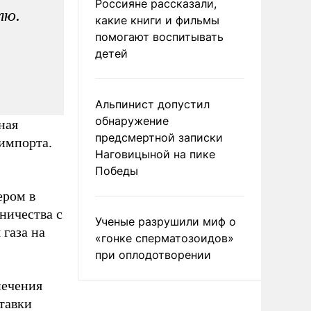
Россияне рассказали,
лю.
какие книги и фильмы
помогают воспитывать
детей
Альпинист допустил
обнаружение
ная
предсмертной записки
 импорта.
Наговицыной на пике
Победы
ером в
дничества с
Ученые разрушили миф о
 газа на
«гонке сперматозоидов»
при оплодотворении
печения
тавки