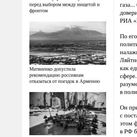
перед выбором между нищетой и
газа..
фронтом
довери
РИА «
По ег
полит
налаж
Ляйтне
как ед
Матвиенко допустила
рекомендацию россиянам
сфере.
отказаться от поездок в Армению
разуме
в поли
Он пр
с пост
этом ф
в РФ 