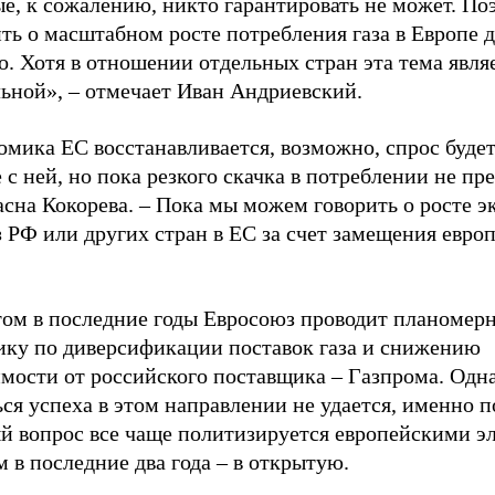
е, к сожалению, никто гарантировать не может. По
ть о масштабном росте потребления газа в Европе 
. Хотя в отношении отдельных стран эта тема явля
льной», – отмечает Иван Андриевский.
мика ЕС восстанавливается, возможно, спрос будет
 с ней, но пока резкого скачка в потреблении не пр
асна Кокорева. – Пока мы можем говорить о росте э
з РФ или других стран в ЕС за счет замещения евро
том в последние годы Евросоюз проводит планомер
ику по диверсификации поставок газа и снижению
имости от российского поставщика – Газпрома. Одн
ся успеха в этом направлении не удается, именно 
ый вопрос все чаще политизируется европейскими э
 в последние два года – в открытую.