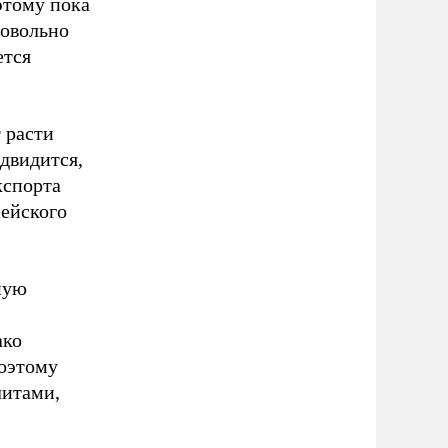
этому пока
довольно
ется
 расти
едвидится,
кспорта
пейского
ную
ако
поэтому
литами,