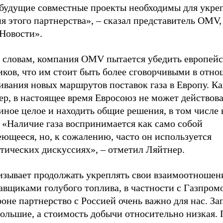
. будущие совместные проекты необходимы для укре
я этого партнерства», – сказал представитель OMV,
Новости».
о словам, компания OMV пытается убедить европей
иков, что им стоит быть более сговорчивыми в отн
ивания новых маршрутов поставок газа в Европу. К
р, в настоящее время Евросоюз не может действова
иное целое и находить общие решения, в том числе 
 «Наличие газа воспринимается как само собой
ющееся, но, к сожалению, часто он используется
тических дискуссиях», – отметил Ляйтнер.
изывает продолжать укреплять свои взаимоотношен
авщиками голубого топлива, в частности с Газпром
оне партнерство с Россией очень важно для нас. Зап
большие, а стоимость добычи относительно низкая.