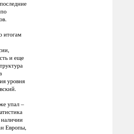
 последние
 по
ов.
о итогам
сии,
сть и еще
труктура
в
ния уровня
вский.
же упал –
татистика
в наличии
ан Европы,