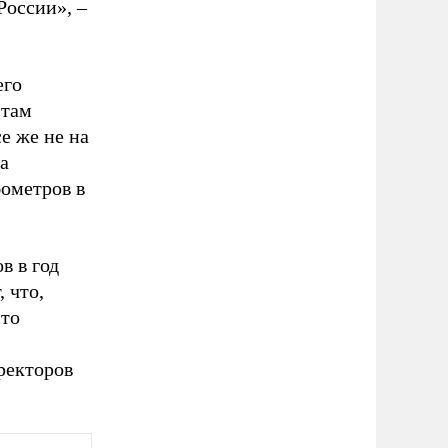
России», –
его
 там
е же не на
за
бометров в
в в год
, что,
сто
ректоров