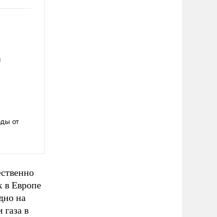
ы
оды от
ественно
х в Европе
дно на
 газа в