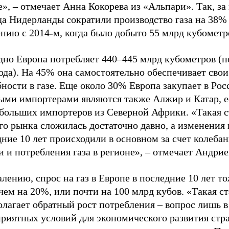
», – отмечает Анна Кокорева из «Альпари». Так, за
да Нидерланды сократили производство газа на 38%
нию с 2014-м, когда было добыто 55 млрд кубометр
дно Европа потребляет 440–445 млрд кубометров (п
ода). На 45% она самостоятельно обеспечивает свои
ности в газе. Еще около 30% Европа закупает в Рос
ыми импортерами являются также Алжир и Катар, е
ебольших импортеров из Северной Африки. «Такая с
го рынка сложилась достаточно давно, а изменения 
ние 10 лет происходили в основном за счет колеба
 и потребления газа в регионе», – отмечает Андрие
лению, спрос на газ в Европе в последние 10 лет то
чем на 20%, или почти на 100 млрд кубов. «Такая с
олагает обратный рост потребления – вопрос лишь 
приятных условий для экономического развития стр