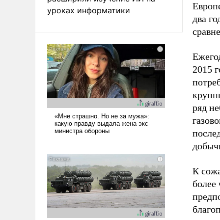
Европе
уроках информатики
два го
сравне
Ежего
2015 г
потреб
крупн
ряд н
газово
послед
добычи
К сожа
более 
предп
благо