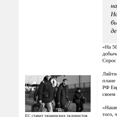
на
На
бы
де
«На 50
добыча
Спрос 
Ляйтн
плане 
РФ Евр
своем
«Наше
того, 
ЕС ставит украинских уклонистов