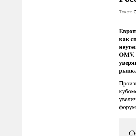
Tекст:
О
Европ
как сп
неуте
OMV. 
уверя
рынка
Произв
кубоме
увели
форум
Сн