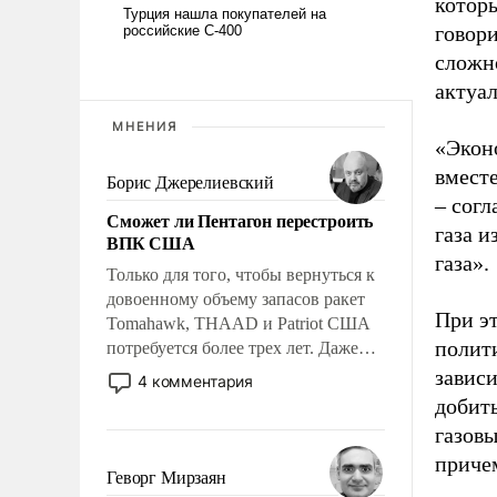
которы
говори
сложно
актуа
МНЕНИЯ
«Эконо
вместе
Борис Джерелиевский
– согл
Сможет ли Пентагон перестроить
газа и
ВПК США
газа».
Только для того, чтобы вернуться к
довоенному объему запасов ракет
При э
Tomahawk, THAAD и Patriot США
полит
потребуется более трех лет. Даже
небольшая война с Ираном
завис
4 комментария
опустошила американские
добить
арсеналы. Сложившаяся ситуация
газов
означает многолетний период
причем
уязвимости США, например, перед
Геворг Мирзаян
Китаем.