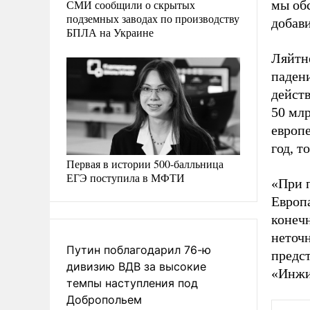
СМИ сообщили о скрытых
мы обс
подземных заводах по производству
добави
БПЛА на Украине
Ляйтн
падени
действ
50 млр
европ
год, т
Первая в истории 500-балльница
ЕГЭ поступила в МФТИ
«При 
Европа
конеч
неточ
Путин поблагодарил 76-ю
предст
дивизию ВДВ за высокие
«Инжи
темпы наступления под
Добропольем