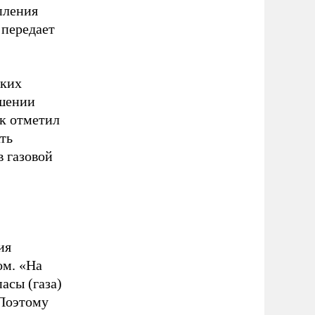
пления
 передает
ских
ошении
ак отметил
ть
в газовой
ия
ом. «На
асы (газа)
 Поэтому