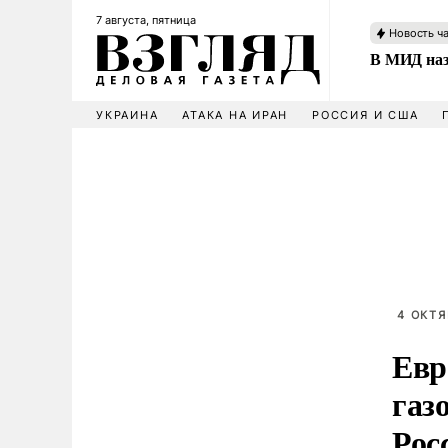
7 августа, пятница
Новость ч
В МИД наз
УКРАИНА
АТАКА НА ИРАН
РОССИЯ И США
4 ОКТЯ
Евр
газ
Рос