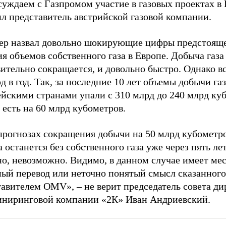
уждаем с Газпромом участие в газовых проектах в 
л представитель австрийской газовой компании.
ер назвал довольно шокирующие цифры предстоящ
я объемов собственного газа в Европе. Добыча газа
ительно сокращается, и довольно быстро. Однако вс
д в год. Так, за последние 10 лет объемы добычи га
ейскими странами упали с 310 млрд до 240 млрд ку
о есть на 60 млрд кубометров.
прогнозах сокращения добычи на 50 млрд кубометро
 останется без собственного газа уже через пять лет
но, невозможно. Видимо, в данном случае имеет ме
ный перевод или неточно понятый смысл сказанного
авителем OMV», – не верит председатель совета ди
ниринговой компании «2К» Иван Андриевский.