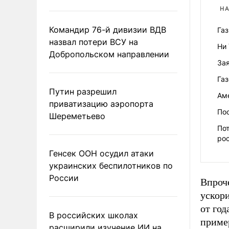
НА
Командир 76-й дивизии ВДВ
Газ
назвал потери ВСУ на
Ни 
Добропольском направлении
Зая
Газ
Путин разрешил
Ам
приватизацию аэропорта
Пос
Шереметьево
По
рос
Генсек ООН осудил атаки
украинских беспилотников по
России
Впроч
ускор
от год
В российских школах
приме
расширили изучение ИИ на