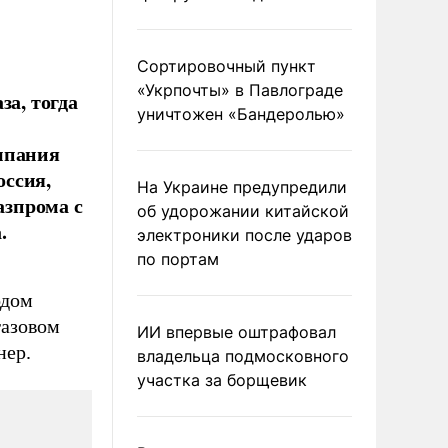
Сортировочный пункт
«Укрпочты» в Павлограде
за, тогда
уничтожен «Бандеролью»
мпания
оссия,
На Украине предупредили
азпрома с
об удорожании китайской
.
электроники после ударов
по портам
одом
газовом
ИИ впервые оштрафовал
нер.
владельца подмосковного
участка за борщевик