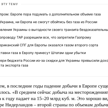
 ЭТУ ТЕМУ
пром: Европе пора подумать о дополнительном объеме газа
Украина, ни Европа не смогут обойтись без газа из России
вления Украины о выгодности своего транзита бездоказательн
опроводу TAP разрешили все, что запретили Газпрому
ериканский СПГ для Европы оказался газом второго сорта
тавки газа в Европу принесут Штатам одни убытки
тери бюджета России из-за скидки для Украины превысили дох
та экспорта газа
ем, в последние годы падение добычи в Европе сущ
илось. «В среднем сейчас добыча на месторождения
а к году падает на 15–20 млрд куб. м. Это хорошо ви
ре Нидерландов – второй страны по объемам добычи