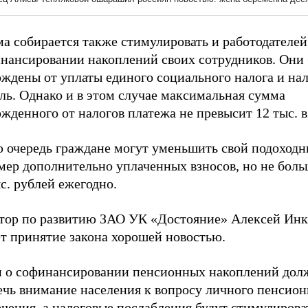
а собирается также стимулировать и работодателей
инансировании накоплений своих сотрудников. Они 
ждены от уплаты единого социального налога и нал
ль. Однако и в этом случае максимальная сумма
жденного от налогов платежа не превысит 12 тыс. в 
ю очередь граждане могут уменьшить свой подоходн
мер дополнительно уплаченных взносов, но не боль
с. рублей ежегодно.
тор по развитию ЗАО УК «Достояние» Алексей Ин
ет принятие закона хорошей новостью.
н о софинансировании пенсионных накоплений дол
ечь внимание населения к вопросу личного пенсион
чения, а налоговые послабления будут стимулирова