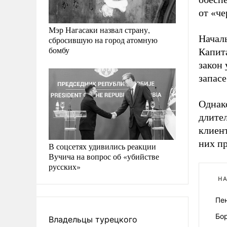
от «че
Мэр Нагасаки назвал страну,
Начал
сбросившую на город атомную
бомбу
Капита
закон
запасе
Однак
длител
клиент
них пр
В соцсетях удивились реакции
Вучича на вопрос об «убийстве
русских»
НА
Пе
Бо
Владельцы турецкого