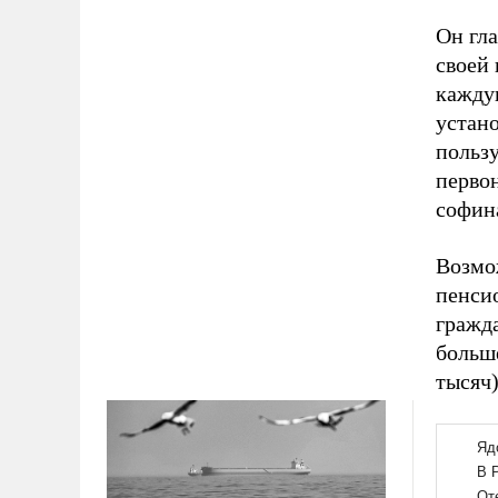
Он гла
своей 
каждую
устано
пользу
перво
софина
Возмо
пенси
гражда
больше
тысяч)