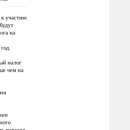
 к участию
будут
ога на
год.
ый налог
ше чем на
кин
жен
ного
ть переход