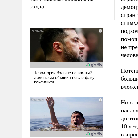
солдат
демогр
стран 
стимул
подход
помощь
не пр
челове
Потен
большо
вложен
Но есл
наслед
до это
10 лет
вопрос