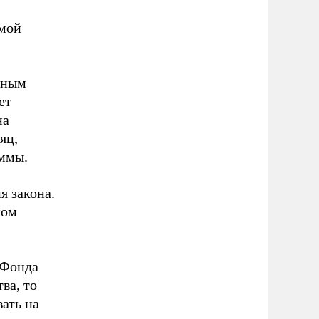
емой
нным
ет
на
яц,
уммы.
я закона.
ном
 Фонда
ва, то
ать на