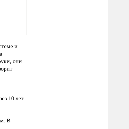
стеме и
а
руки, они
ворит
ез 10 лет
м. В