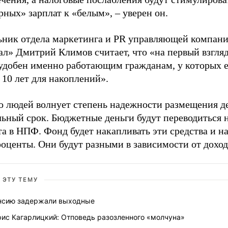
рных» зарплат к «белым», – уверен он.
ьник отдела маркетинга и PR управляющей компани
л» Дмитрий Климов считает, что «на первый взгляд
 удобен именно работающим гражданам, у которых е
 10 лет для накоплений».
о людей волнует степень надежности размещения де
ьный срок. Бюджетные деньги будут переводиться н
а в НПФ. Фонд будет накапливать эти средства и н
оценты. Они будут разными в зависимости от доход
 ЭТУ ТЕМУ
нсию задержали выходные
рис Кагарлицкий: Отповедь разозленного «молчуна»