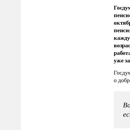
Госду
пенси
октяб
пенси
кажду
возрас
работ
уже з
Госду
о доб
Во
ес