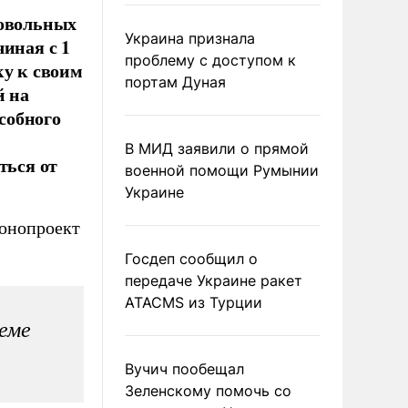
ровольных
Украина признала
иная с 1
проблему с доступом к
ку к своим
портам Дуная
й на
собного
В МИД заявили о прямой
ться от
военной помощи Румынии
Украине
конопроект
Госдеп сообщил о
передаче Украине ракет
ATACMS из Турции
еме
Вучич пообещал
Зеленскому помочь со