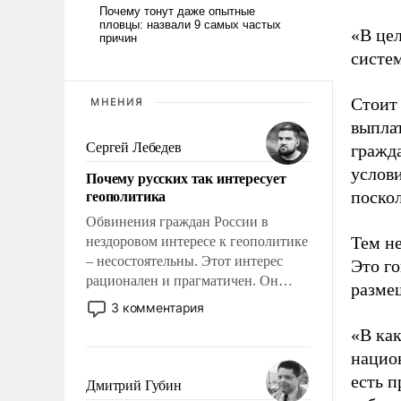
«В це
систем
Стоит
МНЕНИЯ
выплат
Сергей Лебедев
гражда
услови
Почему русских так интересует
геополитика
поско
Обвинения граждан России в
Тем не
нездоровом интересе к геополитике
– несостоятельны. Этот интерес
Это го
рационален и прагматичен. Он
разме
обусловлен тысячелетним опытом
3 комментария
выживания в крайне непростых
«В как
условиях и фундаментальным
нацио
знанием, что мировая политика
имеет свойство заявляться на порог
есть п
Дмитрий Губин
нашего дома.