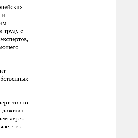
опейских
 и
 им
к труду с
экспертов,
тающего
ит
собственных
ерт, то его
е доживет
чем через
чае, этот