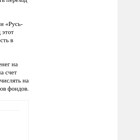
и «Русь-
 этот
сть в
нег на
а счет
ачислять на
ов фондов.