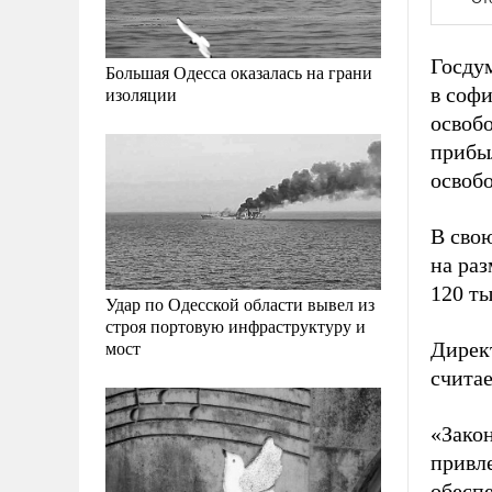
Госдум
Большая Одесса оказалась на грани
в соф
изоляции
освобо
прибы
освобо
В сво
на раз
120 ты
Удар по Одесской области вывел из
строя портовую инфраструктуру и
мост
Дирек
счита
«Зако
привл
обеспе