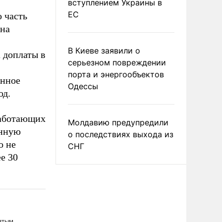
вступлением Украины в
ЕС
ю часть
 на
В Киеве заявили о
 доплаты в
серьезном повреждении
порта и энергообъектов
енное
Одессы
од.
работающих
Молдавию предупредили
енную
о последствиях выхода из
о не
СНГ
ее 30