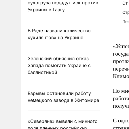
сухогруза подадут иск против
От 
Украины в Гаагу
Ст
Пе
В Раде назвали количество
«ухилянтов» на Украине
«Успех
госуда
Зеленский объяснил отказ
протяж
Запада помогать Украине с
перечи
баллистикой
Климо
По мне
Взрывы остановили работу
работа
немецкого завода в Житомире
получ
С одн
«Северяне» вывели с минного
стране
поля пленных российских