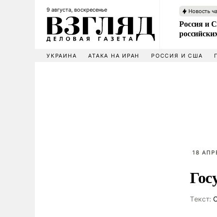
9 августа, воскресенье
Новость ч
Россия и 
российских
УКРАИНА
АТАКА НА ИРАН
РОССИЯ И США
18 АПР
Гос
Tекст:
О