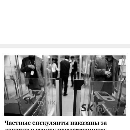
Частные спекулянты наказаны за
доверие к успеху искусственного