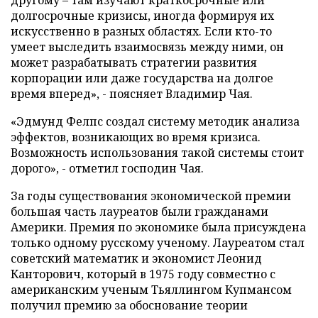
другому – там изучают краткосрочные или
долгосрочные кризисы, иногда формируя их
искусственно в разных областях. Если кто-то
умеет выследить взаимосвязь между ними, он
может разрабатывать стратегии развития
корпорации или даже государства на долгое
время вперед», - поясняет Владимир Чая.
«Эдмунд Фелпс создал систему методик анализа
эффектов, возникающих во время кризиса.
Возможность использования такой системы стоит
дорого», - отметил господин Чая.
За годы существования экономической премии
большая часть лауреатов были гражданами
Америки. Премия по экономике была присуждена
только одному русскому ученому. Лауреатом стал
советский математик и экономист Леонид
Канторович, который в 1975 году совместно с
американским ученым Тьяллингом Купмансом
получил премию за обоснование теории