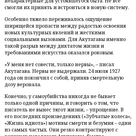
нехарактерные для устоявшегося быта. Не все
смогли их принять и встроиться в новую систему.
Особенно тяжело переживалось ощущение
ширящейся пропасти между радостью освоения
новых культурных явлений и жесткими
социальными вызовами. Для Акутагавы именно
такой разрыв между диктатом жизни и
требованиями искусства оказался роковым.
«У меня нет совести, только нервы», – писал
Акутагава. Нервы не выдержали. 24 июля 1927
года он покончил с собой, приняв смертельную
дозу веронала.
Конечно, у самоубийства никогда не бывает
только одной причины, и говорить о том, что
писатель не вынес тягот жизни, – упрощение. В
его последних произведениях («Зубчатые колеса»,
«Жизнь идиота») мотивы смерти и безумия – одни
из самых частых. Они резко контрастируют с