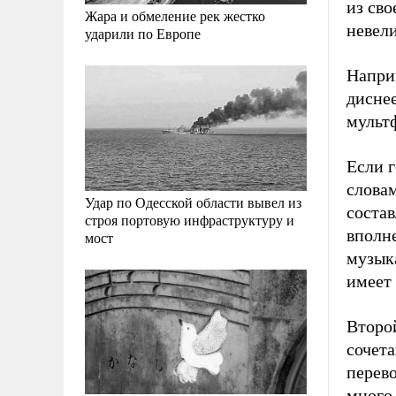
из сво
Жара и обмеление рек жестко
невели
ударили по Европе
Напри
дисне
мульт
Если г
словам
Удар по Одесской области вывел из
соста
строя портовую инфраструктуру и
вполне
мост
музыка
имеет
Второ
сочета
перево
много