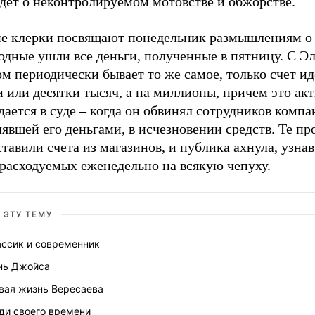
дет о неконтролируемом мотовстве и обжорстве.
е клерки посвящают понедельник размышлениям о 
одные ушли все деньги, полученные в пятницу. С Э
 периодически бывает то же самое, только счет ид
 или десятки тысяч, а на миллионы, причем это ак
ается в суде – когда он обвинял сотрудников компа
явшей его деньгами, в исчезновении средств. Те пр
тавили счета из магазинов, и публика ахнула, узнав
 расходуемых еженедельно на всякую чепуху.
 ЭТУ ТЕМУ
ассик и современник
нь Джойса
вая жизнь Вересаева
ди своего времени