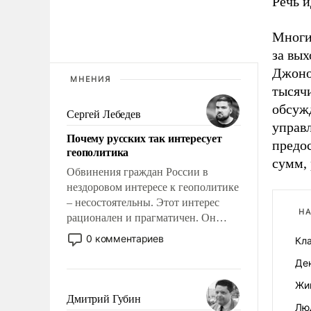
Речь и
Многи
за вых
Джоном
МНЕНИЯ
тысячи
обсужд
Сергей Лебедев
управл
Почему русских так интересует
предос
геополитика
сумм,
Обвинения граждан России в
нездоровом интересе к геополитике
– несостоятельны. Этот интерес
НА
рационален и прагматичен. Он
обусловлен тысячелетним опытом
0 комментариев
Кл
выживания в крайне непростых
Де
условиях и фундаментальным
знанием, что мировая политика
Жи
имеет свойство заявляться на порог
Дмитрий Губин
Лю
нашего дома.