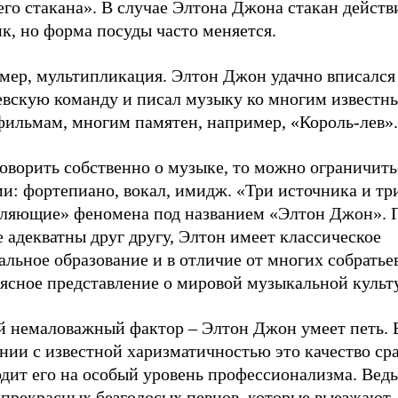
его стакана». В случае Элтона Джона стакан действ
к, но форма посуды часто меняется.
мер, мультипликация. Элтон Джон удачно вписался
евскую команду и писал музыку ко многим известн
фильмам, многим памятен, например, «Король-лев».
оворить собственно о музыке, то можно ограничить
и: фортепиано, вокал, имидж. «Три источника и тр
вляющие» феномена под названием «Элтон Джон». 
 адекватны друг другу, Элтон имеет классическое
льное образование и в отличие от многих собратье
 ясное представление о мировой музыкальной культ
й немаловажный фактор – Элтон Джон умеет петь. 
нии с известной харизматичностью это качество ср
дит его на особый уровень профессионализма. Ведь
 прекрасных безголосых певцов, которые выезжают