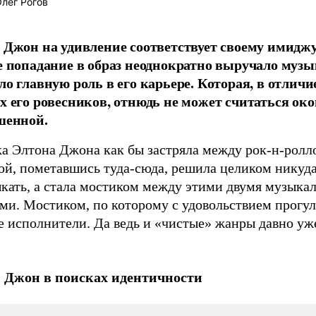
лег Рогов
 Джон на удивление соответствует своему имиджу
е попадание в образ неоднократно выручало музы
о главную роль в его карьере. Которая, в отличие
х его ровесников, отнюдь не может считаться ок
шенной.
а Элтона Джона как бы застряла между рок-н-ролл
ой, пометавшись туда-сюда, решила целиком никуда
кать, а стала мостиком между этими двумя музыка
ами. Мостиком, по которому с удовольствием прогу
 исполнители. Да ведь и «чистые» жанры давно уже
 Джон в поисках идентичности