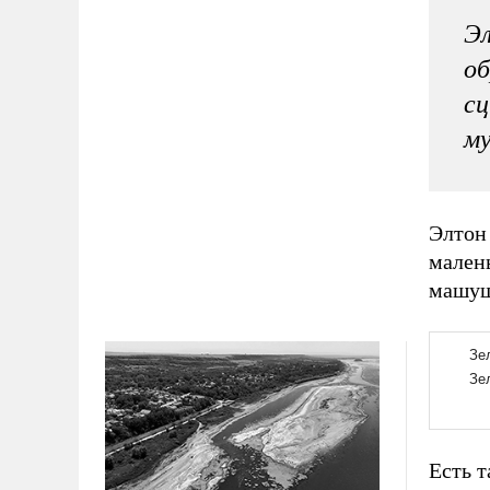
Эл
об
сц
му
Элтон 
мален
машущ
Есть т