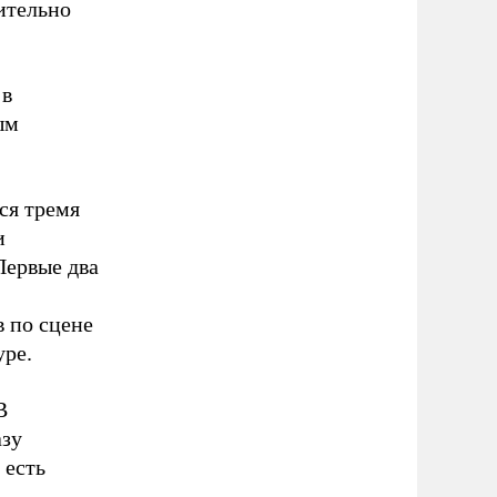
ительно
 в
ым
ся тремя
и
Первые два
в по сцене
уре.
В
азу
 есть