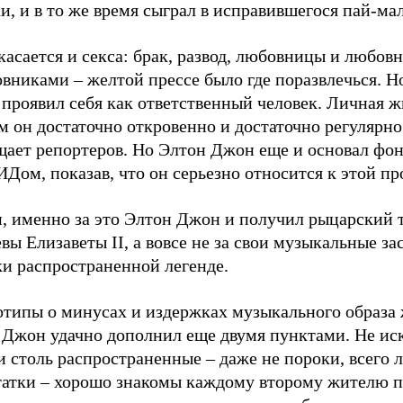
и, и в то же время сыграл в исправившегося пай-ма
касается и секса: брак, развод, любовницы и любов
вниками – желтой прессе было где поразвлечься. Но
проявил себя как ответственный человек. Личная жи
м он достаточно откровенно и достаточно регулярно
щает репортеров. Но Элтон Джон еще и основал фо
Дом, показав, что он серьезно относится к этой пр
и, именно за это Элтон Джон и получил рыцарский 
вы Елизаветы II, а вовсе не за свои музыкальные за
ки распространенной легенде.
отипы о минусах и издержках музыкального образа
 Джон удачно дополнил еще двумя пунктами. Не ис
и столь распространенные – даже не пороки, всего 
татки – хорошо знакомы каждому второму жителю п