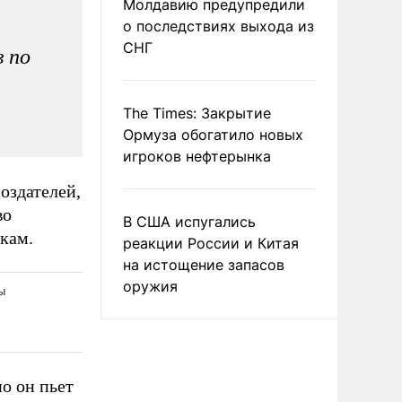
Молдавию предупредили
о последствиях выхода из
СНГ
в по
The Times: Закрытие
Ормуза обогатило новых
игроков нефтерынка
оздателей,
во
В США испугались
кам.
реакции России и Китая
на истощение запасов
оружия
но он пьет