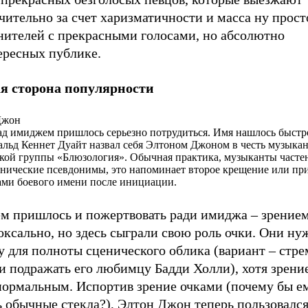
ительно за счет харизматичности и масса ну прост
нителей с прекрасными голосами, но абсолютно
ересных публике.
я сторона популярности
Джон
ад имиджем пришлось серьезно потрудиться. Имя нашлось быстр
льд Кеннет Дуайт назвал себя Элтоном Джоном в честь музыкан
ой группы «Блюзология». Обычная практика, музыканты частен
енические псевдонимы, это напоминает второе крещение или пр
ми боевого имени после инициации.
ем пришлось и пожертвовать ради имиджа – зрением
оксально, но здесь сыграли свою роль очки. Они н
 для полноты сценического облика (вариант – стре
 подражать его любимцу Бадди Холли), хотя зрение
нормальным. Испортив зрение очками (почему бы е
ь обычные стекла?), Элтон Джон теперь пользовалс