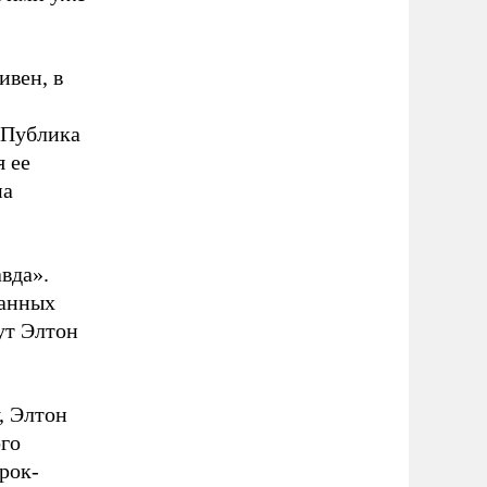
ивен, в
. Публика
я ее
на
вда».
танных
ут Элтон
, Элтон
ого
рок-