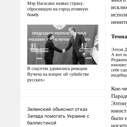
Мэр Нагасаки назвал страну,
исключ
сбросившую на город атомную
бомбу
испол
неинт
Темна
Элтон 
А вот н
Реджина
юношеск
В соцсетях удивились реакции
себе сц
Вучича на вопрос об «убийстве
индейца
русских»
Кое-ч
Парад
Элтону
Зеленский объяснил отказ
юности
Запада помогать Украине с
было 
баллистикой
носит