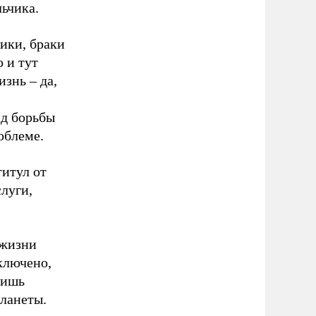
льчика.
ники, браки
 и тут
знь – да,
нд борьбы
облеме.
титул от
слуги,
 жизни
ключено,
лишь
ланеты.