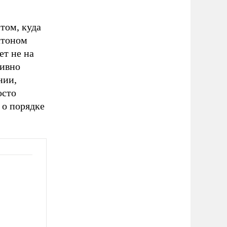
том, куда
лтоном
ет не на
тивно
нии,
осто
 о порядке