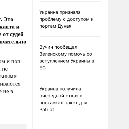
Украина признала
. Это
проблему с доступом к
канта и
портам Дуная
 от судеб
ончательно
Вучич пообещал
Зеленскому помочь со
ом и поп-
вступлением Украины в
ЕС
 не
льными
ливаются
Украина получила
 не в
очередной отказ в
поставках ракет для
Patriot