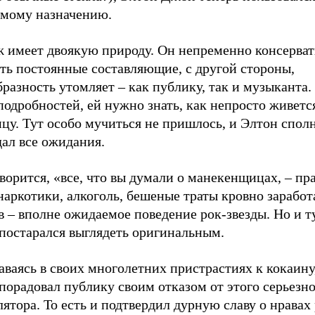
ямому назначению.
 имеет двоякую природу. Он непременно консерват
ть постоянные составляющие, с другой стороны,
разность утомляет – как публику, так и музыканта
подробностей, ей нужно знать, как непросто живетс
цу. Тут особо мучиться не пришлось, и Элтон спол
ал все ожидания.
ворится, «все, что вы думали о манекенщицах, – пра
наркотики, алкоголь, бешеные траты кровно зарабо
 – вполне ожидаемое поведение рок-звезды. Но и т
постарался выглядеть оригинальным.
ваясь в своих многолетних пристрастиях к кокаину
порадовал публику своим отказом от этого серьезн
ятора. То есть и подтвердил дурную славу о нравах 