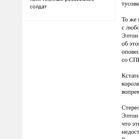
тусовк
солдат
То же 
с любо
Элтон 
об это
опове
со СПИ
Кстат
короле
вопре
Стере
Элтон
что эт
недос