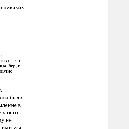
о никаких
о –
тов из его
ько берут
инятие
.
ужны были
мление в
 у него
му не
я ими уже