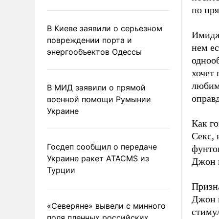
по пр
В Киеве заявили о серьезном
Имидж
повреждении порта и
нем ес
энергообъектов Одессы
однооб
хочет 
любим
В МИД заявили о прямой
оправд
военной помощи Румынии
Украине
Как го
Секс, 
Госдеп сообщил о передаче
фунтов
Украине ракет ATACMS из
Джон 
Турции
Призна
Джон 
«Северяне» вывели с минного
стимул
поля пленных российских