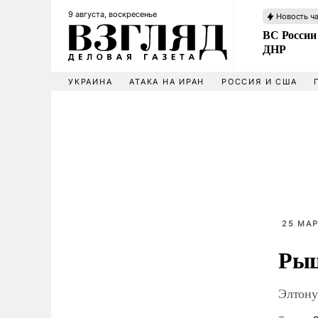
9 августа, воскресенье
Новость ч
ВС России
ДНР
УКРАИНА
АТАКА НА ИРАН
РОССИЯ И США
25 МАР
Рыц
Элтону