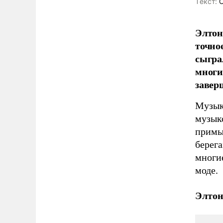
Tекст:
О
Элтон
точно
сыграл
многи
завер
Музык
музык
примы
берег
многие
моде.
Элтон