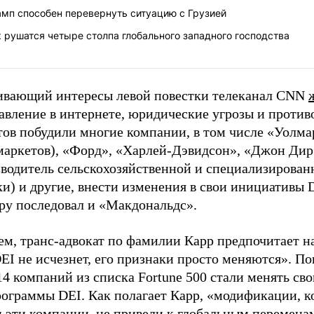
амп способен перевернуть ситуацию с Грузией
 рушатся четыре столпа глобального западного господства
ивающий интересы левой повестки телеканал CNN
авление в интернете, юридические угрозы и против
ов побудили многие компании, в том числе «Уолмар
маркетов), «Форд», «Харлей-Дэвидсон», «Джон Дир
зводитель сельскохозяйственной и специализирован
и) и другие, внести изменения в свои инициативы 
ру последовал и «Макдональдс».
м, транс-адвокат по фамилии Карр предпочитает на
EI не исчезнет, его признаки просто меняются». По
4 компаний из списка Fortune 500 стали менять св
рограммы DEI. Как полагает Карр, «модификации, к
 эти компании, не привели к глобальным переменам