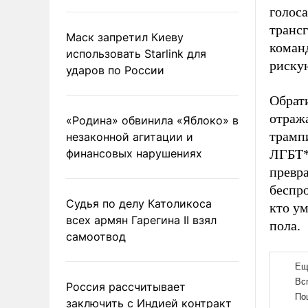
голос
транс
Маск запретил Киеву
команд
использовать Starlink для
риску
ударов по России
Обрат
отраж
«Родина» обвинила «Яблоко» в
трампи
незаконной агитации и
финансовых нарушениях
ЛГБТ*
превр
беспро
Судья по делу Католикоса
кто ум
всех армян Гарегина II взял
пола.
самоотвод
Россия рассчитывает
заключить с Индией контракт