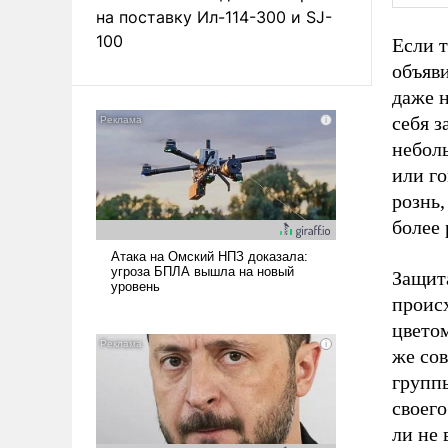
на поставку Ил-114-300 и SJ-
100
Если 
объяв
даже 
себя з
неболь
или г
рознь,
более 
Защита
происх
цвето
же сов
групп
своег
ли не 