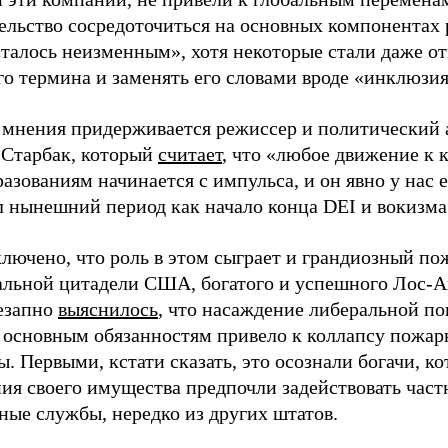
тельство сосредоточиться на основных компонентах
талось неизменным», хотя некоторые стали даже от
го термина и заменять его словами вроде «инклюзия
 мнения придерживается режиссер и политический 
 Старбак, который
считает
, что «любое движение к
азованиям начинается с импульса, и он явно у нас е
л нынешний период как начало конца DEI и вокизма
лючено, что роль в этом сыграет и грандиозный по
альной цитадели США, богатого и успешного Лос-А
незапно
выяснилось
, что насаждение либеральной по
 основным обязанностям привело к коллапсу пожар
. Первыми, кстати сказать, это осознали богачи, ко
ия своего имущества предпочли задействовать част
ные службы, нередко из других штатов.