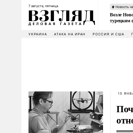
7 августа, пятница
Новость ч
Возле Ново
турецким 
УКРАИНА
АТАКА НА ИРАН
РОССИЯ И США
15 ЯНВ
Поч
отн