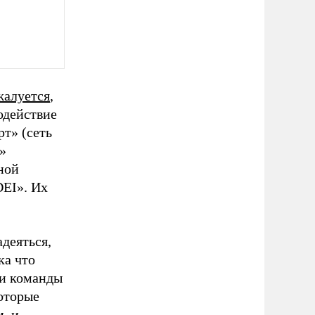
жалуется
,
одействие
т» (сеть
»
ной
DEI». Их
деяться,
ка что
ои команды
оторые
, и