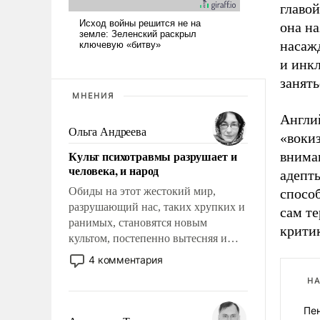
главо
она на
насаж
и инк
занять
МНЕНИЯ
Англий
Ольга Андреева
«воки
Культ психотравмы разрушает и
вниман
человека, и народ
адепты
Обиды на этот жестокий мир,
способ
разрушающий нас, таких хрупких и
сам те
ранимых, становятся новым
крити
культом, постепенно вытесняя и
отменяя традиционное требование к
4 комментария
человеку – быть мужественным и
НА
твердым под ударами судьбы, брать
на себя ответственность, помогать
Пен
слабым, идти вперед и