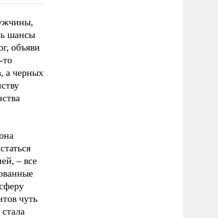
мужчины,
шь шансы
г, объяви
-то
, а черных
нству
нства
 она
статься
й, – все
рованные
 сферу
нтов чуть
 стала