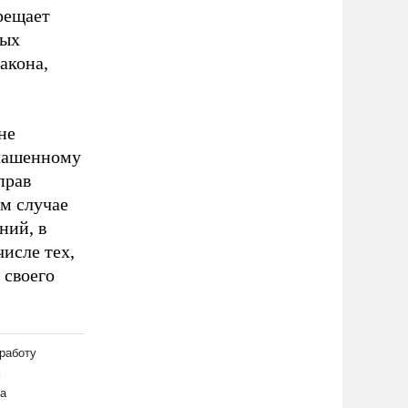
рещает
ных
акона,
не
глашенному
прав
м случае
ний, в
исле тех,
 своего