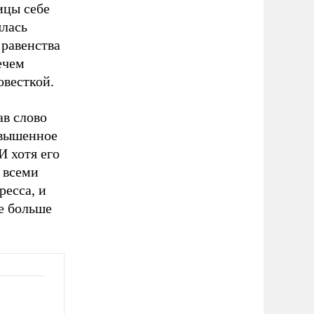
ицы себе
ялась
 равенства
ечем
овесткой.
ав слово
овышенное
И хотя его
 всеми
ресса, и
е больше