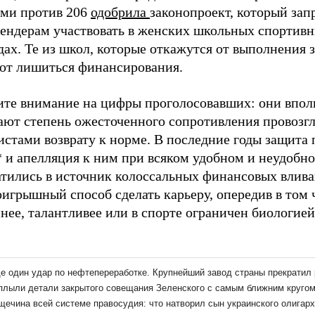
ами против 206
одобрила
законопроект, который зап
гендерам участвовать в женских школьных спортив
ах. Те из школ, которые откажутся от выполнения з
ют лишиться финансирования.
ите внимание на цифры проголосовавших: они впол
ают степень ожесточенного сопротивления провоз
стами возврату к норме. В последние годы защита 
 и апелляция к ним при всяком удобном и неудобно
атились в источник колоссальных финансовых влива
игрышный способ сделать карьеру, опередив в том ч
нее, талантливее или в спорте ограничен биологией