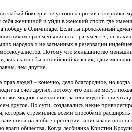
ты слабый боксер и не устоишь против соперника-
и себя женщиной и уйди в женский спорт, где имее
на победу в Олимпиаде. Если ты прожженный демаго
ащитником прав меньшинств – разумеется, не каких
ших народов и не загнанных в резервации индейцев
омосексуалистов. Потому что меньшинство меньши
 и, как сказал бы английский классик, одни меньши
равны, чем другие.
 прав людей – конечно, дело благородное, но когда
одит за счет других, потому что они не могут похва
м кожи модного меньшинства или модной ориентацие
сем другое. По сути, создавались некие привилеги
ы, которые стремились всеми способами расширять
о влияния и на любые претензии записывали оппоне
во враги общества. Когда лесбиянка Кристин Кроули