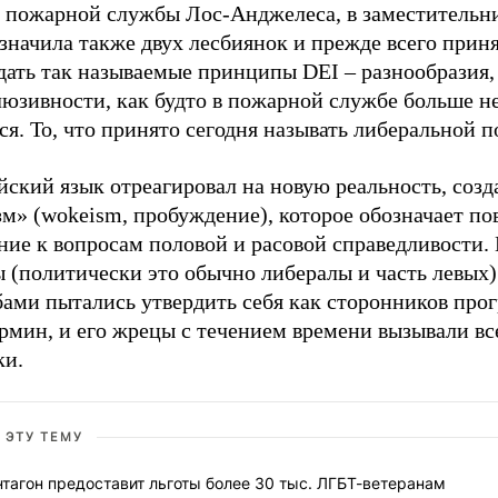
й пожарной службы Лос-Анджелеса, в заместительн
значила также двух лесбиянок и прежде всего прин
дать так называемые принципы DEI – разнообразия,
люзивности, как будто в пожарной службе больше н
ся. То, что принято сегодня называть либеральной п
ский язык отреагировал на новую реальность, созд
зм» (wokeism, пробуждение), которое обозначает п
ие к вопросам половой и расовой справедливости. 
 (политически это обычно либералы и часть левых)
ами пытались утвердить себя как сторонников прог
рмин, и его жрецы с течением времени вызывали вс
ки.
 ЭТУ ТЕМУ
тагон предоставит льготы более 30 тыс. ЛГБТ-ветеранам