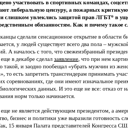
щено участвовать в спортивных командах, соцсет
ают либеральную цензуру, а пожарных критикуют
ни слишком увлеклись защитой прав ЛГБТ* в ущ
редственным обязанностям. Как и почему такое 
канцы сделали сенсационное открытие в области б
ается, у людей существует всего два пола – мужско
й. А началось с того, что свежеизбранный президе
 еще в декабре сделал
заявление
, что при нем карти
о такой, и заодно пообещал «убрать мужчин из жен
», то есть запретить трансгендерам принимать учас
их соревнованиях, где они имеют изначальное пре
биологических данных. И это еще не все: отказ от 
вания норм только начинается.
 еще не является действующим президентом, а амер
во, бизнес и политики уже выразили готовность сле
Так, 15 января Палата представителей Конгресса С