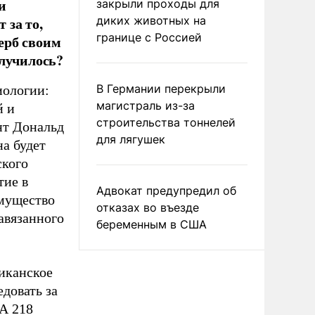
и
закрыли проходы для
 за то,
диких животных на
границе с Россией
ерб своим
случилось?
В Германии перекрыли
иологии:
магистраль из-за
й и
строительства тоннелей
нт Дональд
для лягушек
на будет
ского
тие в
Адвокат предупредил об
имущество
отказах во въезде
навязанного
беременным в США
иканское
довать за
ША 218