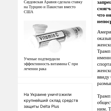
запре
Саудовская Аравия сделала ставку
на Турцию и Пакистан вместо
смягч
США
что о
непос
Амери
оказыв
женски
Трамп
именн
Ученые подтвердили
эффективность витамина C при
спорта
лечении рака
женск
ввиду 
размы
На Украине уничтожили
Трамп
крупнейший склад средств
общест
защиты Delta Plus
ним. 