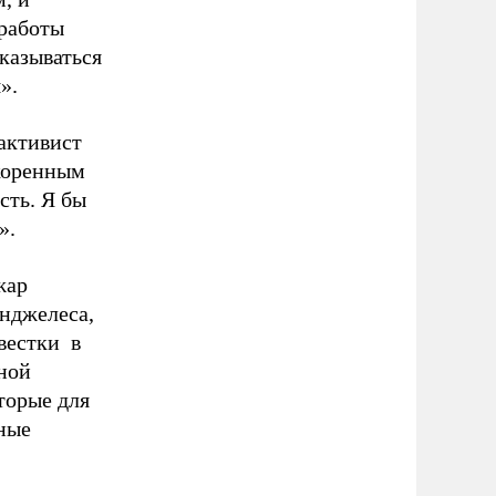
 работы
казываться
».
активист
 коренным
сть. Я бы
».
жар
нджелеса,
вестки в
ной
торые для
ные