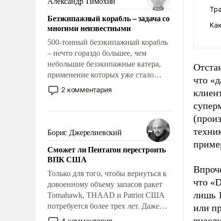
Александр Тимохин
адаптироваться.
Тр
Безэкипажный корабль – задача со
Как
многими неизвестными
500-тонный безэкипажный корабль
– нечто гораздо большее, чем
небольшие безэкипажные катера,
Отста
применение которых уже стало
что «д
обыденностью. Задача по созданию
2 комментария
клиент
такого корабля очень сложна и
супер
амбициозна. Однако и ее
(прои
реализация радикально поднимет
наши боевые возможности.
техник
Борис Джерелиевский
приме
Сможет ли Пентагон перестроить
ВПК США
Впроче
Только для того, чтобы вернуться к
что «D
довоенному объему запасов ракет
лишь 1
Tomahawk, THAAD и Patriot США
потребуется более трех лет. Даже
или п
небольшая война с Ираном
внесли
4 комментария