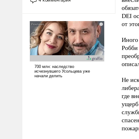
опустошила американские
обяза
арсеналы. Сложившаяся ситуация
DEI ос
означает многолетний период
от это
уязвимости США, например, перед
Китаем.
Иного
Робби
преобр
описа
Не иск
либер
где в
ущерб
службы
спасен
пожар