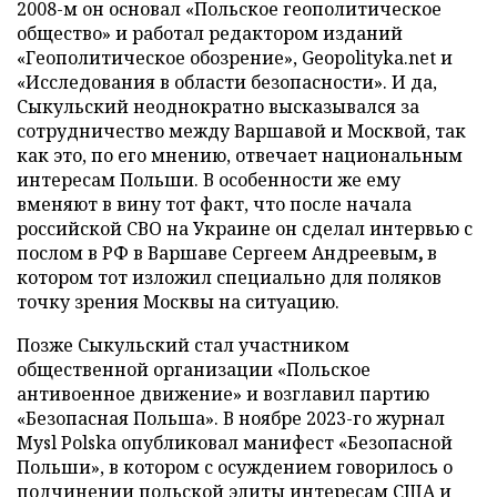
2008-м он основал «Польское геополитическое
общество» и работал редактором изданий
«Геополитическое обозрение», Geopolityka.net и
«Исследования в области безопасности». И да,
Сыкульский неоднократно высказывался за
сотрудничество между Варшавой и Москвой, так
как это, по его мнению, отвечает национальным
интересам Польши. В особенности же ему
вменяют в вину тот факт, что после начала
российской СВО на Украине он сделал интервью с
послом в РФ в Варшаве Сергеем Андреевым
,
в
котором тот изложил специально для поляков
точку зрения Москвы на ситуацию.
Позже Сыкульский стал участником
общественной организации «Польское
антивоенное движение» и возглавил партию
«Безопасная Польша». В ноябре 2023-го журнал
Mysl Polska опубликовал манифест «Безопасной
Польши», в котором с осуждением говорилось о
подчинении польской элиты интересам США и