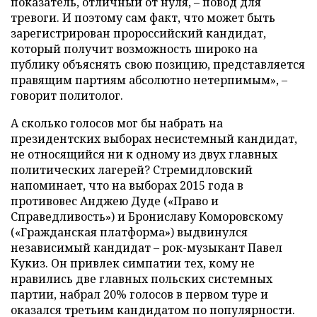
показатель, отличный от нуля, – повод для
тревоги. И поэтому сам факт, что может быть
зарегистрирован пророссийский кандидат,
который получит возможность широко на
публику объяснять свою позицию, представляется
правящим партиям абсолютно нетерпимым», –
говорит политолог.
А сколько голосов мог бы набрать на
президентских выборах несистемный кандидат,
не относящийся ни к одному из двух главных
политических лагерей? Стремидловский
напоминает, что на выборах 2015 года в
противовес Анджею Дуде («Право и
Справедливость») и Брониславу Коморовскому
(«Гражданская платформа») выдвинулся
независимый кандидат – рок-музыкант Павел
Кукиз. Он привлек симпатии тех, кому не
нравились две главных польских системных
партии, набрал 20% голосов в первом туре и
оказался третьим кандидатом по популярности.