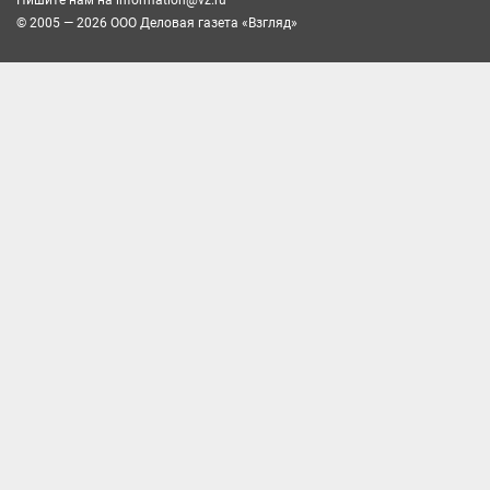
Пишите нам на
information@vz.ru
© 2005 — 2026 ООО Деловая газета «Взгляд»