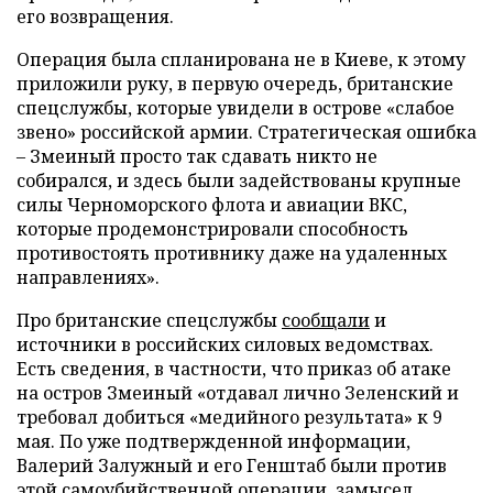
его возвращения.
Операция была спланирована не в Киеве, к этому
приложили руку, в первую очередь, британские
спецслужбы, которые увидели в острове «слабое
звено» российской армии. Стратегическая ошибка
– Змеиный просто так сдавать никто не
собирался, и здесь были задействованы крупные
силы Черноморского флота и авиации ВКС,
которые продемонстрировали способность
противостоять противнику даже на удаленных
направлениях».
Про британские спецслужбы
сообщали
и
источники в российских силовых ведомствах.
Есть сведения, в частности, что приказ об атаке
на остров Змеиный «отдавал лично Зеленский и
требовал добиться «медийного результата» к 9
мая. По уже подтвержденной информации,
Валерий Залужный и его Генштаб были против
этой самоубийственной операции, замысел