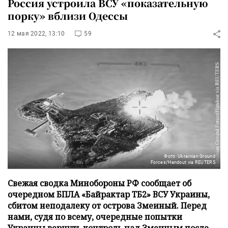
Россия устроила ВСУ «показательную
порку» вблизи Одессы
12 мая 2022, 13:10
59
Фото: Ukrainian Ground
Forces/Handout via REUTERS
Свежая сводка Минобороны РФ сообщает об
очередном БПЛА «Байрактар ТБ2» ВСУ Украины,
сбитом неподалеку от острова Змеиный. Перед
нами, судя по всему, очередные попытки
Украины вернуть контроль над Змеиным после