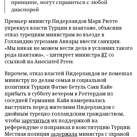
принципе, могут справиться с любой
диаспорой
Премьер-министр Нидерландов Марк Рютте
упрекнул власти Турции в шантаже, объяснив
отказ турецким министрам во въезде в
Голландию угрозами Анкары ввести санкции.
«Мы никак не можем вести дела в условиях такого
рода шантажа», – цитирует министра
RT
со
ссылкой на Associated Press.
Впрочем, отказ властей Нидерландов не помешал
министру по делам семьи и социальной
политики Турции Фатме Бетуль Саян Кайе
прибыть в субботу вечером в Роттердам из
соседней Германии. Кайя намеревалась
выступить перед жителями Нидерландов с
двойным турецко-голландским гражданством,
чтобы
заручиться
их поддержкой на
референдуме о поправках в конституцию Турции.
Местная полиция
задержала
министра с охраной