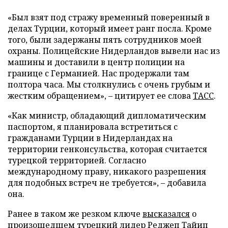
«Был взят под стражу временный поверенный в
делах Турции, который имеет ранг посла. Кроме
того, были задержаны пять сотрудников моей
охраны. Полицейские Нидерландов вывели нас из
машины и доставили в центр полиции на
границе с Германией. Нас продержали там
полтора часа. Мы столкнулись с очень грубым и
жестким обращением», – цитирует ее слова
ТАСС
.
«Как министр, обладающий дипломатическим
паспортом, я планировала встретиться с
гражданами Турции в Нидерландах на
территории генконсульства, которая считается
турецкой территорией. Согласно
международному праву, никакого разрешения
для подобных встреч не требуется», – добавила
она.
Ранее в таком же резком ключе
высказался
о
произошедшем турецкий лидер Реджеп Тайип