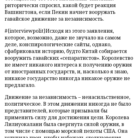
риторически спросил, какой будет реакция
Вашингтона, если Пекин начнет вооружать
гавайское движение за независимость.
#{interviewpolit}Исходя из этого заявления,
которое, возможно, даже не звучало на самом
деле, конспирологические сайты, однако,
сфабриковали историю, будто Китай собирается
вооружить гавайских «сепаратистов». Королевство
не имеет никакого интереса к получению оружия
от иностранных государств, и, насколько я знаю,
никакое государство никогда никакое оружие не
предлагало.
Движение за независимость – ненасильственное,
политическое. В этом движении никогда не было
представителей, которые призывали бы
применить силу для достижения цели. Королева
Лилиуокалани была свергнута силой оружия, в
том числе с помощью морской пехоты США. Она
уступила трон, чтобы избежать столкновения