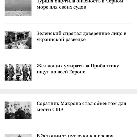
Турция ощутила опасность в Черном
море для своих судов
Зеленский спрятал доверенное лицо в
украинской разведке
Желающих умирать за Прибалтику
ищут по всей Европе
Соратник Макрона стал объектом для
мести США
В Эстонии тянут руки к шедевру