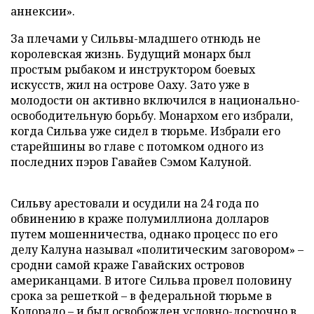
аннексии».
За плечами у Сильвы-младшего отнюдь не
королевская жизнь. Будущий монарх был
простым рыбаком и инструктором боевых
искусств, жил на острове Оаху. Зато уже в
молодости он активно включился в национально-
освободительную борьбу. Монархом его избрали,
когда Сильва уже сидел в тюрьме. Избрали его
старейшины во главе с потомком одного из
последних пэров Гавайев Сэмом Kaлуной.
Сильву арестовали и осудили на 24 года по
обвинению в краже полумиллиона долларов
путем мошенничества, однако процесс по его
делу Калуна называл «политическим заговором» –
сродни самой краже Гавайских островов
американцами. В итоге Сильва провел половину
срока за решеткой – в федеральной тюрьме в
Колорадо – и был освобожден условно-досрочно в