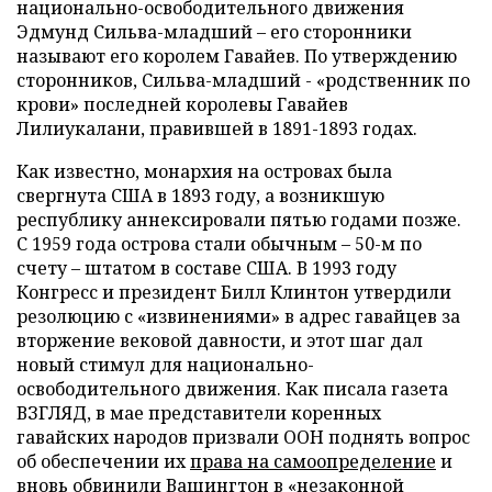
национально-освободительного движения
Эдмунд Сильва-младший – его сторонники
называют его королем Гавайев. По утверждению
сторонников, Сильва-младший - «родственник по
крови» последней королевы Гавайев
Лилиукалани, правившей в 1891-1893 годах.
Как известно, монархия на островах была
свергнута США в 1893 году, а возникшую
республику аннексировали пятью годами позже.
С 1959 года острова стали обычным – 50-м по
счету – штатом в составе США. В 1993 году
Конгресс и президент Билл Клинтон утвердили
резолюцию с «извинениями» в адрес гавайцев за
вторжение вековой давности, и этот шаг дал
новый стимул для национально-
освободительного движения. Как писала газета
ВЗГЛЯД, в мае представители коренных
гавайских народов призвали ООН поднять вопрос
об обеспечении их
права на самоопределение
и
вновь обвинили Вашингтон в «незаконной