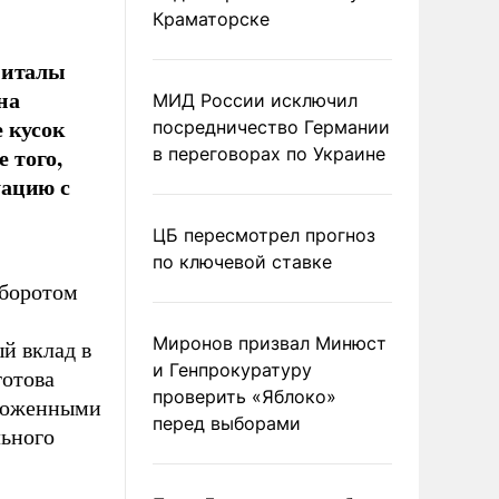
Краматорске
питалы
на
МИД России исключил
 кусок
посредничество Германии
 того,
в переговорах по Украине
уацию с
ЦБ пересмотрел прогноз
по ключевой ставке
оборотом
Миронов призвал Минюст
й вклад в
и Генпрокуратуру
готова
проверить «Яблоко»
аможенными
перед выборами
льного