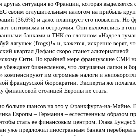
 другая ситуация во Франции, которая выделяется 
 ЕС своим оглушительным налогом на прибыль кру
раций (36,6%) и даже планирует его повысить. Но 
яют оптимизма и остроумия. Они включились в гонк
ранными банками и ТНК со слоганом «Надоел туман
уй лягушек (frogs)!» и, кажется, искренне верят, чт
ский квартал Дефанс скоро станет альтернативой
нскому Сити. По крайней мере французские СМИ н
зе убеждают бизнесменов, что лягушачьи лапки и б
» компенсируют им огромные налоги и неповоротл
ной французской бюрократии. Эксперты же полагаю
у финансовой столицей Европы не стать.
но больше шансов на это у Франкфурта-на-Майне. 
мика Европы – Германия – естественным образом п
 чтобы стать ее финансовым центром. Глава Бундес
ан уже предложил иностранным банкам перебирать