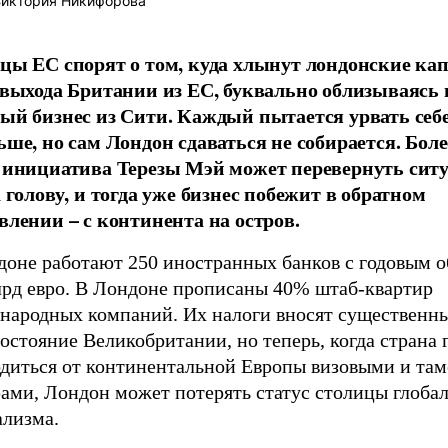
иктория Никифорова
цы ЕС спорят о том, куда хлынут лондонские ка
 выхода Британии из ЕС, буквально облизываясь 
ый бизнес из Сити. Каждый пытается урвать себе
ше, но сам Лондон сдаваться не собирается. Более
 инициатива Терезы Мэй может перевернуть сит
 голову, и тогда уже бизнес побежит в обратном
влении – с континента на остров.
доне работают 250 иностранных банков с годовым 
лрд евро. В Лондоне прописаны 40% штаб-квартир
народных компаний. Их налоги вносят существенны
остояние Великобритании, но теперь, когда страна 
одиться от континентальной Европы визовыми и т
рами, Лондон может потерять статус столицы глоба
ализма.