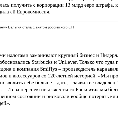
лась получить с корпорации 13 млрд евро штрафа, 
дила ей Еврокомиссия.
ми налогами заманивают крупный бизнес и Нидерла
обосновались Starbucks и Unilever. Только что туда 
ндона и компания Smiffys – производитель карнава
ов и аксессуаров со 120-летней историей. «Мы про
позволить себе больше ждать, – заявил ее владелец
. – Из-за перспективы «жесткого Брексита» мы болт
шенном состоянии и рисковали вообще потерять кли
цей».