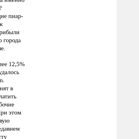
?
ие пиар-
ж
прибыли
о города
е.
лее 12,5%
удалось
n.
нят в
латить
абочие
При этом
овую
едавнем
сту