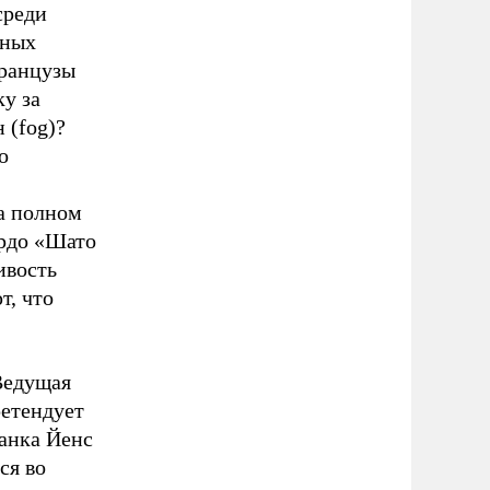
среди
пных
французы
у за
 (fog)?
о
а полном
ордо «Шато
ивость
т, что
Ведущая
ретендует
банка Йенс
ся во