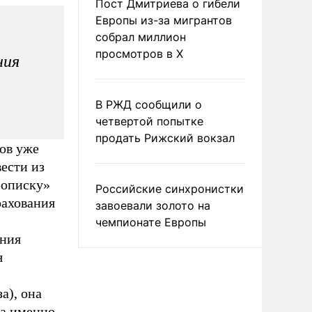
Пост Дмитриева о гибели
Европы из-за мигрантов
собрал миллион
просмотров в X
ния
В РЖД сообщили о
четвертой попытке
продать Рижский вокзал
ов уже
ести из
рописку»
Российские синхронистки
рахования
завоевали золото на
чемпионате Европы
ания
я
а), она
да именно