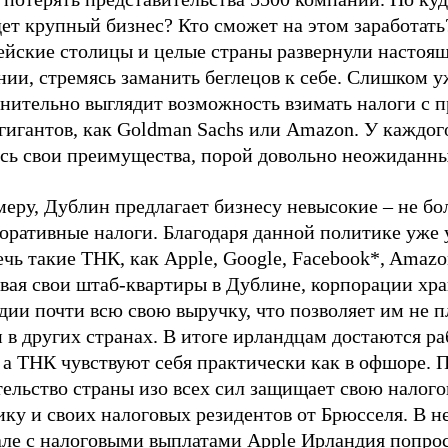
ет крупный бизнес? Кто сможет на этом заработать
ейские столицы и целые страны развернули настоящ
ии, стремясь заманить беглецов к себе. Слишком у
знительно выглядит возможность взимать налоги с 
гигантов, как Goldman Sachs или Amazon. У каждог
сь свои преимущества, порой довольно неожиданны
еру, Дублин предлагает бизнесу невысокие – не бо
оративные налоги. Благодаря данной политике уже 
чь такие ТНК, как Apple, Google, Facebook*, Amazo
вая свои штаб-квартиры в Дублине, корпорации хра
ии почти всю свою выручку, что позволяет им не п
 в других странах. В итоге ирландцам достаются р
 а ТНК чувствуют себя практически как в офшоре. 
тельство страны изо всех сил защищает свою налог
ку и своих налоговых резидентов от Брюсселя. В н
але с налоговыми выплатами Apple Ирландия попро