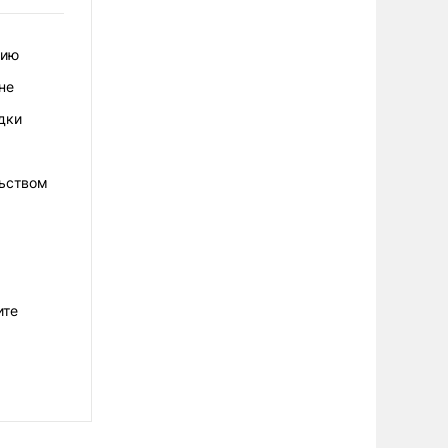
тию
не
дки
льством
ите