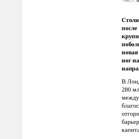
Tекст:
В
Столи
после
крупн
поболь
новая
ног на
напра
В Лон
280 м
между
благос
отгор
барье
капит