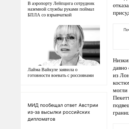
В аэропорту Лейпцига сотрудник
отказа
наземной службы руками поймал
прису
БПЛА со взрывчаткой
Низки
давно 
Лайма Вайкуле заявила о
готовности воевать с россиянами
из Ло
костюм
могли 
Пекетт
подве
МИД пообещал ответ Австрии
из-за высылки российских
грани
дипломатов