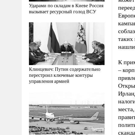
Ударами по складам в Киеве Россия
переед
вызывает ресурсный голод ВСУ
Европ
кампан
собла
таких 
нашли
К прим
Клинцевич: Путин содержательно
– корп
перестроил ключевые контуры
привле
управления армией
Откры
Ирланд
налоги
места,
прави
полити
сканд