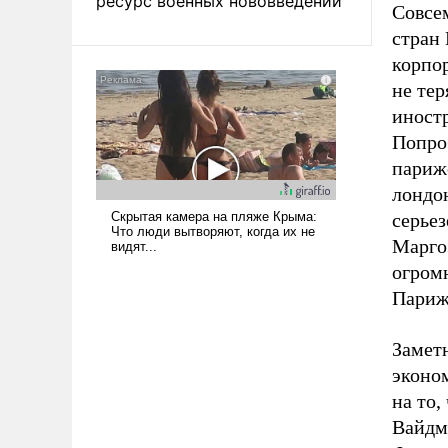
ресурс военных нововведений
Совсем
стран
корпо
не тер
иност
Попроб
париж
лондо
серье
Марго
огром
Париж
Замет
эконо
на то,
Вайдм