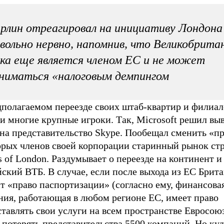
рлин отреагировал на инициативу Лондона
вольно нервно, напомнив, что Великобрита
ка еще является членом ЕС и не может
ниматься «налоговым демпингом
дполагаемом переезде своих штаб-квартир и филиал
и многие крупные игроки. Так, Microsoft решил выв
на представительство Skype. Пообещал сменить «п
орых членов своей корпорации старинный рынок ст
s of London. Раздумывает о переезде на континент и
ский ВТБ. В случае, если после выхода из ЕС Брит
т «право паспортизации» (согласно ему, финансова
ния, работающая в любом регионе ЕС, имеет право
тавлять свои услуги на всем пространстве Евросоюз
 потерять представительства 5500 компаний. Но ку