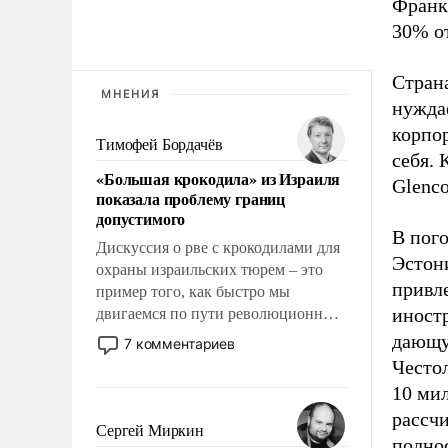
Франк
30% о
Стран
МНЕНИЯ
нужда
корпо
Тимофей Бордачёв
себя. 
«Большая крокодила» из Израиля
Glenco
показала проблему границ
допустимого
В пого
Дискуссия о рве с крокодилами для
Эстони
охраны израильских тюрем – это
привле
пример того, как быстро мы
иност
двигаемся по пути революционных
изменений. То, что несколько лет
дающую
7 комментариев
назад было образом для
Често
псевдонаучной фантастики, стало
10 мил
всерьез обсуждаемой идеей.
рассч
Сергей Миркин
полно