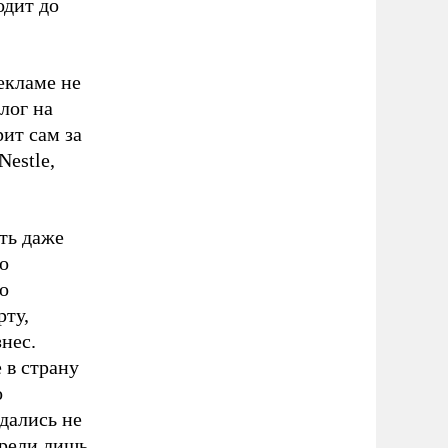
одит до
екламе не
лог на
ит сам за
Nestle,
ть даже
о
о
ту,
нес.
 в страну
о
дались не
брели лишь