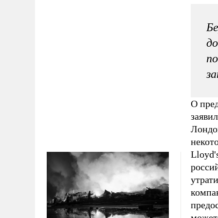
Бе
до
по
за
О пре
заявил
Лондо
некот
Lloyd'
россий
утрати
компа
предос
может