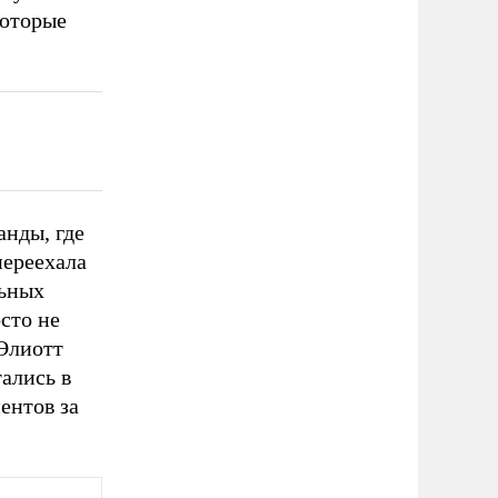
которые
нды, где
переехала
льных
сто не
 Элиотт
ались в
ентов за