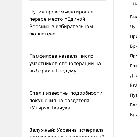
НА
Путин прокомментировал
Вы
первое место «Единой
России» в избирательном
Чур
бюллетене
Пр
Бр
Памфилова назвала число
Пр
участников спецоперации на
Гла
выборах в Госдуму
Дья
Вла
Стали известны подробности
Пут
покушения на создателя
Ве
«Упыря» Ткачука
Бр
Залужный: Украина исчерпала