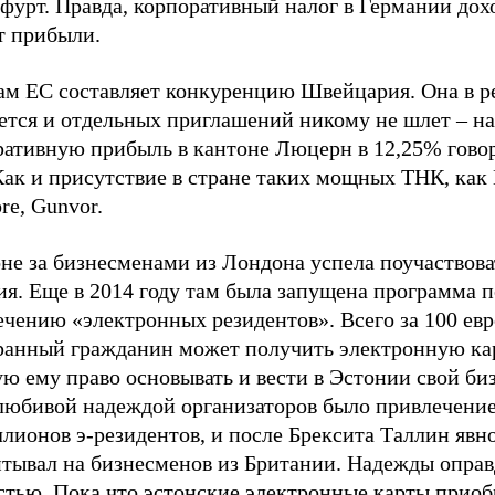
фурт. Правда, корпоративный налог в Германии дох
т прибыли.
ам ЕС составляет конкуренцию Швейцария. Она в р
ется и отдельных приглашений никому не шлет – на
ративную прибыль в кантоне Люцерн в 12,25% говор
Как и присутствие в стране таких мощных ТНК, как 
re, Gunvor.
не за бизнесменами из Лондона успела поучаствова
я. Еще в 2014 году там была запущена программа п
чению «электронных резидентов». Всего за 100 евр
ранный гражданин может получить электронную кар
 ему право основывать и вести в Эстонии свой биз
любивой надеждой организаторов было привлечение
лионов э-резидентов, и после Брексита Таллин явн
итывал на бизнесменов из Британии. Надежды оправ
стью. Пока что эстонские электронные карты прио