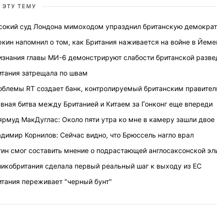
 ЭТУ ТЕМУ
сокий суд Лондона мимоходом упразднил британскую демокра
кин напомнил о том, как Британия наживается на войне в Йеме
изнания главы МИ-6 демонстрируют слабости британской разве
итания затрещала по швам
облемы RT создает банк, контролируемый британским правите
вная битва между Британией и Китаем за Гонконг еще впереди
рмуд МакДуглас: Около пяти утра ко мне в камеру зашли двое
димир Корнилов: Сейчас видно, что Брюссель нагло врал
ин смог составить мнение о подрастающей англосаксонской эл
ликобритания сделала первый реальный шаг к выходу из ЕС
итания переживает "черный бунт"