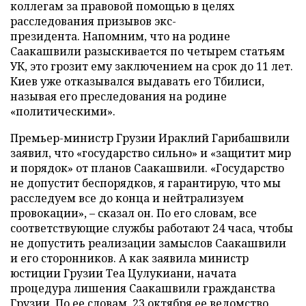
коллегам за правовой помощью в целях
расследования призывов экс-
президента. Напомним, что на родине
Саакашвили разыскивается по четырем статьям
УК, это грозит ему заключением на срок до 11 лет.
Киев уже отказывался выдавать его Тбилиси,
называя его преследования на родине
«политическими».
Премьер-министр Грузии Ираклий Гарибашвили
заявил, что «государство сильно» и «защитит мир
и порядок» от планов Саакашвили. «Государство
не допустит беспорядков, я гарантирую, что мы
расследуем все до конца и нейтрализуем
провокации», – сказал он. По его словам, все
соответствующие службы работают 24 часа, чтобы
не допустить реализации замыслов Саакашвили
и его сторонников. А как заявила министр
юстиции Грузии Теа Цулукиани, начата
процедура лишения Саакашвили гражданства
Грузии. По ее словам, 23 октября ее ведомство