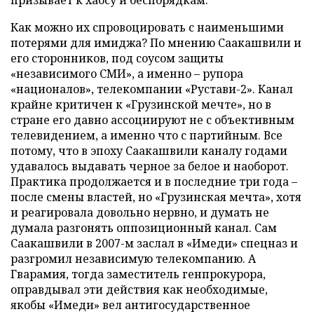
призывает к хаосу и беспорядкам.
Как можно их спровоцировать с наименьшими
потерями для имиджа? По мнению Саакашвили и
его сторонников, под соусом защиты
«независимого СМИ», а именно – рупора
«националов», телекомпании «Рустави-2». Канал
крайне критичен к «Грузинской мечте», но в
стране его давно ассоциируют не с объективным
телевидением, а именно что с партийным. Все
потому, что в эпоху Саакашвили каналу годами
удавалось выдавать черное за белое и наоборот.
Практика продолжается и в последние три года –
после смены властей, но «Грузинская мечта», хотя
и реагировала довольно нервно, и думать не
думала разгонять оппозиционный канал. Сам
Саакашвили в 2007-м заслал в «Имеди» спецназ и
разгромил независимую телекомпанию. А
Гварамия, тогда заместитель генпрокурора,
оправдывал эти действия как необходимые,
якобы «Имеди» вел антигосударственное