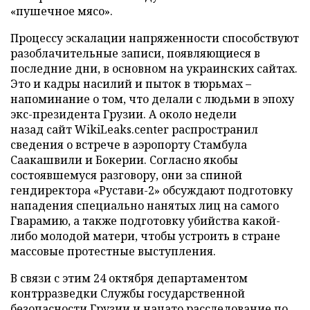
«пушечное мясо».
Процессу эскалации напряженности способствуют
разоблачительные записи, появляющиеся в
последние дни, в основном на украинских сайтах.
Это и кадры насилий и пыток в тюрьмах –
напоминание о том, что делали с людьми в эпоху
экс-президента Грузии. А около недели
назад сайт WikiLeaks.center распространил
сведения о встрече в аэропорту Стамбула
Саакашвили и Бокерии. Согласно якобы
состоявшемуся разговору, они за спиной
гендиректора «Рустави-2» обсуждают подготовку
нападения специально нанятых лиц на самого
Гварамию, а также подготовку убийства какой-
либо молодой матери, чтобы устроить в стране
массовые протестные выступления.
В связи с этим 24 октября департаментом
контрразведки Службы государственной
безопасности Грузии и начато расследование по